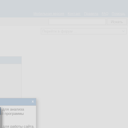
Мобильная версия
Контакт
Правила
FAQ
Помощь
x
е для анализа
кой программы
х для работы сайта.