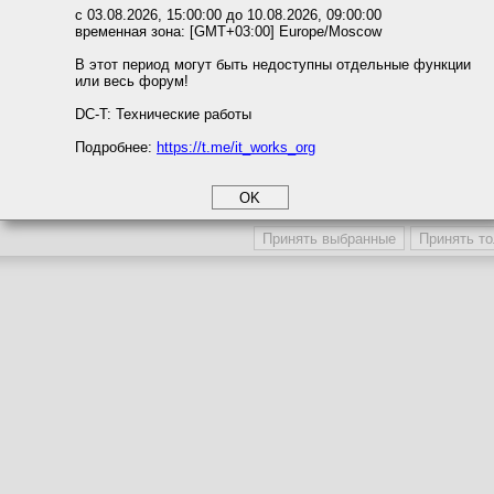
Темы с участием автора
ожете выбрать по своему усмотрению.
с 03.08.2026, 15:00:00 до 10.08.2026, 09:00:00
Последние сообщения автора
временная зона: [GMT+03:00] Europe/Moscow
м ссылкам мы можете ознакомиться с действующим на сайте пользова
Последние темы автора
итикой конфиденциальности.
В этот период могут быть недоступны отдельные функции
Последние вложения автора
или весь форум!
соглашение
Поместить в игнор-лист
циальности
DC-T: Технические работы
Игнор-лист / Сокрытие профиля
Подробнее:
https://t.me/it_works_org
okie
а статистики
Участника игнорируют
Профиль участника скрыв
етинга и рекламы