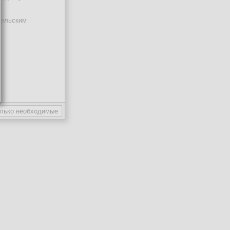
тельским
ают