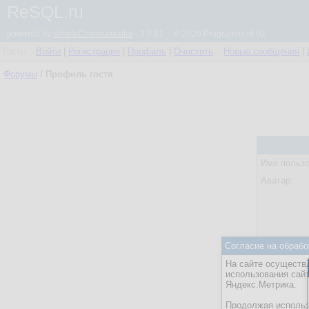
ReSQL.ru
powered by
simpleCommunicator
- 2.0.61 © 2026 Programmizd 02
Гость
Войти
|
Регистрация
|
Профиль
|
Очистить
Новые сообщения
|
Форумы
/
Профиль гостя
Имя пользо
Аватар:
Согласие на обрабо
Статус:
На сайте осуществл
Посл. акти
использования сай
Яндекс.Метрика.
Действия:
Продолжая использо