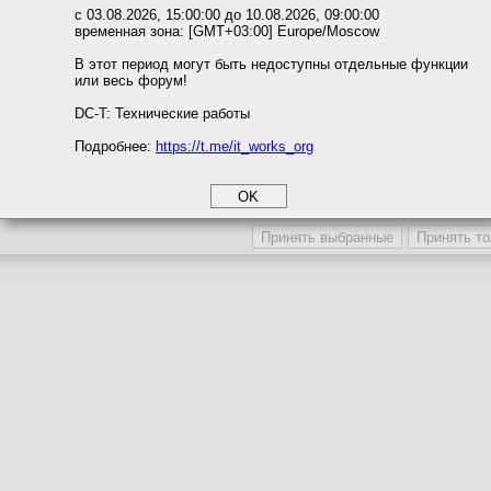
Темы с участием автора
ожете выбрать по своему усмотрению.
с 03.08.2026, 15:00:00 до 10.08.2026, 09:00:00
Последние сообщения автора
временная зона: [GMT+03:00] Europe/Moscow
м ссылкам мы можете ознакомиться с действующим на сайте пользова
Последние темы автора
итикой конфиденциальности.
В этот период могут быть недоступны отдельные функции
Последние вложения автора
или весь форум!
соглашение
Поместить в игнор-лист
циальности
DC-T: Технические работы
Игнор-лист / Сокрытие профиля
Подробнее:
https://t.me/it_works_org
okie
а статистики
Участника игнорируют
Профиль участника скрыв
етинга и рекламы