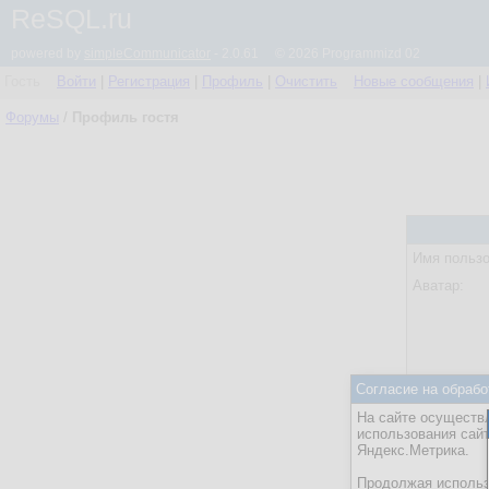
ReSQL.ru
powered by
simpleCommunicator
- 2.0.61 © 2026 Programmizd 02
Гость
Войти
|
Регистрация
|
Профиль
|
Очистить
Новые сообщения
|
Форумы
/
Профиль гостя
Имя пользо
Аватар:
Согласие на обрабо
Статус:
На сайте осуществл
Посл. акти
использования сай
Яндекс.Метрика.
Действия:
Продолжая использо