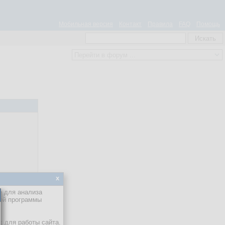
Мобильная версия
Контакт
Правила
FAQ
Помощь
x
е для анализа
кой программы
х для работы сайта.