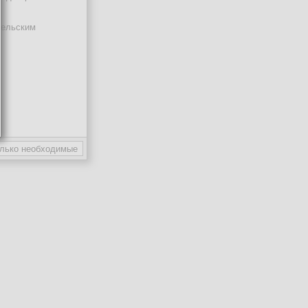
тельским
ают