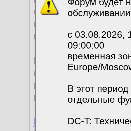
Форум будет н
согласие на обрабо
обслуживании
необходимых для р
с 03.08.2026, 
вы можете выбрать
09:00:00
временная зон
По нижеприведенн
Europe/Mosco
ознакомиться с де
пользовательским 
В этот период
конфиденциальност
отдельные фу
Пользовательское 
DC-T: Техниче