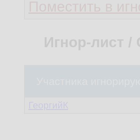
Поместить в игн
Игнор-лист /
Участника игнориру
ГеоргийК