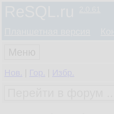
ReSQL.ru
2.0.61
Планшетная версия
Ко
Меню
Нов.
|
Гор.
|
Избр.