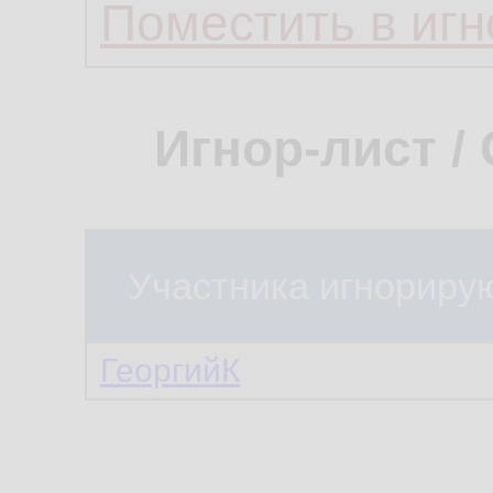
Поместить в игн
Игнор-лист /
Участника игнориру
ГеоргийК