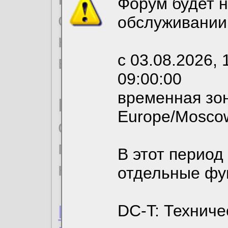
Форум будет н
согласие на обрабо
обслуживании
необходимых для р
с 03.08.2026, 
вы можете выбрать
09:00:00
временная зон
По нижеприведенн
Europe/Mosco
ознакомиться с де
пользовательским 
В этот период
конфиденциальност
отдельные фу
Пользовательское 
DC-T: Техниче