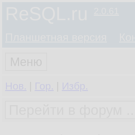
ReSQL.ru
2.0.61
Планшетная версия
Ко
Меню
Нов.
|
Гор.
|
Избр.