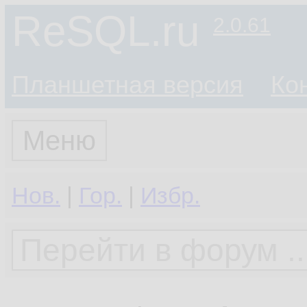
ReSQL.ru
2.0.61
Планшетная версия
Ко
Меню
Нов.
|
Гор.
|
Избр.