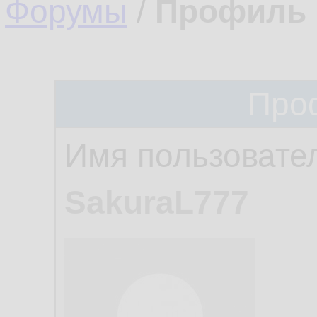
Форумы
/
Профиль 
Про
Имя пользовате
SakuraL777