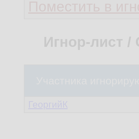
Поместить в игн
Игнор-лист /
Участника игнориру
ГеоргийК