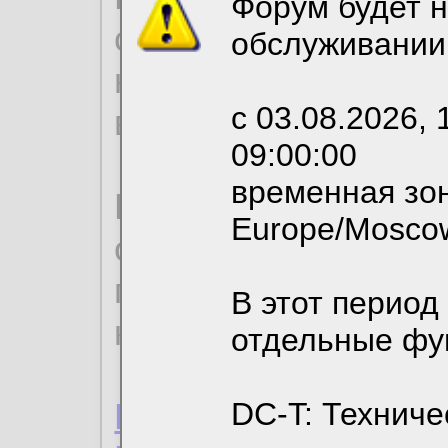
Форум будет н
согласие на обрабо
обслуживании
необходимых для р
с 03.08.2026, 
вы можете выбрать
09:00:00
временная зон
По нижеприведенн
Europe/Mosco
ознакомиться с де
пользовательским 
В этот период
конфиденциальност
отдельные фу
Пользовательское 
DC-T: Техниче