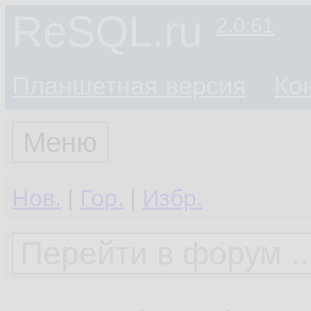
ReSQL.ru
2.0.61
Планшетная версия
Ко
Меню
Нов.
|
Гор.
|
Избр.