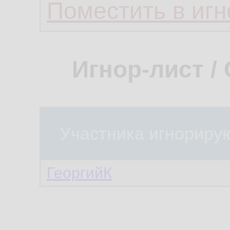
Поместить в игн
Игнор-лист /
Участника игнориру
ГеоргийК