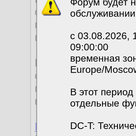
Форум будет н
согласие на обрабо
обслуживании
необходимых для р
с 03.08.2026, 
вы можете выбрать
09:00:00
временная зон
По нижеприведенн
Europe/Mosco
ознакомиться с де
пользовательским 
В этот период
конфиденциальност
отдельные фу
Пользовательское 
DC-T: Техниче