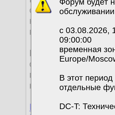
Форум будет н
согласие на обрабо
обслуживании
необходимых для р
с 03.08.2026, 
вы можете выбрать
09:00:00
временная зон
По нижеприведенн
Europe/Mosco
ознакомиться с де
пользовательским 
В этот период
конфиденциальност
отдельные фу
Пользовательское 
DC-T: Техниче