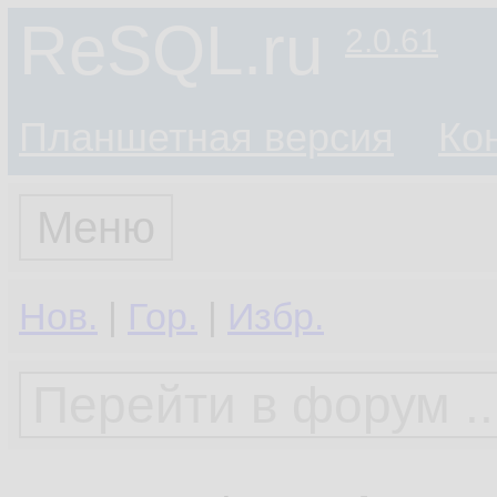
ReSQL.ru
2.0.61
Планшетная версия
Ко
Меню
Нов.
|
Гор.
|
Избр.