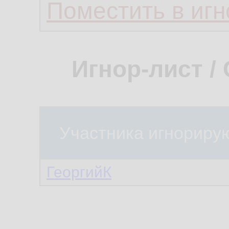
Поместить в игн
Игнор-лист /
Участника игнориру
ГеоргийК