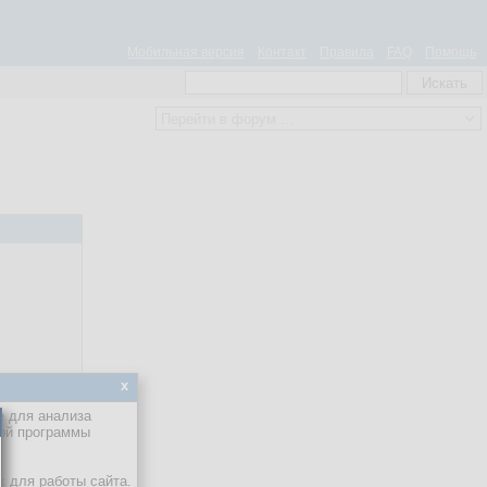
Мобильная версия
Контакт
Правила
FAQ
Помощь
x
е для анализа
кой программы
х для работы сайта.