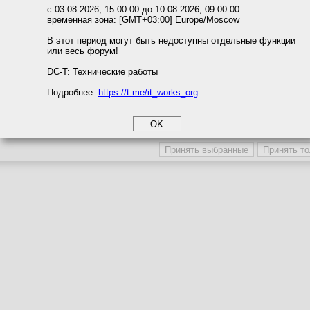
Темы с участием автора
ожете выбрать по своему усмотрению.
с 03.08.2026, 15:00:00 до 10.08.2026, 09:00:00
Последние сообщения автора
временная зона: [GMT+03:00] Europe/Moscow
м ссылкам мы можете ознакомиться с действующим на сайте пользова
Последние темы автора
итикой конфиденциальности.
В этот период могут быть недоступны отдельные функции
Последние вложения автора
или весь форум!
соглашение
Поместить в игнор-лист
циальности
DC-T: Технические работы
Игнор-лист / Сокрытие профиля
Подробнее:
https://t.me/it_works_org
okie
а статистики
Участника игнорируют
Профиль участника скрыв
етинга и рекламы