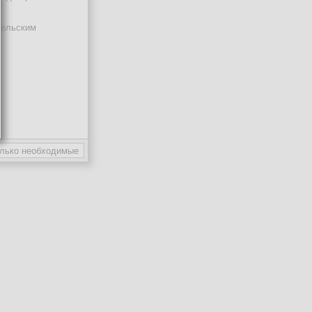
тельским
ают