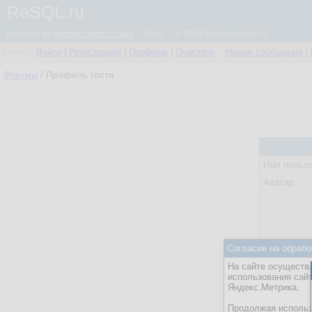
ReSQL.ru
powered by
simpleCommunicator
- 2.0.61 © 2026 Programmizd 02
Гость
Войти
|
Регистрация
|
Профиль
|
Очистить
Новые сообщения
|
Форумы
/
Профиль гостя
Имя пользо
Аватар:
Согласие на обрабо
Статус:
На сайте осуществл
Посл. акти
использования сай
Яндекс.Метрика.
Действия:
Продолжая использо