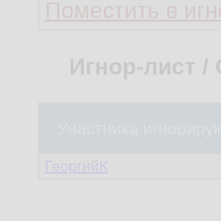
Поместить в игн
Игнор-лист /
Участника игнориру
ГеоргийК