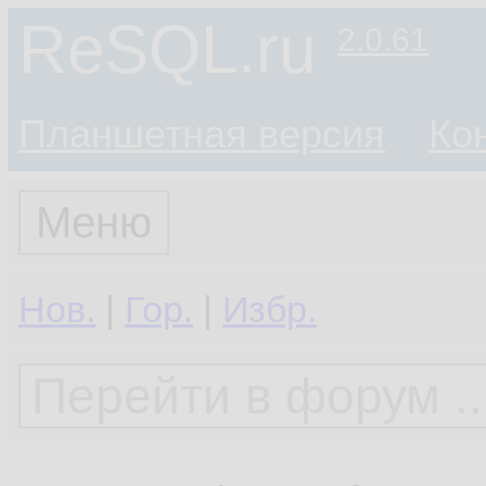
ReSQL.ru
2.0.61
Планшетная версия
Ко
Меню
Нов.
|
Гор.
|
Избр.