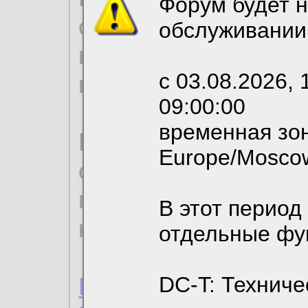
Форум будет н
согласие на обрабо
обслуживании
необходимых для р
с 03.08.2026, 
вы можете выбрать
09:00:00
временная зон
По нижеприведенн
Europe/Mosco
ознакомиться с де
пользовательским 
В этот период
конфиденциальност
отдельные фу
Пользовательское 
DC-T: Техниче