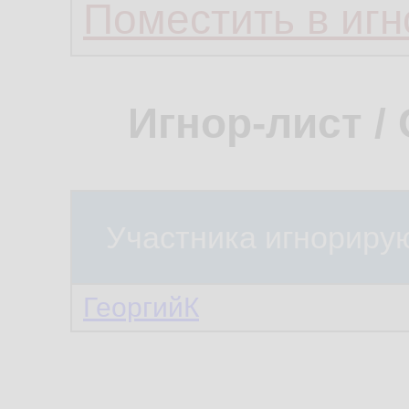
Поместить в игн
Игнор-лист /
Участника игнориру
ГеоргийК