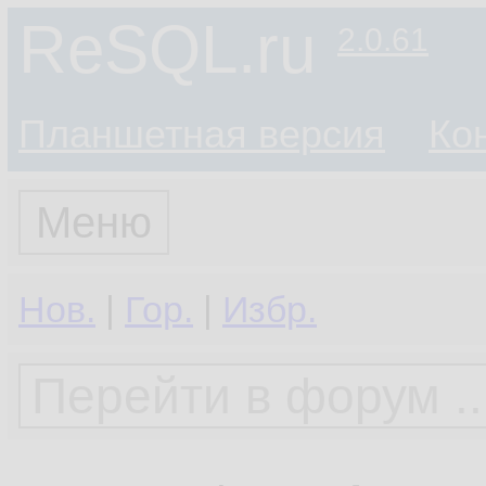
ReSQL.ru
2.0.61
Планшетная версия
Ко
Меню
Нов.
|
Гор.
|
Избр.