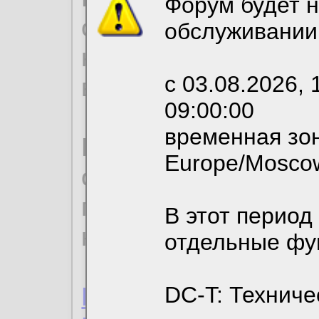
Форум будет н
согласие на обрабо
обслуживании
необходимых для р
с 03.08.2026, 
вы можете выбрать
09:00:00
временная зон
По нижеприведенн
Europe/Mosco
ознакомиться с де
пользовательским 
В этот период
конфиденциальност
отдельные фу
Пользовательское 
DC-T: Техниче