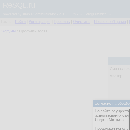
ReSQL.ru
powered by
simpleCommunicator
- 2.0.61 © 2026 Programmizd 02
Гость
Войти
|
Регистрация
|
Профиль
|
Очистить
Новые сообщения
|
Форумы
/
Профиль гостя
Имя пользо
Аватар:
Согласие на обрабо
Статус:
На сайте осуществл
Посл. акти
использования сай
Яндекс.Метрика.
Действия:
Продолжая использо