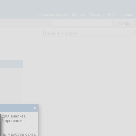
Мобильная версия
Контакт
Правила
FAQ
Помощь
x
е для анализа
кой программы
х для работы сайта.