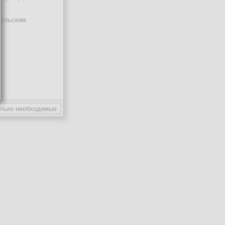
тельским
ают