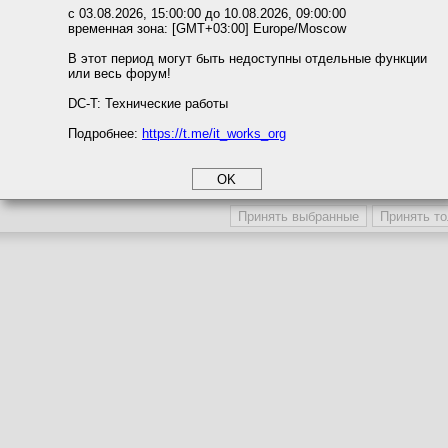
Темы с участием автора
ожете выбрать по своему усмотрению.
с 03.08.2026, 15:00:00 до 10.08.2026, 09:00:00
Последние сообщения автора
временная зона: [GMT+03:00] Europe/Moscow
м ссылкам мы можете ознакомиться с действующим на сайте пользова
Последние темы автора
итикой конфиденциальности.
В этот период могут быть недоступны отдельные функции
Последние вложения автора
или весь форум!
соглашение
Поместить в игнор-лист
циальности
DC-T: Технические работы
Игнор-лист / Сокрытие профиля
Подробнее:
https://t.me/it_works_org
okie
а статистики
Участника игнорируют
Профиль участника скрыв
етинга и рекламы