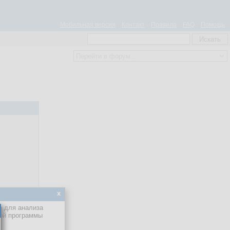
Мобильная версия
Контакт
Правила
FAQ
Помощь
x
е для анализа
кой программы