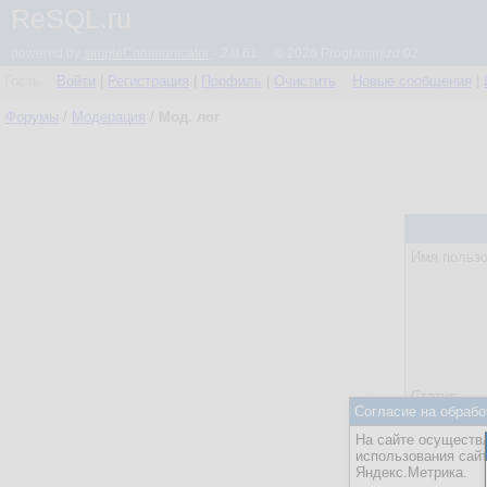
ReSQL.ru
powered by
simpleCommunicator
- 2.0.61 © 2026 Programmizd 02
Гость
Войти
|
Регистрация
|
Профиль
|
Очистить
Новые сообщения
|
Форумы
/
Модерация
/
Мод. лог
Имя пользо
Статус:
Согласие на обрабо
Дата регис
На сайте осуществл
Посл. акти
использования сай
Яндекс.Метрика.
Количество