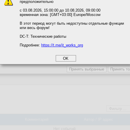
предположительно
вать сайт, вы даёте согласие на обработку файлов cookie, необходимы
 тем:
92
ожете выбрать по своему усмотрению.
с 03.08.2026, 15:00:00 до 10.08.2026, 09:00:00
в день:
0
(по итогам недели)
временная зона: [GMT+03:00] Europe/Moscow
м ссылкам мы можете ознакомиться с действующим на сайте пользова
 в день:
0
(по итогам недели)
итикой конфиденциальности.
В этот период могут быть недоступны отдельные функции
йн в день:
0 мин.
(по итогам недели)
или весь форум!
соглашение
йн посл. 24
0 мин.
циальности
DC-T: Технические работы
Подробнее:
https://t.me/it_works_org
мя онлайн:
0 мин.
okie
0
/
0
а статистики
й:
0,0
/
0,0
етинга и рекламы
Просмотр профиля
Мод. лог
Комментарий
Автор / IP адрес
Нет событий.