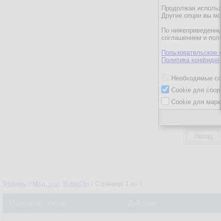
Продолжая использо
Количество
Другие опции вы м
Сообщений 
По нижеприведенны
Просмотров
соглашением и пол
Время онла
Пользовательское 
Время онла
Политика конфиден
часа:
Общее вре
Необходимые co
Рейтинг:
Cookie для сбор
Взвешенны
Cookie для марк
Действия:
Форумы
/
Мод. лог
:
RubinDm
/ Страница
1
из
1
Модератор / Автор
Действие