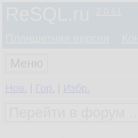
ReSQL.ru
2.0.61
Планшетная версия
Ко
Меню
Нов.
|
Гор.
|
Избр.