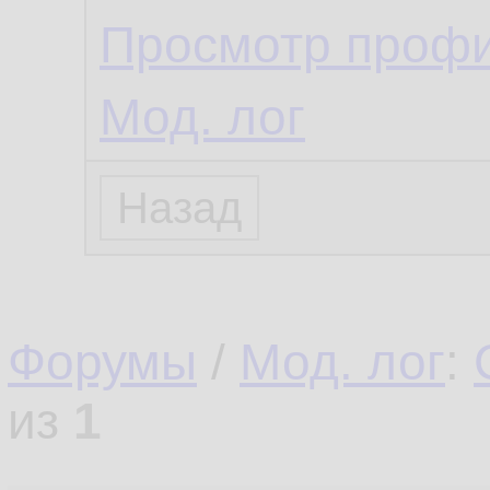
Просмотр проф
Мод. лог
Форумы
/
Мод. лог
:
из
1