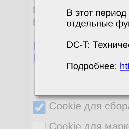
пользовательским 
В этот период
конфиденциальност
отдельные фу
Пользовательское 
DC-T: Техниче
Политика конфиде
Подробнее:
ht
Необходимые co
Cookie для сбор
Cookie для марк