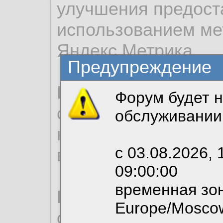
улучшения предост
использованием ме
Яндекс.Метрика.
Предупреждение
Продолжая использо
Форум будет н
согласие на обрабо
обслуживании
необходимых для р
с 03.08.2026, 
вы можете выбрать
09:00:00
временная зон
По нижеприведенн
Europe/Mosco
ознакомиться с де