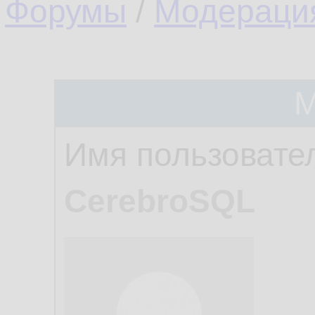
Форумы
/
Модераци
М
Имя пользовате
CerebroSQL