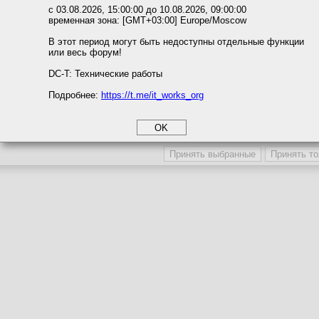
ожете выбрать по своему усмотрению.
с 03.08.2026, 15:00:00 до 10.08.2026, 09:00:00
временная зона: [GMT+03:00] Europe/Moscow
м ссылкам мы можете ознакомиться с действующим на сайте пользова
итикой конфиденциальности.
В этот период могут быть недоступны отдельные функции
или весь форум!
соглашение
циальности
DC-T: Технические работы
Подробнее:
https://t.me/it_works_org
okie
а статистики
етинга и рекламы