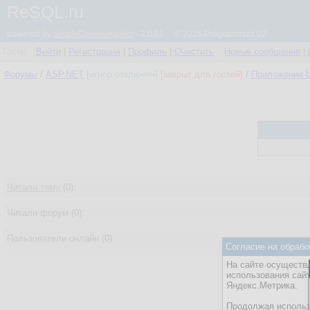
ReSQL.ru
powered by
simpleCommunicator
- 2.0.61 © 2026 Programmizd 02
Гость
Войти
|
Регистрация
|
Профиль
|
Очистить
Новые сообщения
|
Форумы
/
ASP.NET
[игнор отключен]
[закрыт для гостей]
/
Приложение b
Читали тему
(0):
Читали форум (0):
Пользователи онлайн (0):
Согласие на обрабо
На сайте осуществл
использования сай
Яндекс.Метрика.
Продолжая использо