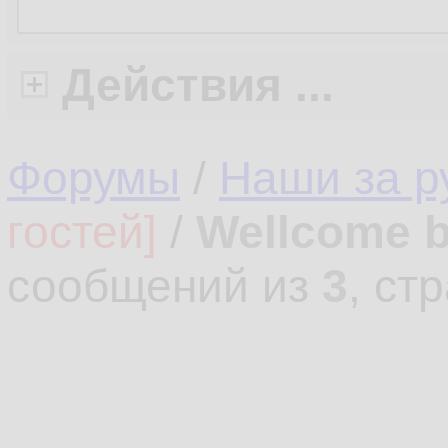
Действия ...
Форумы
/
Наши за 
гостей]
/
Wellcome b
сообщений из
3
, ст