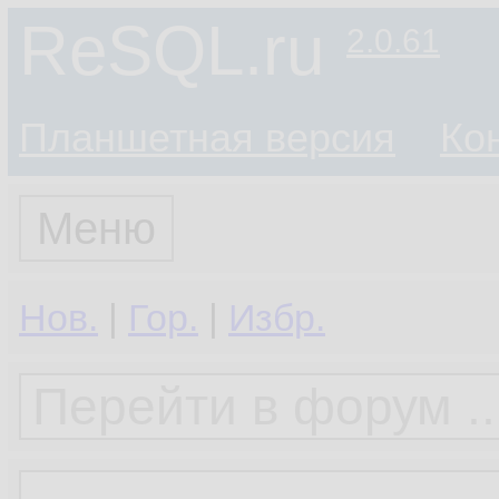
ReSQL.ru
2.0.61
Планшетная версия
Ко
Меню
Нов.
|
Гор.
|
Избр.