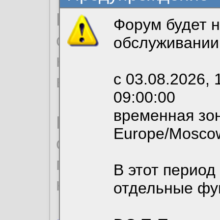
Продолжая использо
Форум будет н
согласие на обрабо
обслуживании
необходимых для р
с 03.08.2026, 
вы можете выбрать
09:00:00
временная зон
По нижеприведенн
Europe/Mosco
ознакомиться с де
пользовательским 
В этот период
конфиденциальност
отдельные фу