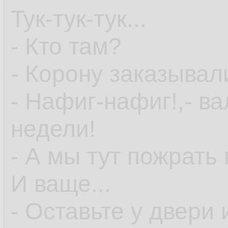
Тук-тук-тук...
- Кто там?
- Корону заказывал
- Нафиг-нафиг!,- ва
недели!
- А мы тут пожрать 
И ваще...
- Оставьте у двери 