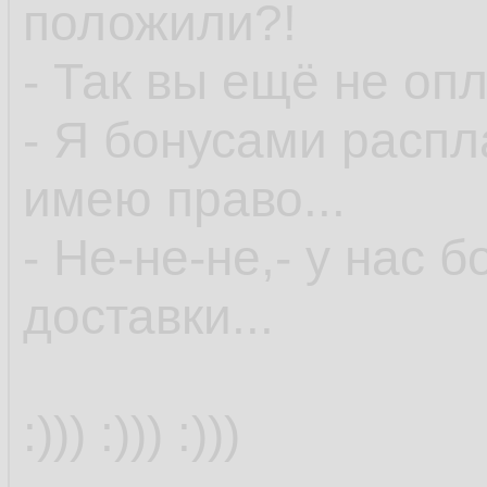
положили?!
- Так вы ещё не опл
- Я бонусами распла
имею право...
- Не-не-не,- у нас 
доставки...
:))) :))) :)))