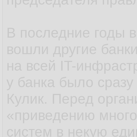
(разработчик ПО дл
больших данных) в
В последние годы в
полностью ушли. Н
вошли другие банки
банк мигрирует и в
на всей IT-инфрастр
в частности систем
у банка было сразу
ранее стандартом 
Кулик. Перед орган
«приведению много
Пока ВТБ не до кон
систем в некую ед