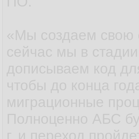
виртуализации. Сл
ПО.
существенных расхо
middleware (связу
«Мы создаем свою 
приложений и сред
сейчас мы в стадии
приложений, спрог
дописываем код для
огромную клиентску
чтобы до конца год
истории, информаци
миграционные проц
скорее всего, вкла
Полноценно АБС бу
средства в обеспеч
г. и переход пройд