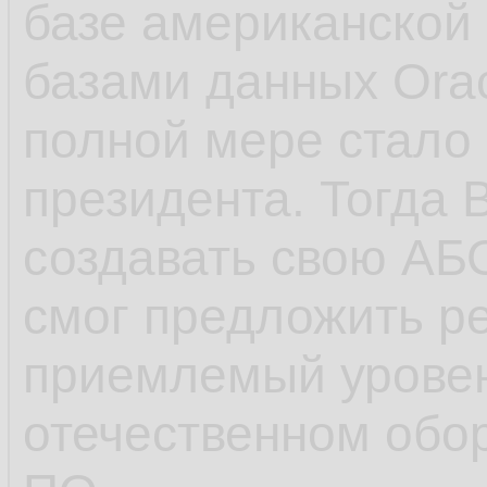
Самые капиталоемк
базе американской
на импортозамещени
базами данных Orac
связаны с заменой 
полной мере стало 
которых основаны 
президента. Тогда
разработки, обращ
создавать свою АБС
стратегии и развит
смог предложить р
Роман Карпов. Так
приемлемый уровен
существенные затр
отечественном обо