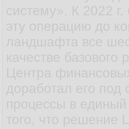
использования сис
систему». К 2022 г.
данных Oracle и Mic
эту операцию до ко
раньше их доля со
ландшафта все шес
сейчас – меньше 25
качестве базового 
Постепенно банк п
Центра финансовых
части на отечестве
доработал его под 
это решения от Т1 и
процессы в единый 
того, что решение 