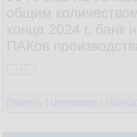
общим количеством 
конца 2024 г. банк
ПАКов производств
...
Также банк приступ
отечественной сис
Ответить
|
Цитировать
|
Написа
копирования RuBac
Ожидается, что в д