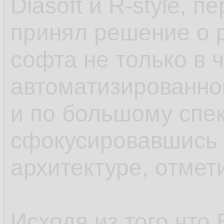
Diasoft и R-style, 
принял решение о 
софта не только в 
автоматизированно
и по большому спек
сфокусировавшись 
архитектуре, отмети
Исходя из того что