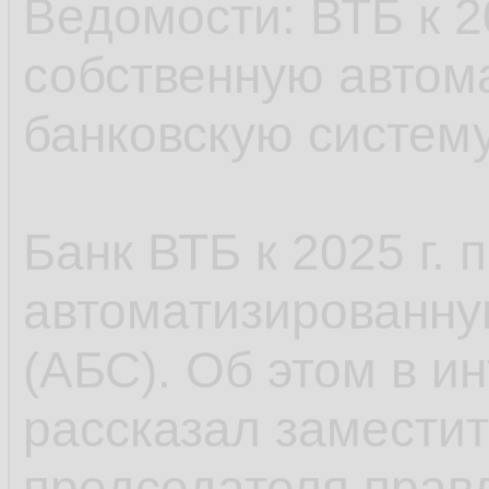
решения от Citrix,
Ведомости: ВТБ к 2
рабочих столов от 
собственную автом
г. банк планирует п
банковскую систем
большинство сотру
необходимо для ор
Банк ВТБ к 2025 г.
доступа сотрудник
автоматизированну
инфраструктуре и с
(АБС). Об этом в 
рассказал заместит
От решения америк
председателя прав