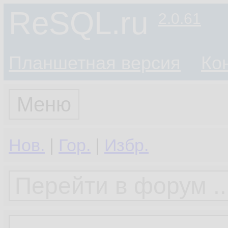
ReSQL.ru
2.0.61
Планшетная версия
Ко
Меню
Нов.
|
Гор.
|
Избр.