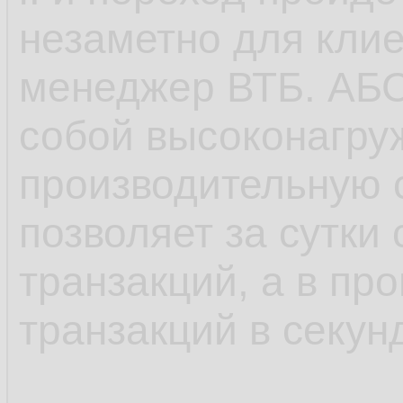
добавляет руковод
незаметно для клие
продаж DCLogic Ми
менеджер ВТБ. АБС
собой высоконагру
производительную с
позволяет за сутки
транзакций, а в пр
транзакций в секунд