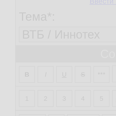
Ввести 
Тема*:
Со
B
I
U
S
***
1
2
3
4
5