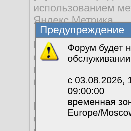
использованием ме
Яндекс.Метрика.
Предупреждение
Продолжая использо
Форум будет н
согласие на обрабо
обслуживании
необходимых для р
с 03.08.2026, 
вы можете выбрать
09:00:00
временная зон
По нижеприведенн
Europe/Mosco
ознакомиться с де
пользовательским 