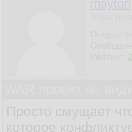
mayton
        }

110.
Участни
    }

111.
Откуда: l
112.
Сообщен
publi
113.
Рейтинг:
        c
114.
        s
115.
WAR проект не види
        p
116.
Просто смущает чт
        r
117.
которое конфликту