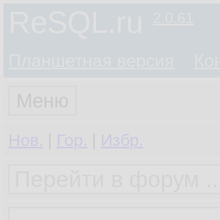
ReSQL.ru
2.0.61
Планшетная версия
Ко
Меню
Нов.
|
Гор.
|
Избр.