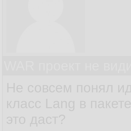
        }

93.
    }

94.
95.
publi
96.
WAR проект не види
        c
97.
        s
98.
Не совсем понял и
r
99.
класс Lang в пакете
    }

100.
это даст?
101.