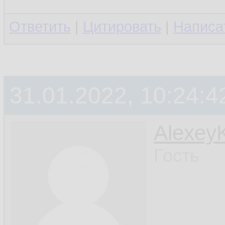
143.
Ответить
|
Цитировать
|
Написа
priva
144.
i
145.
i
146.
31.01.2022, 10:24:4
147.
Alexey
         
148.
Гость
149.
150.