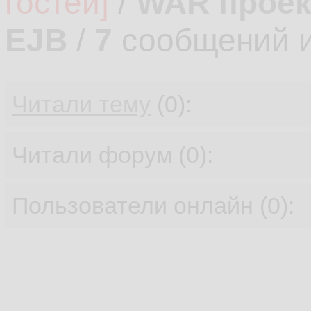
гостей]
/
WAR проек
185.
EJB
/
7
сообщений 
publi
186.
Читали тему
(0):
r
187.
    }

188.
Читали форум (0):
189.
Пользователи онлайн (0):
publi
190.
r
191.
    }

192.