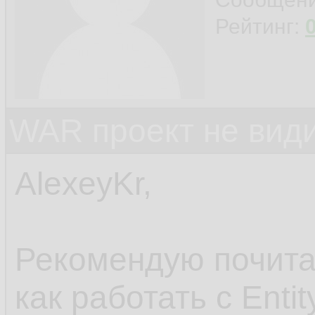
    }

168.
Рейтинг:
169.
priva
170.
WAR проект не види
        p
171.
    }

172.
AlexeyKr,
173.
publi
174.
Рекомендую почитат
        g
175.
как работать с Entit