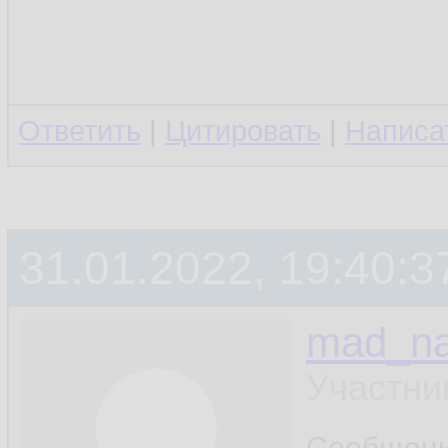
i
160.
         
161.
Ответить
|
Цитировать
|
Написа
        }

162.
r
163.
    }

164.
31.01.2022, 19:40:3
165.
mad_na
priva
166.
Участни
        i
167.
Сообщен