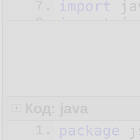
import
7.
import
8.
import
9.
import
10.
import
11.
import
12.
import
13.
Код: java
import
14.
package
 j
1.