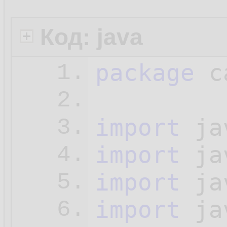
Код: java
package
 c
1.
2.
import
3.
import
4.
import
5.
import
6.