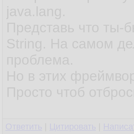
        r
118.
java.lang.
r
119.
Представь что ты-б
    }

120.
String. На самом д
121.
проблема.
publi
122.
Но в этих фреймвор
        p
123.
Просто чтоб отброс
        r
124.
        u
125.
Ответить
|
Цитировать
|
Написа