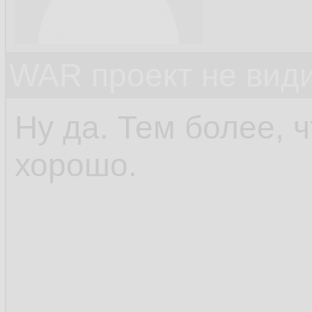
         
151.
          
152.
WAR проект не види
        }

153.
i
154.
Ну да. Тем более, 
         
155.
хорошо.
        }

156.
    }

157.
158.
publi
159.