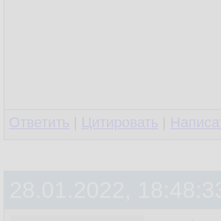
publi
102.
t
103.
         
104.
         
105.
Ответить
|
Цитировать
|
Написа
106.
        }
107.
         
108.
28.01.2022, 18:48:3
109.