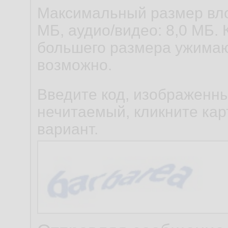
@Over
90.
Максимальный размер вло
    }

77.
МБ, аудио/видео: 8,0 МБ. 
publi
91.
78.
большего размера ужимаю
r
92.
возможно.
publi
79.
    }

93.
Введите код, изображенны
        c
80.
нечитаемый, кликните карт
94.
        s
81.
вариант.
95.
r
82.
    }

83.
84.