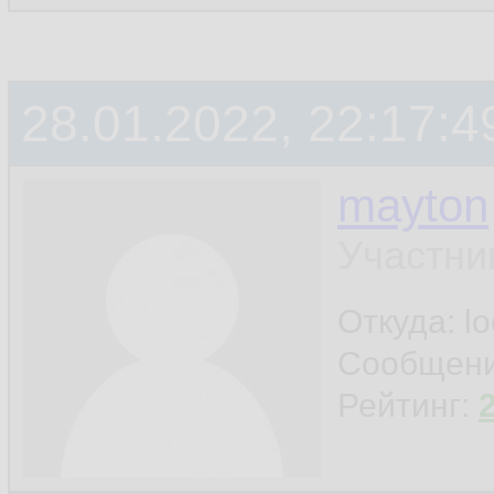
i
126.
127.
        }
128.
28.01.2022, 22:17:4
129.
mayton
         
130.
Участни
131.
Откуда: l
        }

132.
Сообщен
    }

Рейтинг:
133.
134.