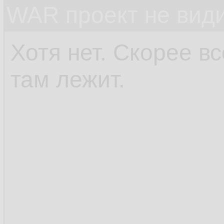
WAR проект не види
priva
135.
t
136.
Хотя нет. Скорее вс
         
137.
там лежит.
         
138.
        }
139.
         
140.
        }

141.
    }

142.