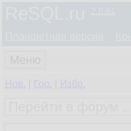
ReSQL.ru
2.0.61
Планшетная версия
Ко
Меню
Нов.
|
Гор.
|
Избр.