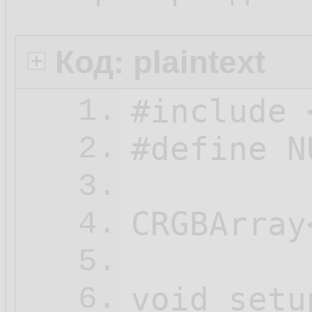
Код: plaintext
#include 
1.
#define N
2.
3.
CRGBArray
4.
5.
void setu
6.