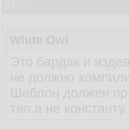
это>
White Owl
Это бардак и изде
не должно компили
Шаблон должен при
тип а не константу.