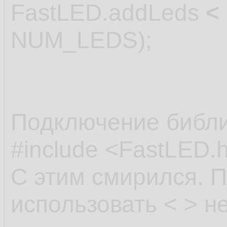
    leds[
15.
FastLED.addLeds
<
16.
NUM_LEDS);
    // no
17.
    leds(
18.
    FastL
19.
Подключение библи
  }

20.
#include <FastLED.
21.
С этим смирился. 
использовать < > не