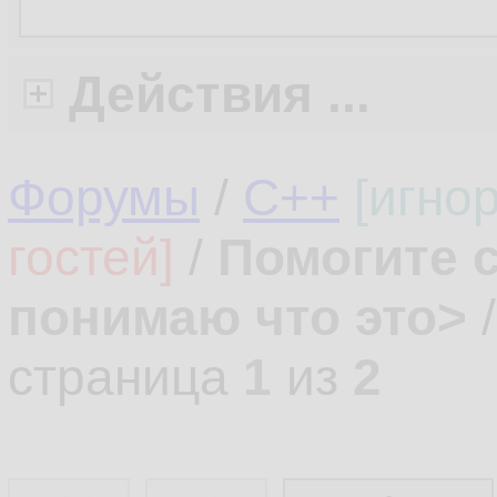
Действия ...
Форумы
/
C++
[игно
гостей]
/
Помогите 
понимаю что это>
страница
1
из
2