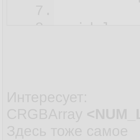
7.
void loop(
8.
  static 
9.
  for(int
10.
    // fa
11.
    leds.
12.
Интересует:
13.
CRGBArray
<NUM_
    // le
14.
Здесь тоже самое