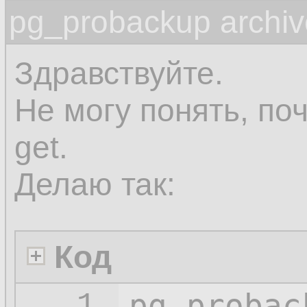
pg_probackup archiv
Здравствуйте.
Не могу понять, поч
get.
Делаю так:
Код
pg_probac
1.