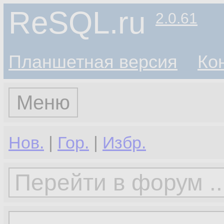
ReSQL.ru
2.0.61
Планшетная версия
Ко
Меню
Нов.
|
Гор.
|
Избр.