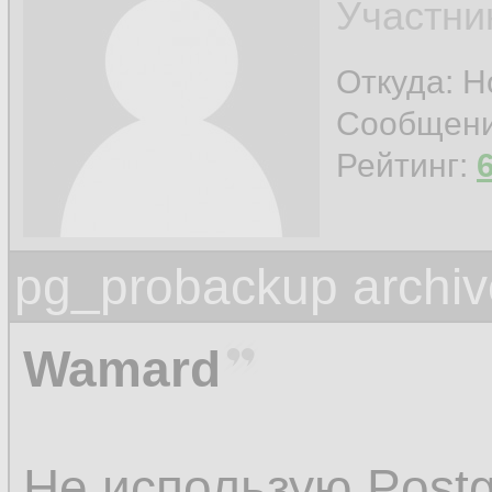
Участни
Откуда: Н
Сообщен
Рейтинг:
pg_probackup archiv
Wamard
Не использую Postg