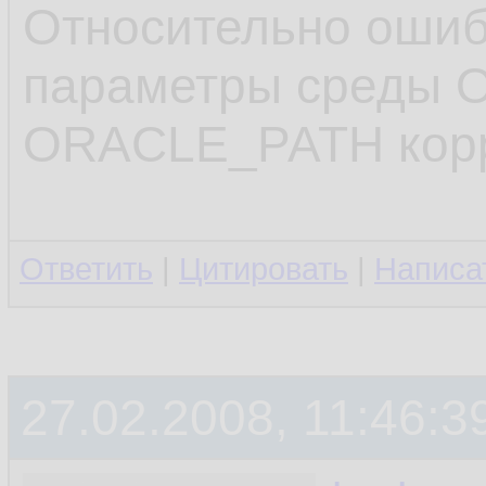
.........
10.
Относительно оши
11.
параметры среды 
restoring
12.
ORACLE_PATH корр
restoring
13.
released 
14.
Ответить
|
Цитировать
|
Написа
released 
15.
.........
16.
27.02.2008, 11:46:3
17.