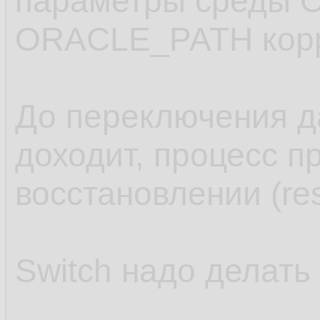
параметры среды 
   ;

12.
ORACLE_PATH корр
.........
13.
14.
До переключения д
доходит, процесс п
восстановлении (res
Switch надо делать