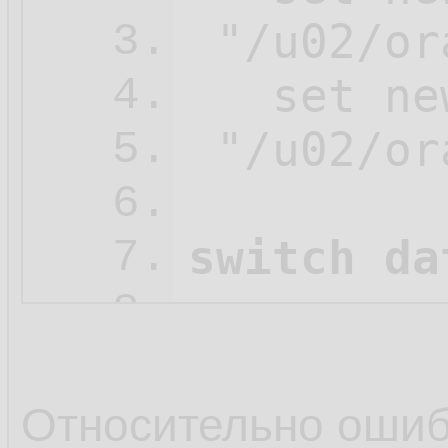
 "/u02/or
3.
   set ne
4.
 "/u02/or
5.
6.
switch da
7.
8.
   restore
9.
   check 
10.
Относительно оши