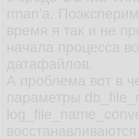
rman'а. Поэкспери
время я так и не п
начала процесса в
датафайлов.
А проблема вот в ч
параметры db_file_
log_file_name_conv
восстанавливаются 