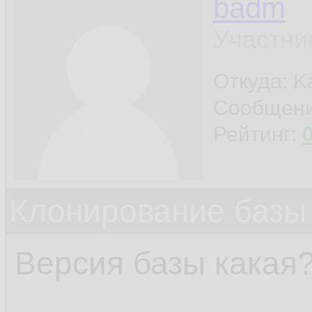
RMAN- 
030
18.
badm
RMAN- 
030
19.
Участни
ORA- 
0721
20.
Откуда: K
Сообщен
Рейтинг:
Клонирование базы 
Версия базы какая