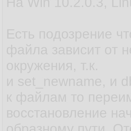
На Win 10.2.0.3, Lin
Есть подозрение ч
файла зависит от 
окружения, т.к.
и set_newname, и d
к файлам то переи
восстановление нач
образному пути. От