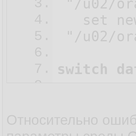
 "/u02/or
3.
   set ne
4.
 "/u02/or
5.
6.
switch da
7.
8.
   restore
9.
   check 
10.
Относительно оши
   clone 
11.