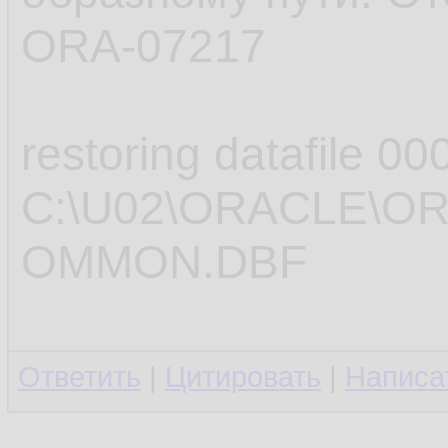
ORA-07217
restoring datafile 00
C:\U02\ORACLE\O
OMMON.DBF
Ответить
|
Цитировать
|
Написа