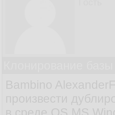
Гость
Клонирование базы 
Bambino Alexander
произвести дублир
в среде OS MS Win