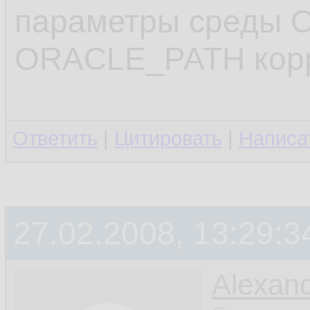
   clone 
11.
параметры среды 
   ;

12.
ORACLE_PATH корр
.........
13.
14.
Ответить
|
Цитировать
|
Написа
27.02.2008, 13:29:3
Alexan