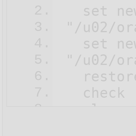
   set ne
2.
 "/u02/or
3.
   set ne
4.
 "/u02/or
5.
   restore
6.
   check 
7.
   clone 
8.
   ;

9.