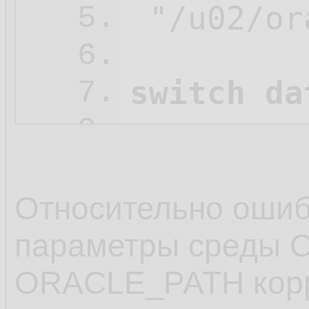
 "/u02/or
5.
6.
switch da
7.
8.
   restore
9.
   check 
10.
Относительно оши
   clone 
11.
параметры среды 
   ;

12.
ORACLE_PATH корр