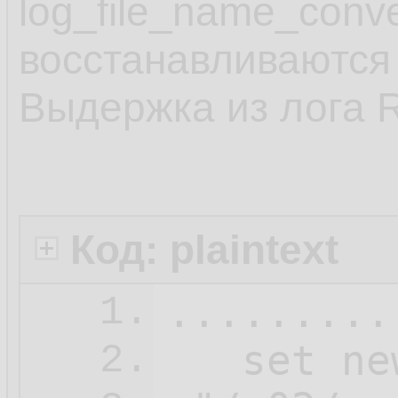
log_file_name_conv
восстанавливаются 
Выдержка из лога 
Код: plaintext
.........
1.
   set ne
2.