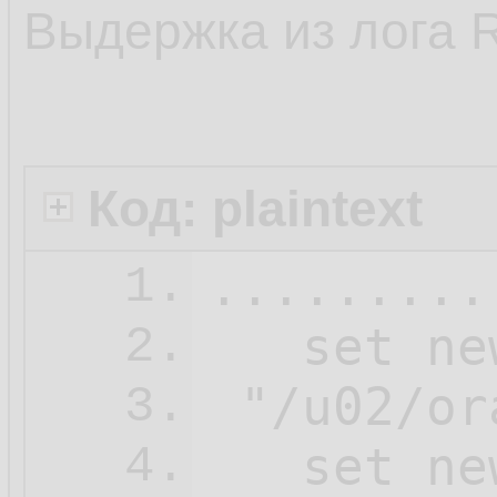
Выдержка из лога 
Код: plaintext
.........
1.
   set ne
2.
 "/u02/or
3.
   set ne
4.