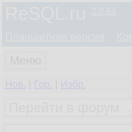
ReSQL.ru
2.0.61
Планшетная версия
Ко
Меню
Нов.
|
Гор.
|
Избр.