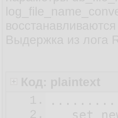
log_file_name_conv
восстанавливаются 
Выдержка из лога 
Код: plaintext
.........
1.
   set ne
2.