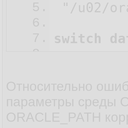
 "/u02/or
5.
6.
switch da
7.
8.
   restore
9.
   check 
10.
Относительно оши
   clone 
11.
параметры среды 
   ;

12.
ORACLE_PATH корр