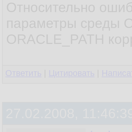
.........
10.
Относительно оши
11.
параметры среды 
restoring
12.
ORACLE_PATH корр
restoring
13.
released 
14.
Ответить
|
Цитировать
|
Написа
released 
15.
.........
16.
27.02.2008, 11:46:3
17.