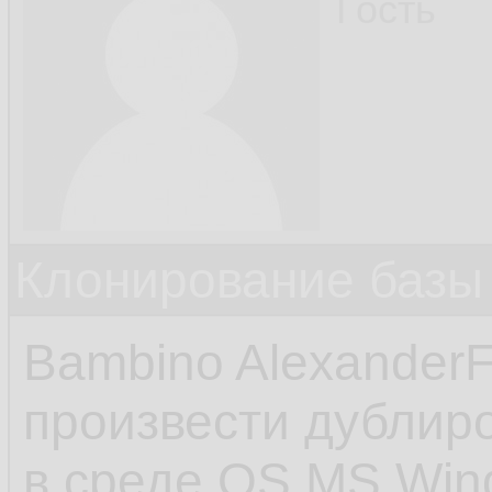
Гость
Клонирование базы 
Bambino Alexander
произвести дублир
в среде OS MS Win