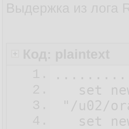
Выдержка из лога 
Код: plaintext
.........
1.
   set ne
2.
 "/u02/or
3.
   set ne
4.