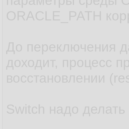
параметры среды 
   ;

12.
ORACLE_PATH корр
.........
13.
14.
До переключения д
доходит, процесс п
восстановлении (res
Switch надо делать