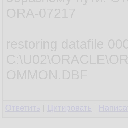
ORA-07217
restoring datafile 00
C:\U02\ORACLE\O
OMMON.DBF
Ответить
|
Цитировать
|
Написа