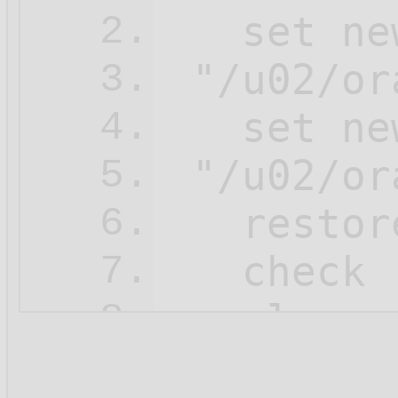
   set ne
2.
 "/u02/or
3.
   set ne
4.
 "/u02/or
5.
   restore
6.
   check 
7.
   clone 
8.
   ;

9.