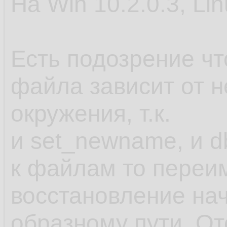
На Win 10.2.0.3, Lin
Есть подозрение ч
файла зависит от 
окружения, т.к.
и set_newname, и d
к файлам то переи
восстановление нач
образному пути. От