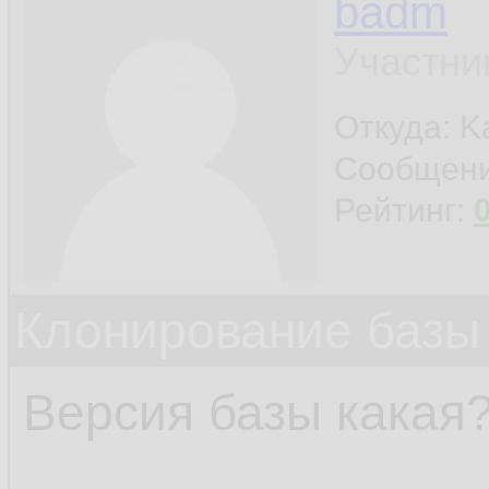
RMAN- 
030
18.
badm
RMAN- 
030
19.
Участни
ORA- 
0721
20.
Откуда: K
Сообщен
Рейтинг:
Клонирование базы 
Версия базы какая