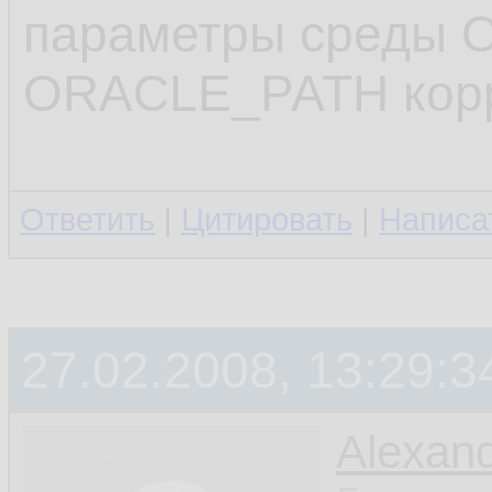
   clone 
11.
параметры среды 
   ;

12.
ORACLE_PATH корр
.........
13.
14.
Ответить
|
Цитировать
|
Написа
27.02.2008, 13:29:3
Alexan