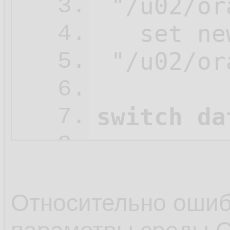
 "/u02/or
3.
   set ne
4.
 "/u02/or
5.
6.
switch da
7.
8.
   restore
9.
   check 
10.
Относительно оши
   clone 
11.