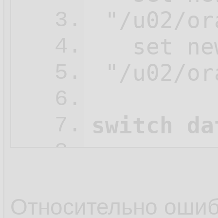
 "/u02/or
3.
   set ne
4.
 "/u02/or
5.
6.
switch da
7.
8.
   restore
9.
   check 
10.
Относительно оши