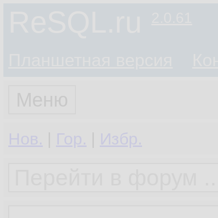
ReSQL.ru
2.0.61
Планшетная версия
Ко
Меню
Нов.
|
Гор.
|
Избр.