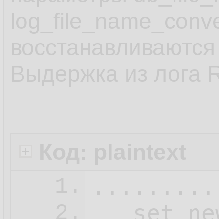
log_file_name_conv
восстанавливаются 
Выдержка из лога 
Код: plaintext
.........
1.
   set ne
2.