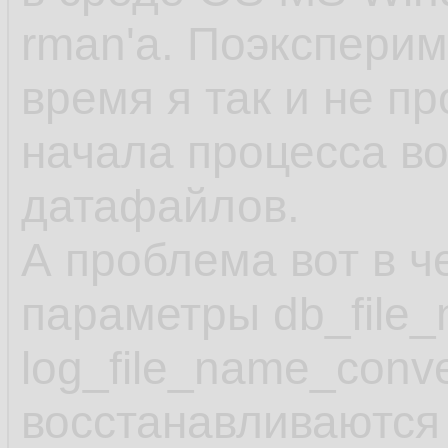
rman'а. Поэкспери
время я так и не п
начала процесса в
датафайлов.
А проблема вот в ч
параметры db_file_
log_file_name_conv
восстанавливаются 