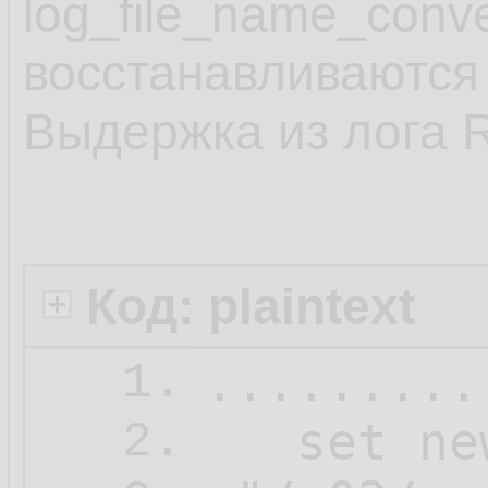
log_file_name_conv
восстанавливаются 
Выдержка из лога 
Код: plaintext
.........
1.
   set ne
2.