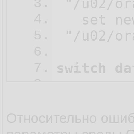
 "/u02/or
3.
   set ne
4.
 "/u02/or
5.
6.
switch da
7.
8.
   restore
9.
   check 
10.
Относительно оши
   clone 
11.