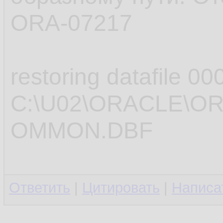
ORA-07217
restoring datafile 00
C:\U02\ORACLE\O
OMMON.DBF
Ответить
|
Цитировать
|
Написа