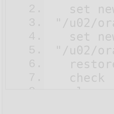
   set ne
2.
 "/u02/or
3.
   set ne
4.
 "/u02/or
5.
   restore
6.
   check 
7.
   clone 
8.
   ;

9.