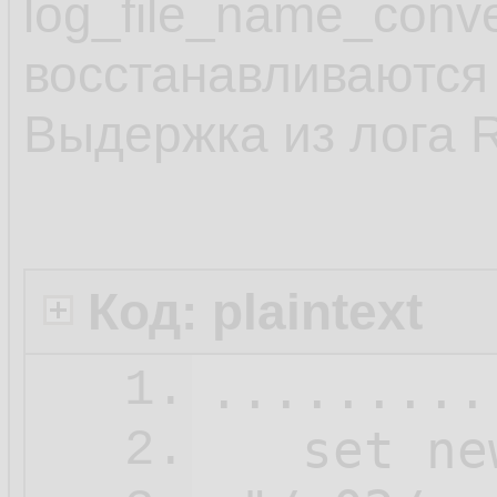
log_file_name_conv
восстанавливаются 
Выдержка из лога 
Код: plaintext
.........
1.
   set ne
2.