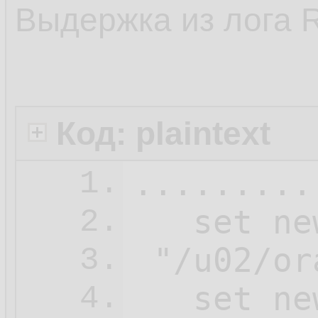
Выдержка из лога 
Код: plaintext
.........
1.
   set ne
2.
 "/u02/or
3.
   set ne
4.