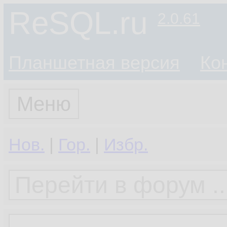
ReSQL.ru
2.0.61
Планшетная версия
Ко
Меню
Нов.
|
Гор.
|
Избр.