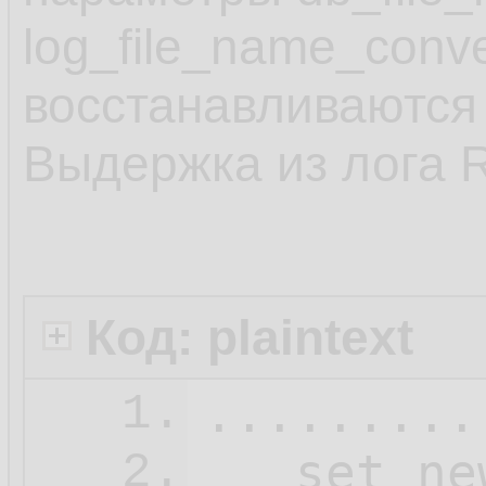
log_file_name_conv
восстанавливаются 
Выдержка из лога 
Код: plaintext
.........
1.
   set ne
2.