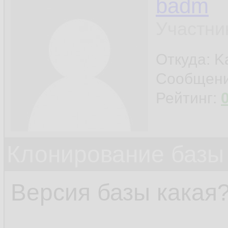
RMAN- 
030
18.
badm
RMAN- 
030
19.
Участни
ORA- 
0721
20.
Откуда: K
Сообщен
Рейтинг:
Клонирование базы 
Версия базы какая