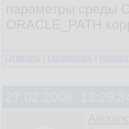
   clone 
11.
параметры среды 
   ;

12.
ORACLE_PATH корр
.........
13.
14.
Ответить
|
Цитировать
|
Написа
27.02.2008, 13:29:3
Alexan