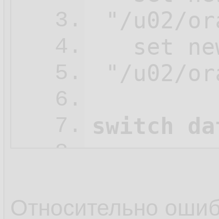
 "/u02/or
3.
   set ne
4.
 "/u02/or
5.
6.
switch da
7.
8.
   restore
9.
   check 
10.
Относительно оши