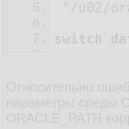
 "/u02/or
5.
6.
switch da
7.
8.
   restore
9.
   check 
10.
Относительно оши
   clone 
11.
параметры среды 
   ;

12.
ORACLE_PATH корр