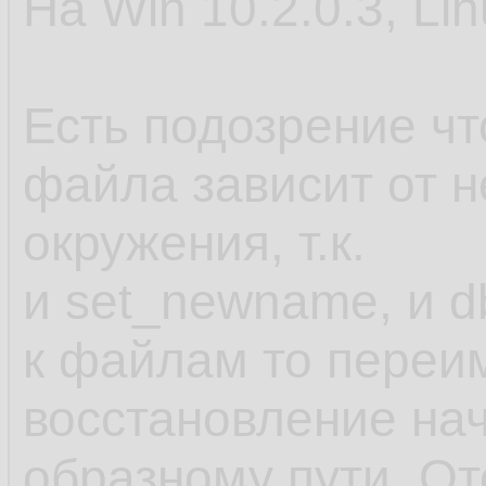
На Win 10.2.0.3, Lin
Есть подозрение ч
файла зависит от 
окружения, т.к.
и set_newname, и d
к файлам то переи
восстановление нач
образному пути. От