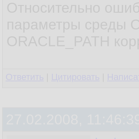
.........
10.
Относительно оши
11.
параметры среды 
restoring
12.
ORACLE_PATH корр
restoring
13.
released 
14.
Ответить
|
Цитировать
|
Написа
released 
15.
.........
16.
27.02.2008, 11:46:3
17.