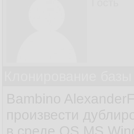
Гость
Клонирование базы 
Bambino Alexander
произвести дублир
в среде OS MS Win