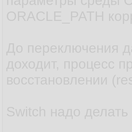
параметры среды 
   ;

12.
ORACLE_PATH корр
.........
13.
14.
До переключения д
доходит, процесс п
восстановлении (res
Switch надо делать