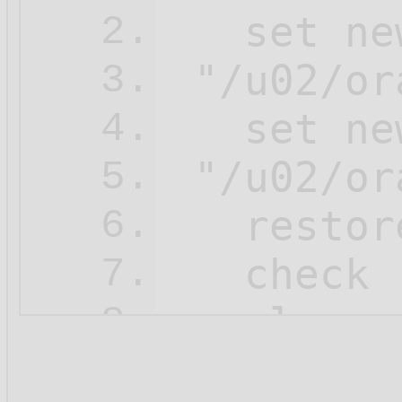
   set ne
2.
 "/u02/or
3.
   set ne
4.
 "/u02/or
5.
   restore
6.
   check 
7.
   clone 
8.
   ;

9.