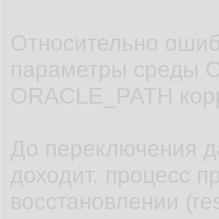
   restore
9.
   check 
10.
Относительно оши
   clone 
11.
параметры среды 
   ;

12.
ORACLE_PATH корр
.........
13.
14.
До переключения д
доходит, процесс п
восстановлении (res