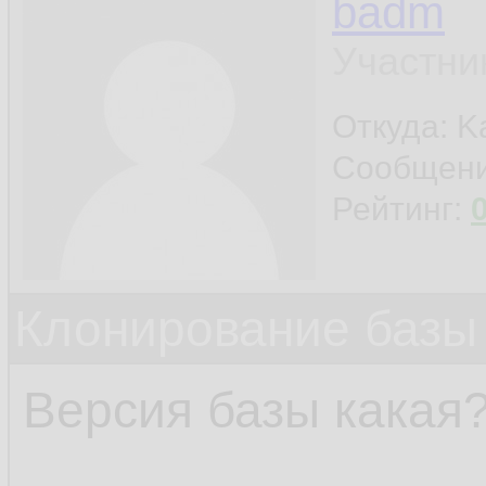
RMAN- 
030
18.
badm
RMAN- 
030
19.
Участни
ORA- 
0721
20.
Откуда: K
Сообщен
Рейтинг:
Клонирование базы 
Версия базы какая