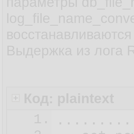
параметры db_file_
log_file_name_conv
восстанавливаются 
Выдержка из лога 
Код: plaintext
.........
1.