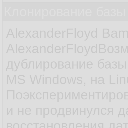
Клонирование базы 
AlexanderFloyd Bam
AlexanderFloydВоз
дублирование базы
MS Windows, на Lin
Поэкспериментиров
и не продвинулся 
восстановления да