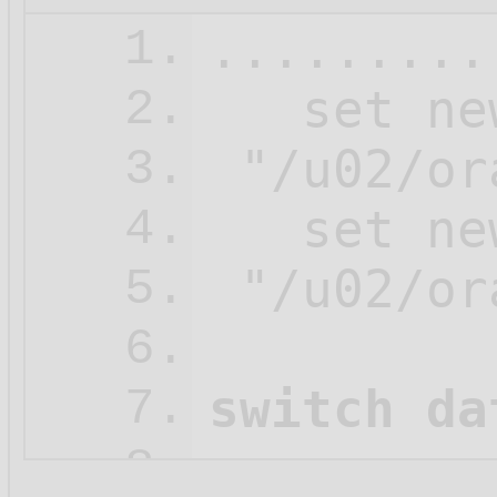
.........
1.
   set ne
2.
 "/u02/or
3.
   set ne
4.
 "/u02/or
5.
6.
switch da
7.
8.