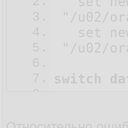
   set ne
2.
 "/u02/or
3.
   set ne
4.
 "/u02/or
5.
6.
switch da
7.
8.
   restore
9.
   check 
10.
Относительно оши