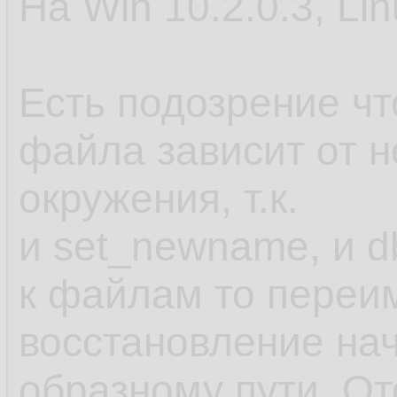
На Win 10.2.0.3, Lin
Есть подозрение ч
файла зависит от 
окружения, т.к.
и set_newname, и d
к файлам то переи
восстановление нач
образному пути. От