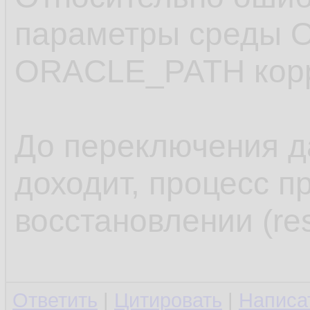
   clone 
11.
параметры среды 
   ;

12.
ORACLE_PATH корр
.........
13.
14.
До переключения д
доходит, процесс п
восстановлении (res
Ответить
|
Цитировать
|
Написа