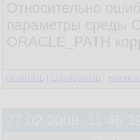
.........
10.
Относительно оши
11.
параметры среды 
restoring
12.
ORACLE_PATH корр
restoring
13.
released 
14.
Ответить
|
Цитировать
|
Написа
released 
15.
.........
16.
27.02.2008, 11:46:3
17.