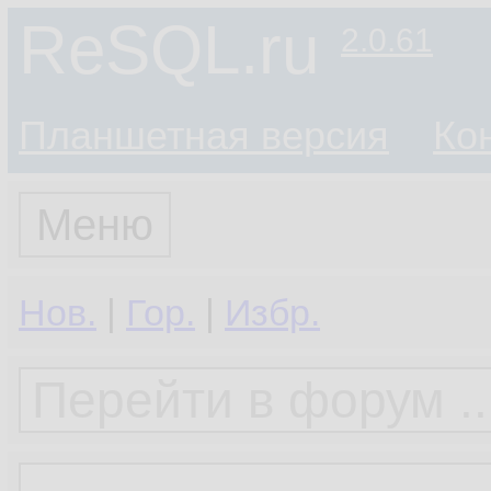
ReSQL.ru
2.0.61
Планшетная версия
Ко
Меню
Нов.
|
Гор.
|
Избр.