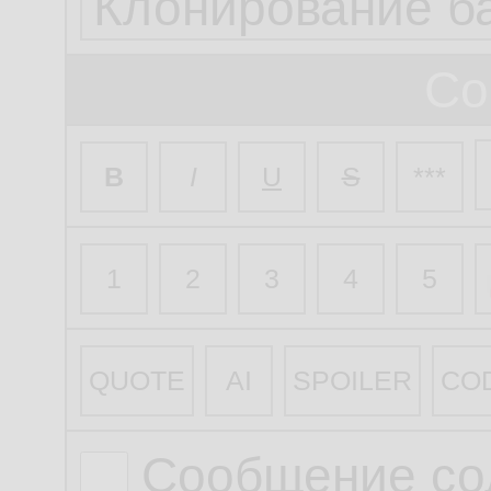
Со
B
I
U
S
***
1
2
3
4
5
QUOTE
AI
SPOILER
CO
Сообщение со