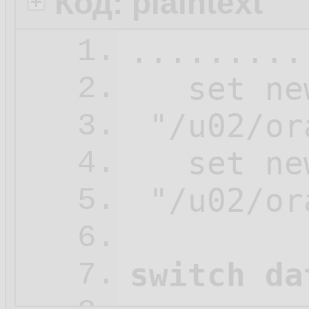
Код: plaintext
.........
1.
   set ne
2.
 "/u02/or
3.
   set ne
4.
 "/u02/or
5.
6.
switch da
7.