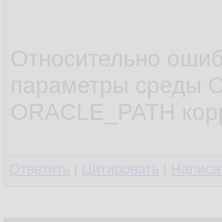
8.
   restore
9.
   check 
10.
Относительно оши
   clone 
11.
параметры среды 
   ;

12.
ORACLE_PATH корр
.........
13.
14.
Ответить
|
Цитировать
|
Написа