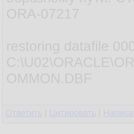
ORA-07217
restoring datafile 00
C:\U02\ORACLE\O
OMMON.DBF
Ответить
|
Цитировать
|
Написа