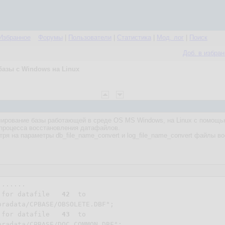
Избранное
Форумы
|
Пользователи
|
Статистика
|
Мод. лог
|
Поиск
Доб. в избра
азы с Windows на Linux
ирование базы работающей в среде OS MS Windows, на Linux с помощью 
процесса восстановления датафайлов.
тря на параметры db_file_name_convert и log_file_name_convert файлы 
......

 for datafile   
42
  to

oradata/CPBASE/OBSOLETE.DBF";

 for datafile   
43
  to

oradata/CPBASE/DOC_COMMON.DBF";
