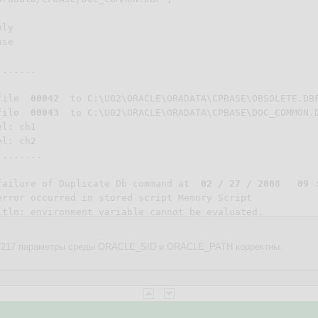
ly

se

......

file  
00042
  to C:\U02\ORACLE\ORADATA\CPBASE\OBSOLETE.DBF
file  
00043
  to C:\U02\ORACLE\ORADATA\CPBASE\DOC_COMMON.D
l: ch1

l: ch2

.......

failure of Duplicate Db command at  
02
 / 
27
 / 
2008
09
 
error occurred in stored script Memory Script

7217 параметры среды ORACLE_SID и ORACLE_PATH корректны.