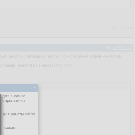
Рейтинг:
0
/
0
#35157737
ws, на Linux с помощью rman'а. Поэкспериментировав некоторое
восстанавливаются по виндовскому пути.
x
е для анализа
кой программы
х для работы сайта.
тельским