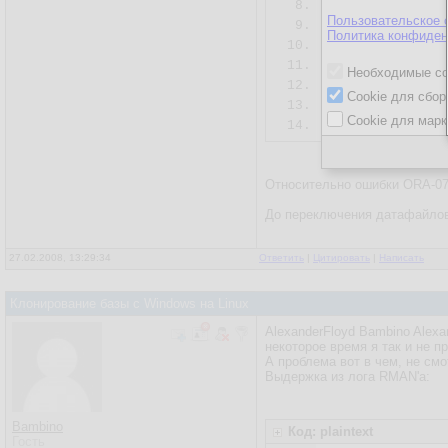
8.
Пользовательское 
9.
   restore

Политика конфиден
10.
   check readon
11.
   clone databa
Необходимые co
12.
   ;

Cookie для сбор
13.
...............
Cookie для марк
14.
Относительно ошибки ORA-0
До переключения датафайлов 
27.02.2008, 13:29:34
Ответить
|
Цитировать
|
Написать
Клонирование базы с Windows на Linux
AlexanderFloyd Bambino Alex
некоторое время я так и не 
А проблема вот в чем, не смо
Выдержка из лога RMAN'а:
Bambino
Код: plaintext
Гость