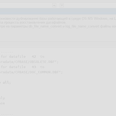
роизвести дублирование базы работающей в среде OS MS Windows, на Li
ла процесса восстановления датафайлов.
тря на параметры db_file_name_convert и log_file_name_convert файлы 
......

 for datafile   
42
  to

oradata/CPBASE/OBSOLETE.DBF";

 for datafile   
43
  to

oradata/CPBASE/DOC_COMMON.DBF";

e all;
ly

se

......
