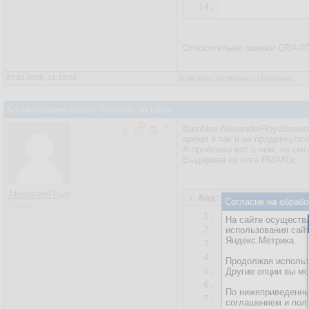
14.
Относительно ошибки ORA-0
27.02.2008, 13:13:03
Ответить
|
Цитировать
|
Написать
Клонирование базы с Windows на Linux
Bambino AlexanderFloydВозмо
время я так и не продвинулс
А проблема вот в чем, не смо
Выдержка из лога RMAN'а:
AlexanderFloyd
Код: plaintext
Согласие на обрабо
Гость
1.
...............
На сайте осуществл
2.
использования сай
   set newname
Яндекс.Метрика.
3.
 "/u02/oracle/
4.
   set newname
Продолжая использо
5.
Другие опции вы м
 "/u02/oracle/
6.
По нижеприведенны
7.
switch datafil
соглашением и пол