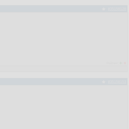
#35158128
Рейтинг:
0
/
0
#35158153