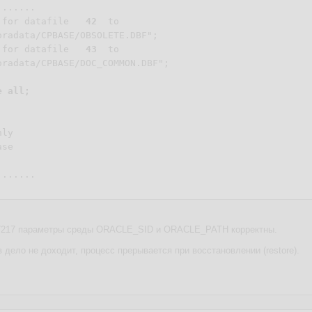
......

 for datafile   
42
  to

oradata/CPBASE/OBSOLETE.DBF";

 for datafile   
43
  to

oradata/CPBASE/DOC_COMMON.DBF";

e all;
ly

se

......

7217 параметры среды ORACLE_SID и ORACLE_PATH корректны.
дело не доходит, процесс прерывается при восстановлении (restore).