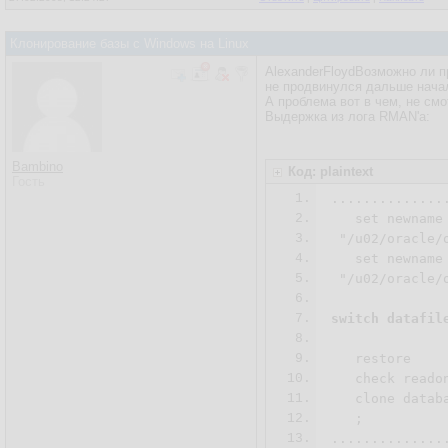
Клонирование базы с Windows на Linux
AlexanderFloydВозможно ли п
не продвинулся дальше нача
А проблема вот в чем, не смо
Выдержка из лога RMAN'а:
Bambino
Код: plaintext
Гость
1.
...............
2.
   set newname
3.
 "/u02/oracle/
4.
   set newname
5.
 "/u02/oracle/
6.
7.
switch datafil
8.
9.
   restore

10.
   check readon
11.
   clone databa
12.
   ;

13.
...............