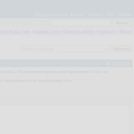
Мобильная версия
Контакт
Правила
FAQ
Помощь
нное
|
Игнор. тему
|
Прикреп. тему
|
Пометить прочит.
/
непрочит.
|
Фильтр
#35157167
rman'а. Поэкспериментировав некоторое время я так и не
восстанавливаются по виндовскому пути.