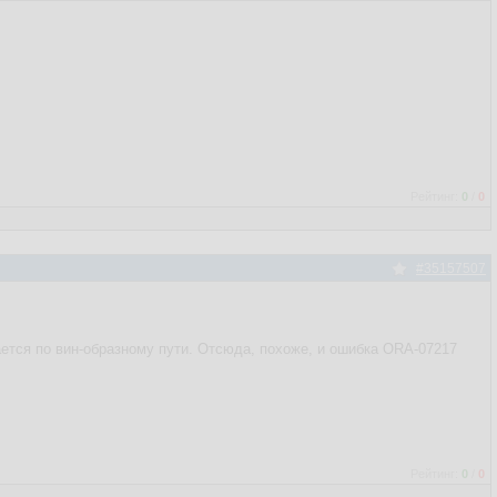
Рейтинг:
0
/
0
#35157507
ается по вин-образному пути. Отсюда, похоже, и ошибка ORA-07217
Рейтинг:
0
/
0