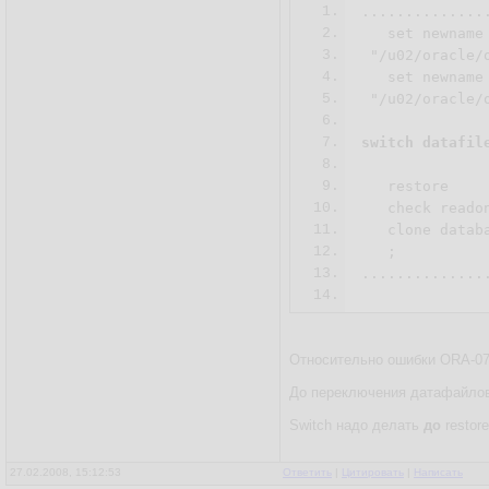
1.
...............
2.
   set newname
3.
 "/u02/oracle/
4.
   set newname
5.
 "/u02/oracle/
6.
7.
switch datafil
8.
9.
   restore

10.
   check readon
11.
   clone databa
12.
   ;

13.
...............
14.
Относительно ошибки ORA-0
До переключения датафайлов 
Switch надо делать
до
restore
27.02.2008, 15:12:53
Ответить
|
Цитировать
|
Написать