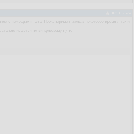
#35157674
nux с помощью rman'а. Поэкспериментировав некоторое время я так и
восстанавливаются по виндовскому пути.