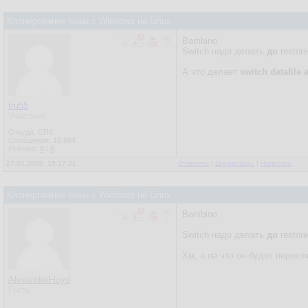
Клонирование базы с Windows на Linux
Bambino
Switch надо делать
до
restore
А что делает
switch datafile a
tru55
Участник
Откуда: СПб
Сообщения:
16 884
Рейтинг:
0
/
0
27.02.2008, 15:17:31
Ответить
|
Цитировать
|
Написать
Клонирование базы с Windows на Linux
Bambino
Switch надо делать
до
restore
Хм, а на что он будет перек
AlexanderFloyd
Гость