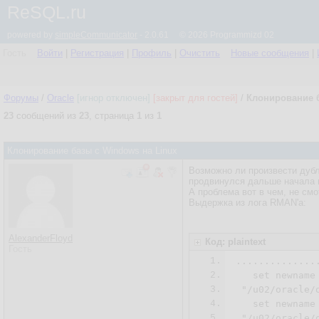
ReSQL.ru
powered by
simpleCommunicator
- 2.0.61 © 2026 Programmizd 02
Гость
Войти
|
Регистрация
|
Профиль
|
Очистить
Новые сообщения
|
Форумы
/
Oracle
[игнор отключен]
[закрыт для гостей]
/
Клонирование б
23
сообщений из
23
, страница
1
из
1
Клонирование базы с Windows на Linux
Возможно ли произвести дубл
продвинулся дальше начала 
А проблема вот в чем, не смо
Выдержка из лога RMAN'а:
AlexanderFloyd
Код: plaintext
Гость
1.
...............
2.
   set newname
3.
 "/u02/oracle/
4.
   set newname
5.
 "/u02/oracle/