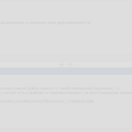
ва разбились о чугунную жопу действительности!
полного имени файла зависит от некой переменной окружения, т.к.
me_convert путь к файлам то переименовывают, но восстановление начин
to C:\U02\ORACLE\ORADATA\CPBASE\DOC_COMMON.DBF