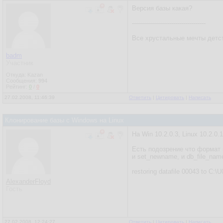
Версия базы какая?
-------------------------------------
Все хрустальные мечты детст
badm
Участник
Откуда: Kazan
Сообщения:
994
Рейтинг:
0
/
0
27.02.2008, 11:46:39
Ответить
|
Цитировать
|
Написать
Клонирование базы с Windows на Linux
На Win 10.2.0.3, Linux 10.2.0.1
Есть подозрение что формат 
и set_newname, и db_file_na
restoring datafile 00043 
AlexanderFloyd
Гость
27.02.2008, 12:24:27
Ответить
|
Цитировать
|
Написать