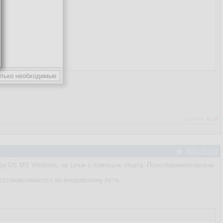
Рейтинг:
0
/
0
#35158103
еде OS MS Windows, на Linux с помощью rman'а. Поэкспериментировав
восстанавливаются по виндовскому пути.