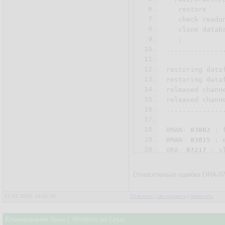
6.
   restore

7.
   check readon
8.
   clone databa
9.
   ;

10.
...............
11.
12.
restoring data
13.
restoring data
14.
released channe
15.
released channe
16.
...............
17.
18.
RMAN- 
03002
 : 
19.
RMAN- 
03015
 : 
20.
ORA- 
07217
Относительно ошибки ORA-0
27.02.2008, 10:21:10
Ответить
|
Цитировать
|
Написать
Клонирование базы с Windows на Linux