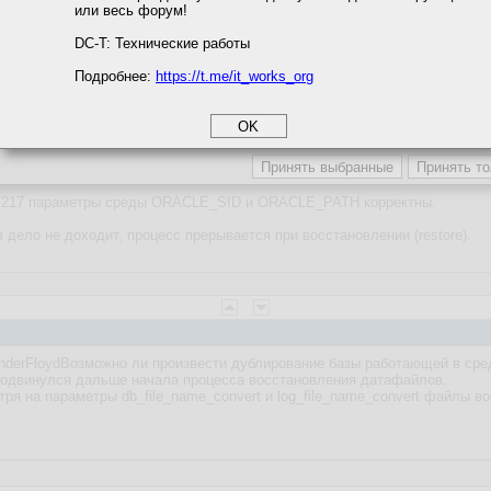
или весь форум!
соглашение
циальности
DC-T: Технические работы
ly

se

Подробнее:
https://t.me/it_works_org
okie
а статистики
......

етинга и рекламы
7217 параметры среды ORACLE_SID и ORACLE_PATH корректны.
дело не доходит, процесс прерывается при восстановлении (restore).
anderFloydВозможно ли произвести дублирование базы работающей в ср
продвинулся дальше начала процесса восстановления датафайлов.
тря на параметры db_file_name_convert и log_file_name_convert файлы 