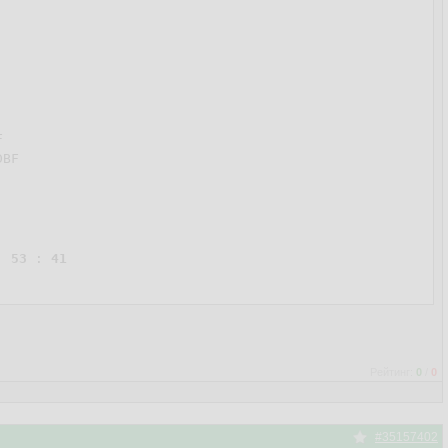


BF

: 
53
 : 
41
Рейтинг:
0
/
0
#35157402