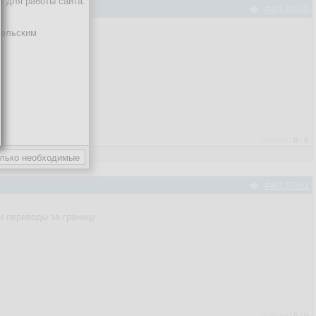
х для работы сайта.
#40136030
тельским
Рейтинг:
0
/
0
#40137261
 переводы за границу.