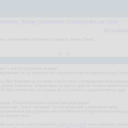
Избранное
Форумы
|
Пользователи
|
Статистика
|
Мод. лог
|
Поиск
Доб. в избра
а с получением бесплатного уровня Oracle Cloud.
ак и у многих на данном форуме.
ормацию, но по прежнему не получается зарегистрироваться на Orcale C
вал Имя Фамилию на латинице и на Русском, комбинировал всевозможны
разных вариантах, информацию по адресу брал из личного кабинета сво
ff Black mastercard, но сколько бы я не пытался, результат вечно один.
рацию. Распространенные ошибки при регистрации:
енных карт. Oracle принимает только кредитные и дебетовые карты.
реднамеренное маскирование местоположения или идентификационных д
ных данных счета
н чата, на их почту [oraclehelp_
ww@oracle.com
], ответ приходил одина