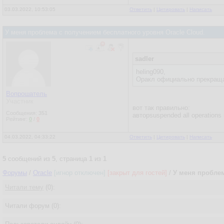
03.03.2022, 10:53:05
Ответить
|
Цитировать
|
Написать
У меня проблема с получением бесплатного уровня Oracle Cloud.
sadler
heling090,
Оракл официально прекраща
Вопрошатель
Участник
вот так правильно:
Сообщения:
351
авторsuspended all operations 
Рейтинг:
0
/
0
04.03.2022, 04:33:22
Ответить
|
Цитировать
|
Написать
5
сообщений из
5
, страница
1
из
1
Форумы
/
Oracle
[игнор отключен]
[закрыт для гостей]
/
У меня проблем
Читали тему
(0):
Читали форум (0):