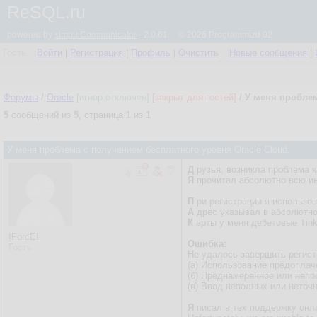
ReSQL.ru
powered by
simpleCommunicator
- 2.0.61 © 2026 Programmizd 02
Гость
Войти
|
Регистрация
|
Профиль
|
Очистить
Новые сообщения
|
Форумы
/
Oracle
[игнор отключен]
[закрыт для гостей]
/
У меня проблем
5
сообщений из
5
, страница
1
из
1
У меня проблема с получением бесплатного уровня Oracle Cloud.
Д
рузья, возникла проблема к
Я
прочитал абсолютно всю инф
П
ри регистрации я использо
А
дрес указывал в абсолютно 
К
арты у меня дебетовые Tinko
IForcEI
Ошибка:
Гость
Не удалось завершить регист
(а) Использование предоплач
(б) Преднамеренное или неп
(в) Ввод неполных или неточ
Я
писал в тех поддержку онлай