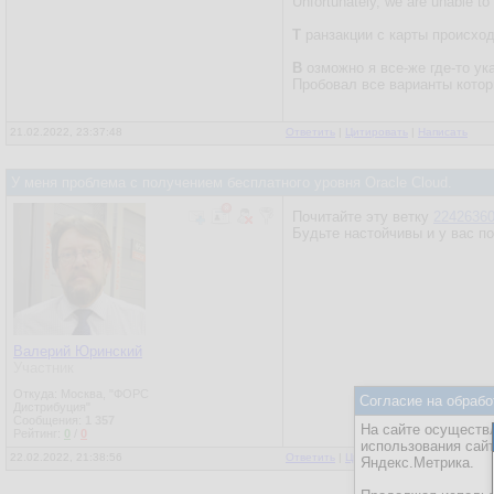
Unfortunately, we are unable to 
Т
ранзакции с карты происход
В
озможно я все-же где-то ук
Пробовал все варианты кото
21.02.2022, 23:37:48
Ответить
|
Цитировать
|
Написать
У меня проблема с получением бесплатного уровня Oracle Cloud.
Почитайте эту ветку
2242636
Будьте настойчивы и у вас п
Валерий Юринский
Участник
Откуда: Москва, "ФОРС
Согласие на обрабо
Дистрибуция"
Сообщения:
1 357
На сайте осуществл
Рейтинг:
0
/
0
использования сай
22.02.2022, 21:38:56
Ответить
|
Цитировать
|
Написать
Яндекс.Метрика.