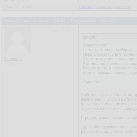
Рейтинг:
0
/
0
02.03.2022, 11:36:38
Ответить
|
Цитировать
|
Написать
Оконные и аналитические функции. Практическое применение
IgorShr
Всем привет
самостоятельно разбираюсь 
Пока сложилось впечатление,
Asmodeus
Кто сталкивался с оправда
Гость
Как выглядят реальные зад
Кто заказчик, в интереса
Может прикопан ресурс , гд
Спасибо.
Собственно, все задачи, ко
вычисления), доступ к строк
цель - отчетно-аналитическая
сортировка набора не совпад
В ряде случаев позволяет из
Да, не все функции одинаков
решить эти задачи без анали