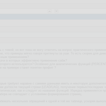
 с темой, но вот пока не могу ответить на вопрос практического примен
е, что примеры мягко говоря притянуты за уши. То есть скорее для демо
анным применением?
дачи в которых эффективно применение сабж?
ах которого используются? Особенно для аналитических функций (PE
де на примере станет понятен профит ?
оторые требуют наравне с самими данными иметь и некоторую дополнит
окам до/после текущей строки (LEAD/LAG), получение первых/последних
алитическая, как и следует из названия функций. Изредка применяется п
набора не совпадает с условиями формирования страниц.
збежать нескольких обращений к одной и той же таблице, ускоряя выпол