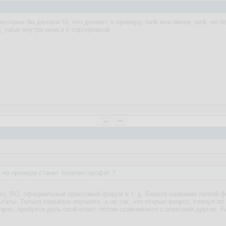
оторые бы делали то, что делают, к примеру, rank или dense_rank, но бе
st_value внутри окна и с сортировкой
е на примере станет понятен профит ?
.ru, SO, официальный оракловый форум и т. д. Берете название любой фу
ьтаты. Только серьезно изучаете, а не так, что открыл вопрос, глянул п
прос, пробуете дать свой ответ, потом сравниваете с ответами других. 