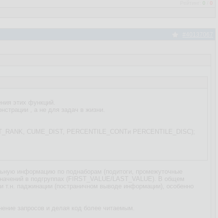
Рейтинг:
0
/
0
#40137067
ения этих функций.
нстрации , а не для задач в жизни.
RCENT_RANK, CUME_DIST, PERCENTILE_CONTи PERCENTILE_DISC);
ельную информацию по поднаборам (подитоги, промежуточные
 значений в подгруппах (FIRST_VALUE/LAST_VALUE). В общем
ри т.н. паджинации (постраничном выводе информации), особенно
нение запросов и делая код более читаемым.