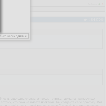
Рейтинг:
0
/
0
#40137069
 И есть еще одна очевидная вещь - учиться дома на примерчиках
потому, что пока не имеете практики. Так создайте себе практику. Вот
нутри одной главы, одной группы счетов (4 знака). А после перепишите