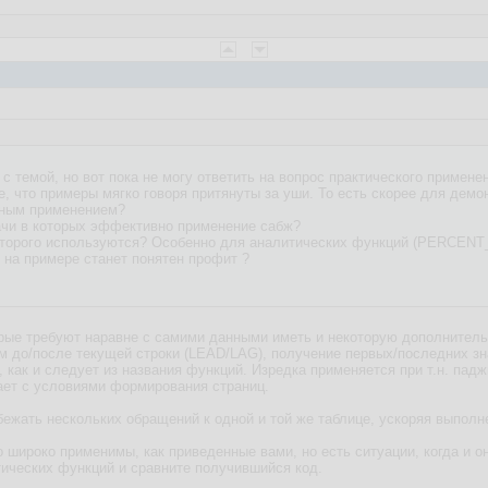
с темой, но вот пока не могу ответить на вопрос практического примене
 что примеры мягко говоря притянуты за уши. То есть скорее для демон
нным применением?
ачи в которых эффективно применение сабж?
х которого используются? Особенно для аналитических функций (PER
е на примере станет понятен профит ?
торые требуют наравне с самими данными иметь и некоторую дополните
ам до/после текущей строки (LEAD/LAG), получение первых/последних 
, как и следует из названия функций. Изредка применяется при т.н. па
ает с условиями формирования страниц.
бежать нескольких обращений к одной и той же таблице, ускоряя выполн
о широко применимы, как приведенные вами, но есть ситуации, когда и о
тических функций и сравните получившийся код.