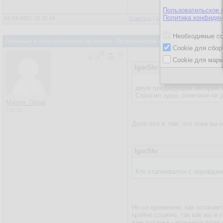
Пользовательское 
Политика конфиден
02.03.2022, 12:32:18
Ответить
|
Цитировать
|
Написать
Необходимые co
Оконные и аналитические функции. Практическое применение
Cookie для сбор
Cookie для марк
IgorShr
двум предыдущим авторам и 
Спросил одно, ответили на д
Master_Detail
Гость
Дело все в том, что пока вы 
IgorShr
Кто сталкивался с оправда
Но со временем, как осознае
крайне сложно, так как вы и 
вам задачка - возьмите план 