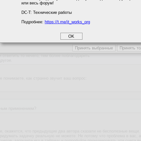
или весь форум!
соглашение
циальности
DC-T: Технические работы
Подробнее:
https://t.me/it_works_org
okie
а статистики
етинга и рекламы
ответить то нечего, тем более поблагодарить
ругое.
не понимаете, как странно звучит ваш вопрос:
нным применением?
те, окажется, что предыдущие два автора сказали не бесполезные вещи.
придумать задачку реальную не можете. Не потому что проблема в вас, а 
счетов, загрузите его в таблицу и попробуйте пронумеровать эти счета в