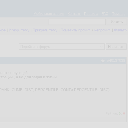
Мобильная версия
Контакт
Правила
FAQ
Помощь
нное
|
Игнор. тему
|
Прикреп. тему
|
Пометить прочит.
/
непрочит.
|
Фильтр
#40137038
ия этих функций.
трации , а не для задач в жизни.
ENT_RANK, CUME_DIST, PERCENTILE_CONTи PERCENTILE_DISC);
Рейтинг:
0
/
0