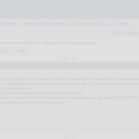
Избранное
Форумы
|
Пользователи
|
Статистика
|
Мод. лог
|
Поиск
Доб. в избра
литические функции. Практическое применение
все
темой, но вот пока не могу ответить на вопрос практического применен
что примеры мягко говоря притянуты за уши. То есть скорее для демонс
ным применением?
чи в которых эффективно применение сабж?
 которого используются? Особенно для аналитических функций (PERC
на примере станет понятен профит ?