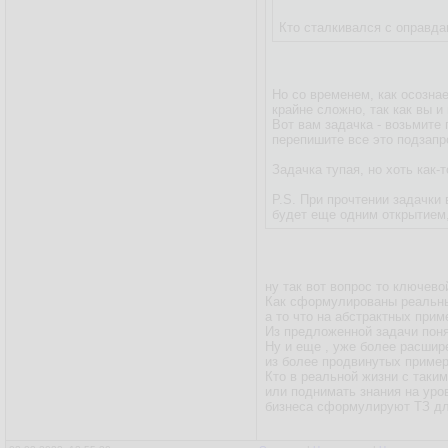
Кто сталкивался с оправд
Но со временем, как осозна
крайне сложно, так как вы и
Вот вам задачка - возьмите 
перепишите все это подзапр
Задачка тупая, но хоть как-
P.S. При прочтении задачки
будет еще одним открытием
ну так вот вопрос то ключево
Как сформулированы реальны
а то что на абстрактных прим
Из предложенной задачи понят
Ну и еще , уже более расшир
из более продвинутых приме
Кто в реальной жизни с таки
или поднимать знания на уро
бизнеса сформулируют ТЗ дл