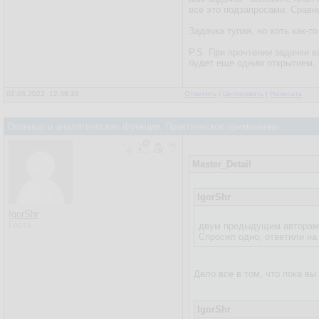
все это подзапросами. Сравни
Задачка тупая, но хоть как-т
P.S. При прочтении задачки 
будет еще одним открытием, 
02.03.2022, 12:39:36
Ответить
|
Цитировать
|
Написать
Оконные и аналитические функции. Практическое применение
Master_Detail
IgorShr
IgorShr
Гость
двум предыдущим авторам и
Спросил одно, ответили на
Дело все в том, что пока вы
IgorShr