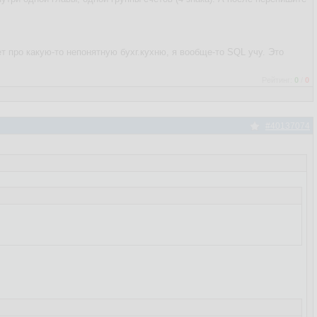
т про какую-то непонятную бухг.кухню, я вообще-то SQL учу. Это
Рейтинг:
0
/
0
#40137074