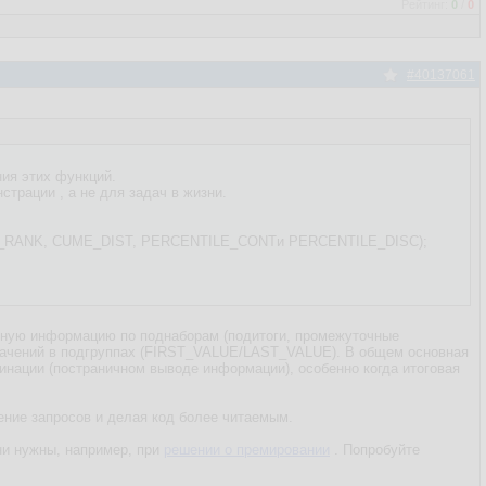
Рейтинг:
0
/
0
#40137061
ния этих функций.
страции , а не для задач в жизни.
CENT_RANK, CUME_DIST, PERCENTILE_CONTи PERCENTILE_DISC);
льную информацию по поднаборам (подитоги, промежуточные
значений в подгруппах (FIRST_VALUE/LAST_VALUE). В общем основная
джинации (постраничном выводе информации), особенно когда итоговая
ение запросов и делая код более читаемым.
ни нужны, например, при
решении о премировании
. Попробуйте