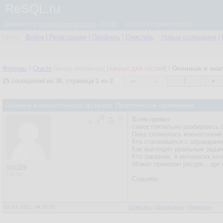
ReSQL.ru
powered by
simpleCommunicator
- 2.0.61 © 2026 Programmizd 02
Гость
Войти
|
Регистрация
|
Профиль
|
Очистить
Новые сообщения
|
Форумы
/
Oracle
[игнор отключен]
[закрыт для гостей]
/
Оконные и ана
25
сообщений из
38
, страница
1
из
2
1
Оконные и аналитические функции. Практическое применение
Всем привет
самостоятельно разбираюсь с 
Пока сложилось впечатление, 
Кто сталкивался с оправдан
Как выглядят реальные зада
Кто заказчик, в интересах
Может прикопан ресурс , где 
IgorShr
Гость
Спасибо.
02.03.2022, 09:22:22
Ответить
|
Цитировать
|
Написать