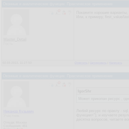
Оконные и аналитические функции. Практическое применение
Покажите хорошие варианты, к
Или, к примеру, first_value/la
Master_Detail
Гость
02.03.2022, 11:27:53
Ответить
|
Цитировать
|
Написать
Оконные и аналитические функции. Практическое применение
IgorShr
Может прикопан ресурс , гд
Любой ресурс по ораклу - sql
Никанор Кузьмич
функции>"), и изучаете резул
Участник
десятка вопросов, читаете во
Откуда: Москва
Сообщения:
451