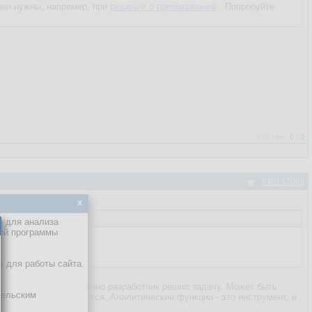
 они нужны, например, при
решении о премировании
. Попробуйте
Рейтинг:
0
/
0
#40137068
x
е для анализа
кой программы
х для работы сайта.
о безразлично, как именно разработчик решил задачу. Может быть
тельским
сход мало кому нравится. Аналитические функции - это инструмент, и