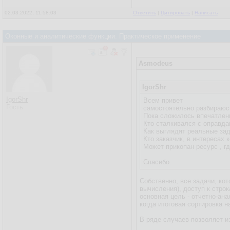
02.03.2022, 11:58:03
Ответить
|
Цитировать
|
Написать
Оконные и аналитические функции. Практическое применение
Asmodeus
IgorShr
IgorShr
Всем привет
Гость
самостоятельно разбираюсь
Пока сложилось впечатлени
Кто сталкивался с оправд
Как выглядят реальные за
Кто заказчик, в интерес
Может прикопан ресурс , г
Спасибо.
Собственно, все задачи, к
вычисления), доступ к стр
основная цель - отчетно-ан
когда итоговая сортировка 
В ряде случаев позволяет и