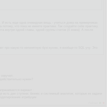
. И есть еще одна очевидная вещь - учиться дома на примерчиках
 потому, что пока не имеете практики. Так создайте себе практику.
ета внутри одной главы, одной группы счетов (4 знака). А после
ет про какую-то непонятную бухг.кухню, я вообще-то SQL учу. Это
 озвучил.
т действительно нужен?
апрашивается вариант :
 есть две ступени: бизнес и системный аналитик, которые из задачи
Моделирование атрибуции
Рейтинг:
0
/
0