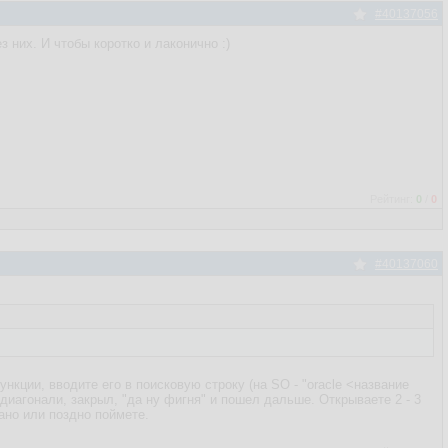
#40137056
з них. И чтобы коротко и лаконично :)
Рейтинг:
0
/
0
#40137060
нкции, вводите его в поисковую строку (на SO - "oracle <название
о диагонали, закрыл, "да ну фигня" и пошел дальше. Открываете 2 - 3
Рано или поздно поймете.