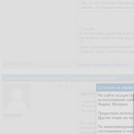
Да, не все функции одинако
решить эти задачи без анал
Спасибо
Я не отрицаю удобства и опт
Но пробую найти кто же зака
PS
двум предыдущим авторам и о
Спросил одно, ответили на др
02.03.2022, 12:22:26
Ответить
|
Цитировать
|
Написать
Оконные и аналитические функции. Практическое применение
Согласие на обрабо
IgorShr
На сайте осуществл
использования сай
Спасибо
Яндекс.Метрика.
Я не отрицаю удобства и о
Но пробую найти кто же зак
Продолжая использо
Asmodeus
Другие опции вы м
Гость
Вот именно в такой постановк
По нижеприведенны
интересно администраторам, т
соглашением и пол
пользоваться (или не пользов