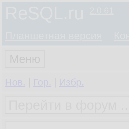
ReSQL.ru
2.0.61
Планшетная версия
Ко
Меню
Нов.
|
Гор.
|
Избр.