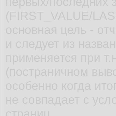
первых/последних з
(FIRST_VALUE/LAS
основная цель - от
и следует из назва
применяется при т.
(постраничном выв
особенно когда ито
не совпадает с ус
страниц.