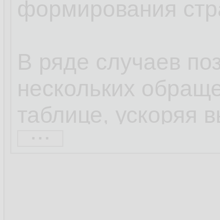
формирования стр
В ряде случаев по
нескольких обраще
таблице, ускоряя 
...
делая код более ч
Да, не все функци