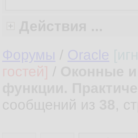
Действия ...
Форумы
/
Oracle
[иг
гостей]
/
Оконные и
функции. Практич
сообщений из
38
, с