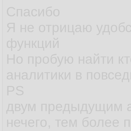
применимы, как пр
Спасибо
ситуации, когда и 
Я не отрицаю удоб
при
решении о пр
функций
решить эти задачи
Но пробую найти кт
функций и сравнит
аналитики в повсе
PS
двум предыдущим а
нечего, тем более 