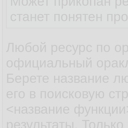
Может прикопан ре
станет понятен пр
Любой ресурс по ора
официальный оракл
Берете название л
его в поисковую стр
<название функции>
результаты. Только 