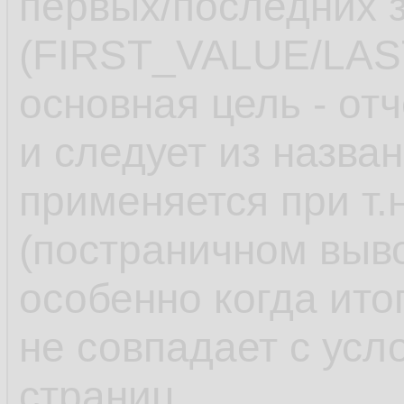
первых/последних з
(FIRST_VALUE/LAS
основная цель - от
и следует из назва
применяется при т.
(постраничном выв
особенно когда ито
не совпадает с ус
страниц.