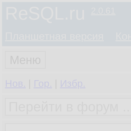
ReSQL.ru
2.0.61
Планшетная версия
Ко
Меню
Нов.
|
Гор.
|
Избр.