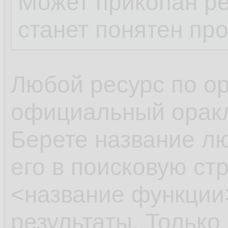
Может прикопан ре
станет понятен пр
Любой ресурс по ора
официальный оракл
Берете название л
его в поисковую стр
<название функции>
результаты. Только 