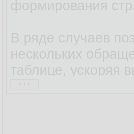
формирования стр
В ряде случаев по
нескольких обраще
таблице, ускоряя 
...
делая код более ч
Да, не все функци