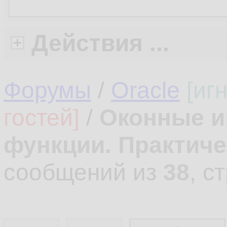
Действия ...
Форумы
/
Oracle
[иг
гостей]
/
Оконные и
функции. Практич
сообщений из
38
, с