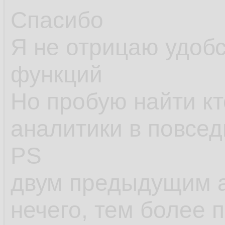
применимы, как пр
Спасибо
ситуации, когда и 
Я не отрицаю удоб
при
решении о пр
функций
решить эти задачи
Но пробую найти кт
функций и сравнит
аналитики в повсе
PS
двум предыдущим а
нечего, тем более 