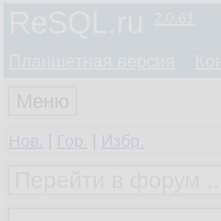
ReSQL.ru
2.0.61
Планшетная версия
Ко
Меню
Нов.
|
Гор.
|
Избр.