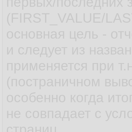
первых/последних з
(FIRST_VALUE/LAS
основная цель - от
и следует из назва
применяется при т.
(постраничном выв
особенно когда ито
не совпадает с ус
страниц.