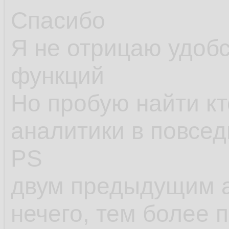
применимы, как пр
Спасибо
ситуации, когда и 
Я не отрицаю удоб
при
решении о пр
функций
решить эти задачи
Но пробую найти кт
функций и сравнит
аналитики в повсе
PS
двум предыдущим а
нечего, тем более 