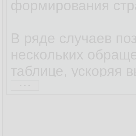
формирования стр
В ряде случаев по
нескольких обраще
таблице, ускоряя 
...
делая код более ч
Да, не все функци