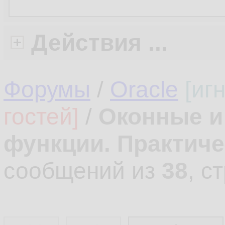
Действия ...
Форумы
/
Oracle
[иг
гостей]
/
Оконные и
функции. Практич
сообщений из
38
, с