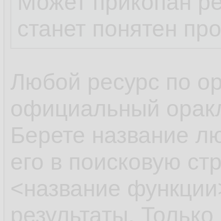
Может прикопан ре
станет понятен пр
Любой ресурс по ора
официальный оракл
Берете название л
его в поисковую стр
<название функции>
результаты. Только 