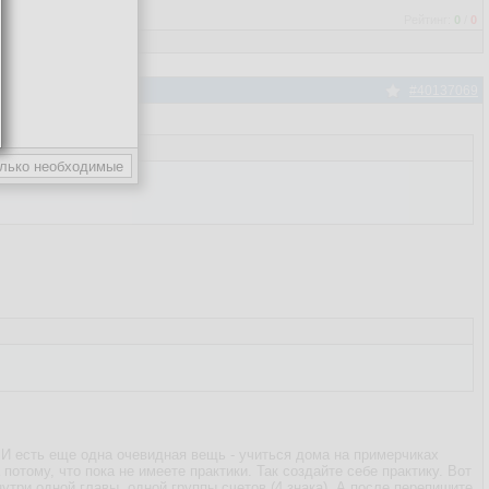
Рейтинг:
0
/
0
#40137069
 И есть еще одна очевидная вещь - учиться дома на примерчиках
потому, что пока не имеете практики. Так создайте себе практику. Вот
нутри одной главы, одной группы счетов (4 знака). А после перепишите