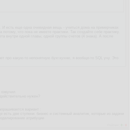
. И есть еще одна очевидная вещь - учиться дома на примерчиках
 потому, что пока не имеете практики. Так создайте себе практику.
ета внутри одной главы, одной группы счетов (4 знака). А после
ет про какую-то непонятную бухг.кухню, я вообще-то SQL учу. Это
 озвучил.
т действительно нужен?
апрашивается вариант :
 есть две ступени: бизнес и системный аналитик, которые из задачи
Моделирование атрибуции
Рейтинг:
0
/
0