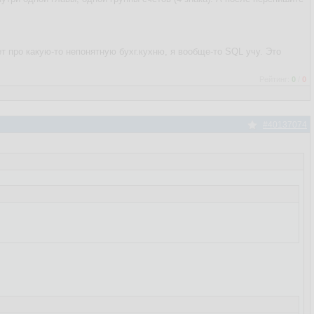
т про какую-то непонятную бухг.кухню, я вообще-то SQL учу. Это
Рейтинг:
0
/
0
#40137074