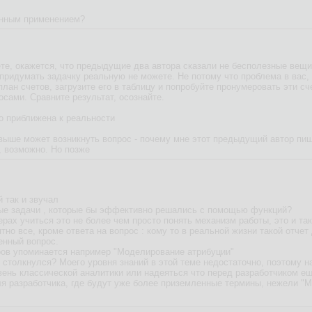
анным применением?
ете, окажется, что предыдущие два автора сказали не бесполезные вещи
 придумать задачку реальную не можете. Не потому что проблема в вас, а
план счетов, загрузите его в таблицу и попробуйте пронумеровать эти сч
осами. Сравните результат, осознайте.
то приближена к реальности
 выше может возникнуть вопрос - почему мне этот предыдущий автор пиш
, возможно. Но позже
й так и звучал
е задачи , которые бы эффективно решались с помощью функций?
ерах учиться это не более чем просто понять механизм работы, это и так
но все, кроме ответа на вопрос : кому то в реальной жизни такой отче
енный вопрос.
ров упоминается например "Моделирование атрибуции"
м столкнулся? Моего уровня знаний в этой теме недостаточно, поэтому н
вень классической аналитики или надеяться что перед разработчиком еще
я разработчика, где будут уже более приземленные термины, нежели "