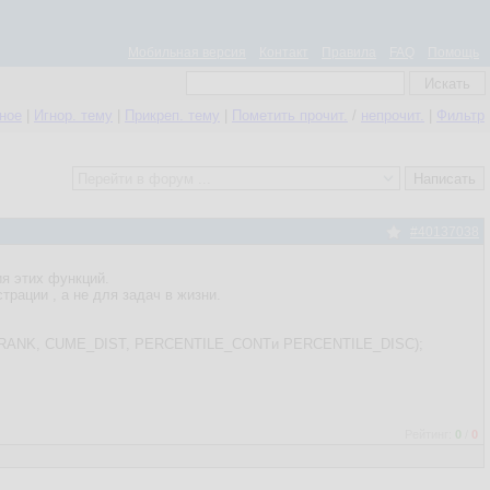
Мобильная версия
Контакт
Правила
FAQ
Помощь
нное
|
Игнор. тему
|
Прикреп. тему
|
Пометить прочит.
/
непрочит.
|
Фильтр
#40137038
ия этих функций.
трации , а не для задач в жизни.
ENT_RANK, CUME_DIST, PERCENTILE_CONTи PERCENTILE_DISC);
Рейтинг:
0
/
0