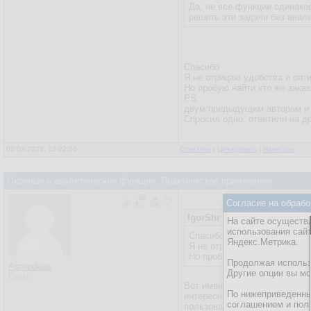
Да, не все функции одинако
решить эти задачи без анал
Спасибо
Я не отрицаю удобства и опт
Но пробую найти кто же зака
PS
двум предыдущим авторам и о
Спросил одно, ответили на др
02.03.2022, 12:22:26
Ответить
|
Цитировать
|
Написать
Оконные и аналитические функции. Практическое применение
Согласие на обрабо
IgorShr
На сайте осуществл
использования сай
Спасибо
Яндекс.Метрика.
Я не отрицаю удобства и о
Но пробую найти кто же зак
Продолжая использо
Asmodeus
Другие опции вы м
Гость
Вот именно в такой постановк
По нижеприведенны
интересно администраторам, т
соглашением и пол
пользоваться (или не пользов