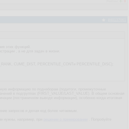
Рейтинг:
0
/
0
#40137061
ния этих функций.
страции , а не для задач в жизни.
CENT_RANK, CUME_DIST, PERCENTILE_CONTи PERCENTILE_DISC);
льную информацию по поднаборам (подитоги, промежуточные
значений в подгруппах (FIRST_VALUE/LAST_VALUE). В общем основная
джинации (постраничном выводе информации), особенно когда итоговая
ение запросов и делая код более читаемым.
ни нужны, например, при
решении о премировании
. Попробуйте