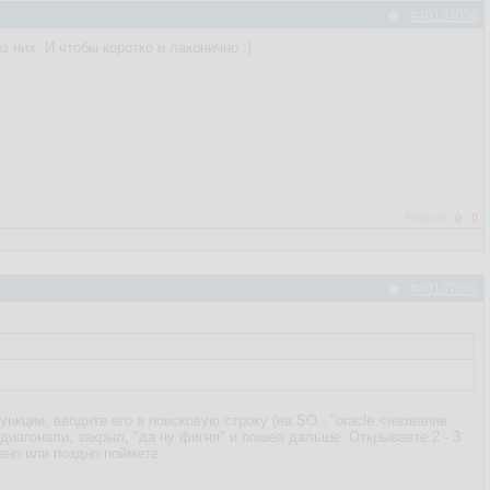
#40137056
з них. И чтобы коротко и лаконично :)
Рейтинг:
0
/
0
#40137060
нкции, вводите его в поисковую строку (на SO - "oracle <название
о диагонали, закрыл, "да ну фигня" и пошел дальше. Открываете 2 - 3
Рано или поздно поймете.