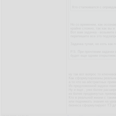
Кто сталкивался с оправд
Но со временем, как осозна
крайне сложно, так как вы и
Вот вам задачка - возьмите 
перепишите все это подзапр
Задачка тупая, но хоть как-
P.S. При прочтении задачки
будет еще одним открытием
ну так вот вопрос то ключево
Как сформулированы реальны
а то что на абстрактных прим
Из предложенной задачи понят
Ну и еще , уже более расшир
из более продвинутых приме
Кто в реальной жизни с таки
или поднимать знания на уро
бизнеса сформулируют ТЗ дл