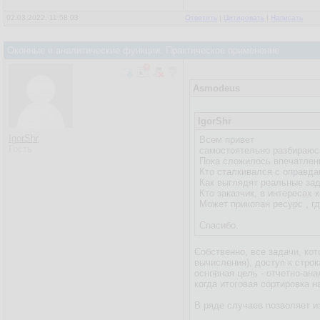
02.03.2022, 11:58:03
Ответить
|
Цитировать
|
Написать
Оконные и аналитические функции. Практическое применение
Asmodeus
IgorShr
IgorShr
Всем привет
Гость
самостоятельно разбираюсь
Пока сложилось впечатлени
Кто сталкивался с оправд
Как выглядят реальные за
Кто заказчик, в интерес
Может прикопан ресурс , г
Спасибо.
Собственно, все задачи, к
вычисления), доступ к стр
основная цель - отчетно-ан
когда итоговая сортировка 
В ряде случаев позволяет и