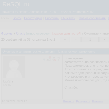
ReSQL.ru
powered by
simpleCommunicator
- 2.0.61 © 2026 Programmizd 02
Гость
Войти
|
Регистрация
|
Профиль
|
Очистить
Новые сообщения
|
Форумы
/
Oracle
[игнор отключен]
[закрыт для гостей]
/
Оконные и ана
25
сообщений из
38
, страница
1
из
2
1
Оконные и аналитические функции. Практическое применение
Всем привет
самостоятельно разбираюсь с 
Пока сложилось впечатление, 
Кто сталкивался с оправдан
Как выглядят реальные зада
Кто заказчик, в интересах
Может прикопан ресурс , где 
IgorShr
Гость
Спасибо.
02.03.2022, 09:22:22
Ответить
|
Цитировать
|
Написать