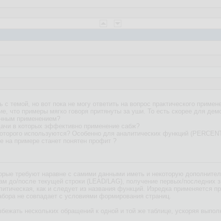
 с темой, но вот пока не могу ответить на вопрос практического примен
е, что примеры мягко говоря притянуты за уши. То есть скорее для демо
анным применением?
дачи в которых эффективно применение сабж?
ах которого используются? Особенно для аналитических функций (PE
де на примере станет понятен профит ?
оторые требуют наравне с самими данными иметь и некоторую дополнит
окам до/после текущей строки (LEAD/LAG), получение первых/последних
алитическая, как и следует из названия функций. Изредка применяется п
набора не совпадает с условиями формирования страниц.
збежать нескольких обращений к одной и той же таблице, ускоряя выпол