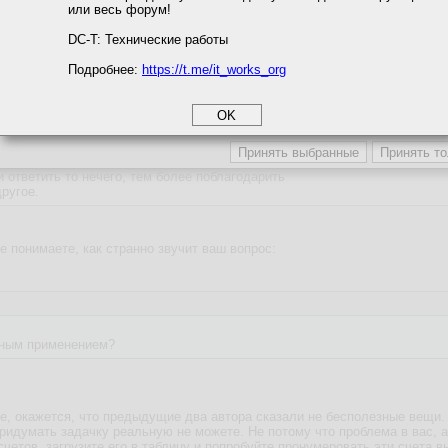
или весь форум!
соглашение
циальности
DC-T: Технические работы
Подробнее:
https://t.me/it_works_org
okie
а статистики
етинга и рекламы
ответить то нечего, тем более поблагодарить
ругое.
не понимаете, как странно звучит ваш вопрос:
нным применением?
те, окажется, что предыдущие два автора сказали не бесполезные вещи.
придумать задачку реальную не можете. Не потому что проблема в вас, а 
счетов, загрузите его в таблицу и попробуйте пронумеровать эти счета в