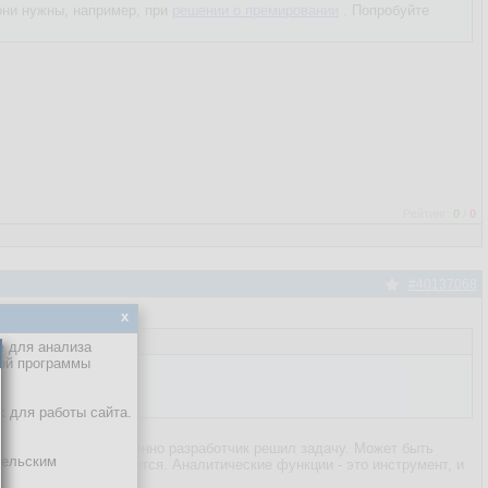
 они нужны, например, при
решении о премировании
. Попробуйте
Рейтинг:
0
/
0
#40137068
x
е для анализа
кой программы
х для работы сайта.
о безразлично, как именно разработчик решил задачу. Может быть
тельским
сход мало кому нравится. Аналитические функции - это инструмент, и