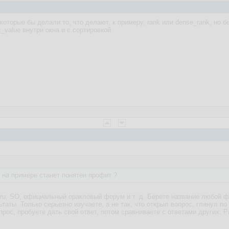
оторые бы делали то, что делают, к примеру, rank или dense_rank, но бе
st_value внутри окна и с сортировкой
е на примере станет понятен профит ?
.ru, SO, официальный оракловый форум и т. д. Берете название любой фу
ьтаты. Только серьезно изучаете, а не так, что открыл вопрос, глянул п
прос, пробуете дать свой ответ, потом сравниваете с ответами других. 