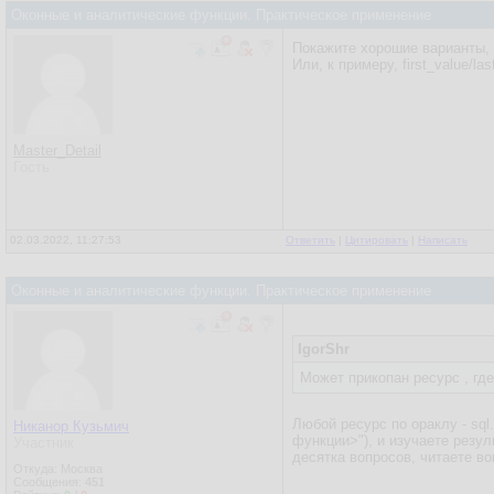
Оконные и аналитические функции. Практическое применение
Покажите хорошие варианты, к
Или, к примеру, first_value/la
Master_Detail
Гость
02.03.2022, 11:27:53
Ответить
|
Цитировать
|
Написать
Оконные и аналитические функции. Практическое применение
IgorShr
Может прикопан ресурс , гд
Любой ресурс по ораклу - sql
Никанор Кузьмич
функции>"), и изучаете резул
Участник
десятка вопросов, читаете во
Откуда: Москва
Сообщения:
451