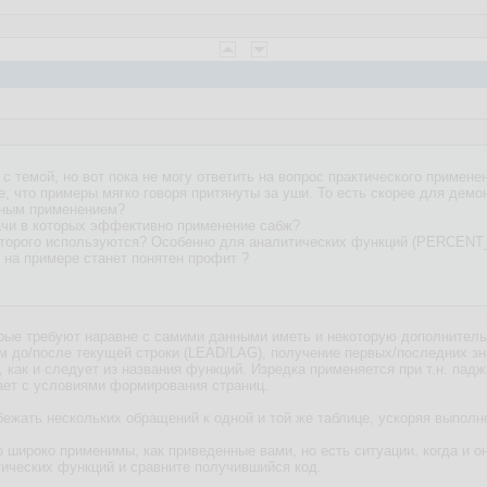
с темой, но вот пока не могу ответить на вопрос практического примене
 что примеры мягко говоря притянуты за уши. То есть скорее для демон
нным применением?
ачи в которых эффективно применение сабж?
х которого используются? Особенно для аналитических функций (PER
е на примере станет понятен профит ?
торые требуют наравне с самими данными иметь и некоторую дополните
ам до/после текущей строки (LEAD/LAG), получение первых/последних 
, как и следует из названия функций. Изредка применяется при т.н. па
ает с условиями формирования страниц.
бежать нескольких обращений к одной и той же таблице, ускоряя выполн
о широко применимы, как приведенные вами, но есть ситуации, когда и о
тических функций и сравните получившийся код.