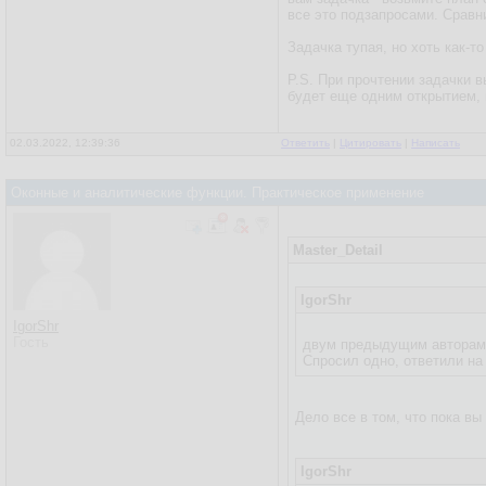
все это подзапросами. Сравни
Задачка тупая, но хоть как-т
P.S. При прочтении задачки 
будет еще одним открытием, 
02.03.2022, 12:39:36
Ответить
|
Цитировать
|
Написать
Оконные и аналитические функции. Практическое применение
Master_Detail
IgorShr
IgorShr
Гость
двум предыдущим авторам и
Спросил одно, ответили на
Дело все в том, что пока вы
IgorShr