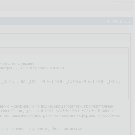
Рейтинг:
0
/
0
#40137067
ения этих функций.
нстрации , а не для задач в жизни.
RCENT_RANK, CUME_DIST, PERCENTILE_CONTи PERCENTILE_DISC);
ельную информацию по поднаборам (подитоги, промежуточные
 значений в подгруппах (FIRST_VALUE/LAST_VALUE). В общем
ри т.н. паджинации (постраничном выводе информации), особенно
нение запросов и делая код более читаемым.