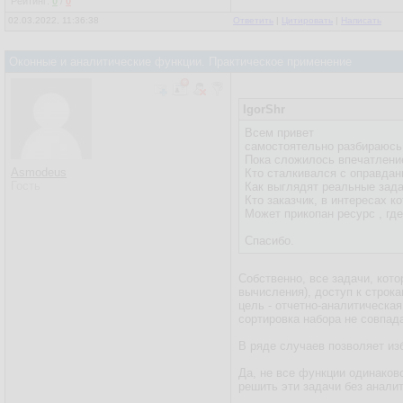
Рейтинг:
0
/
0
02.03.2022, 11:36:38
Ответить
|
Цитировать
|
Написать
Оконные и аналитические функции. Практическое применение
IgorShr
Всем привет
самостоятельно разбираюсь 
Пока сложилось впечатление,
Asmodeus
Кто сталкивался с оправда
Гость
Как выглядят реальные зад
Кто заказчик, в интереса
Может прикопан ресурс , гд
Спасибо.
Собственно, все задачи, ко
вычисления), доступ к строк
цель - отчетно-аналитическая
сортировка набора не совпад
В ряде случаев позволяет из
Да, не все функции одинаков
решить эти задачи без анали