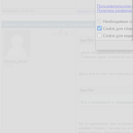
Пользовательское 
Политика конфиден
02.03.2022, 12:32:18
Ответить
|
Цитировать
|
Написать
Необходимые co
Оконные и аналитические функции. Практическое применение
Cookie для сбор
Cookie для марк
IgorShr
двум предыдущим авторам и 
Спросил одно, ответили на д
Master_Detail
Гость
Дело все в том, что пока вы 
IgorShr
Кто сталкивался с оправда
Но со временем, как осознае
крайне сложно, так как вы и 
вам задачка - возьмите план 