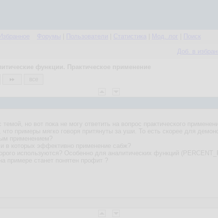
Избранное
Форумы
|
Пользователи
|
Статистика
|
Мод. лог
|
Поиск
Доб. в избра
литические функции. Практическое применение
все
темой, но вот пока не могу ответить на вопрос практического применен
что примеры мягко говоря притянуты за уши. То есть скорее для демонс
ным применением?
чи в которых эффективно применение сабж?
 которого используются? Особенно для аналитических функций (PERC
на примере станет понятен профит ?