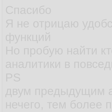
применимы, как пр
Спасибо
ситуации, когда и 
Я не отрицаю удоб
при
решении о пр
функций
решить эти задачи
Но пробую найти кт
функций и сравнит
аналитики в повсе
PS
двум предыдущим а
нечего, тем более 