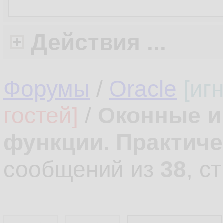
Действия ...
Форумы
/
Oracle
[иг
гостей]
/
Оконные и
функции. Практич
сообщений из
38
, с