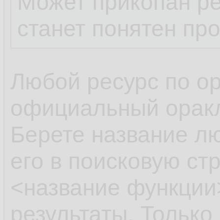
Может прикопан ре
станет понятен пр
Любой ресурс по ора
официальный оракл
Берете название л
его в поисковую стр
<название функции>
результаты. Только 