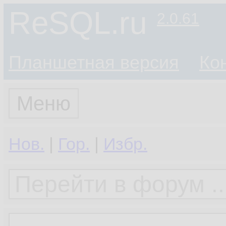
ReSQL.ru
2.0.61
Планшетная версия
Ко
Меню
Нов.
|
Гор.
|
Избр.