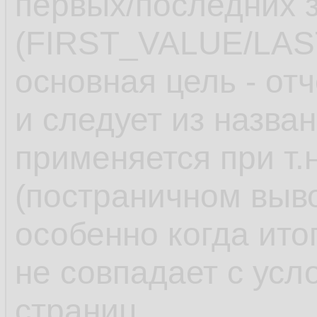
первых/последних з
(FIRST_VALUE/LAS
основная цель - от
и следует из назва
применяется при т.
(постраничном выв
особенно когда ито
не совпадает с ус
страниц.