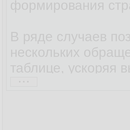
формирования стр
В ряде случаев по
нескольких обраще
таблице, ускоряя 
...
делая код более ч
Да, не все функци