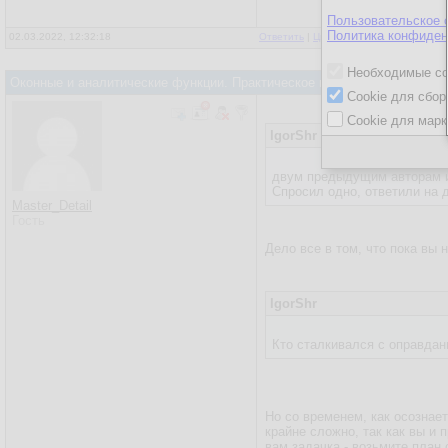
Пользовательское 
Политика конфиден
02.03.2022, 12:32:18
Ответить
|
Цитировать
|
Написать
Необходимые co
Оконные и аналитические функции. Практическое применение
Cookie для сбор
Cookie для марк
IgorShr
двум предыдущим авторам и 
Спросил одно, ответили на д
Master_Detail
Гость
Дело все в том, что пока вы 
IgorShr
Кто сталкивался с оправда
Но со временем, как осознае
крайне сложно, так как вы и 
вам задачка - возьмите план 