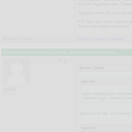
все это подзапросами. Сравни
Задачка тупая, но хоть как-т
P.S. При прочтении задачки 
будет еще одним открытием, 
02.03.2022, 12:39:36
Ответить
|
Цитировать
|
Написать
Оконные и аналитические функции. Практическое применение
Master_Detail
IgorShr
IgorShr
Гость
двум предыдущим авторам и
Спросил одно, ответили на
Дело все в том, что пока вы
IgorShr