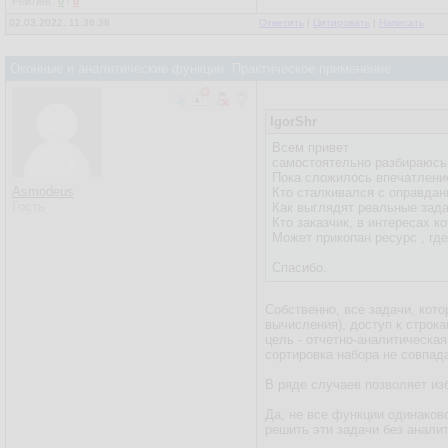
Рейтинг:
0
/
0
02.03.2022, 11:36:38
Ответить
|
Цитировать
|
Написать
Оконные и аналитические функции. Практическое применение
IgorShr
Всем привет
самостоятельно разбираюсь 
Пока сложилось впечатление,
Asmodeus
Кто сталкивался с оправда
Гость
Как выглядят реальные зад
Кто заказчик, в интереса
Может прикопан ресурс , гд
Спасибо.
Собственно, все задачи, ко
вычисления), доступ к строк
цель - отчетно-аналитическая
сортировка набора не совпад
В ряде случаев позволяет из
Да, не все функции одинаков
решить эти задачи без анали