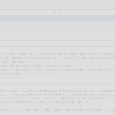
 с темой, но вот пока не могу ответить на вопрос практического примен
е, что примеры мягко говоря притянуты за уши. То есть скорее для демо
анным применением?
дачи в которых эффективно применение сабж?
ах которого используются? Особенно для аналитических функций (PE
де на примере станет понятен профит ?
оторые требуют наравне с самими данными иметь и некоторую дополнит
окам до/после текущей строки (LEAD/LAG), получение первых/последних
алитическая, как и следует из названия функций. Изредка применяется п
набора не совпадает с условиями формирования страниц.
збежать нескольких обращений к одной и той же таблице, ускоряя выпол