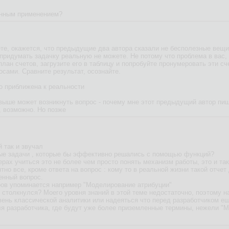
анным применением?
ете, окажется, что предыдущие два автора сказали не бесполезные вещи
 придумать задачку реальную не можете. Не потому что проблема в вас, а
план счетов, загрузите его в таблицу и попробуйте пронумеровать эти сч
осами. Сравните результат, осознайте.
то приближена к реальности
 выше может возникнуть вопрос - почему мне этот предыдущий автор пиш
, возможно. Но позже
й так и звучал
е задачи , которые бы эффективно решались с помощью функций?
ерах учиться это не более чем просто понять механизм работы, это и так
но все, кроме ответа на вопрос : кому то в реальной жизни такой отче
енный вопрос.
ров упоминается например "Моделирование атрибуции"
м столкнулся? Моего уровня знаний в этой теме недостаточно, поэтому н
вень классической аналитики или надеяться что перед разработчиком еще
я разработчика, где будут уже более приземленные термины, нежели "