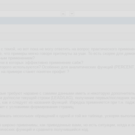
с темой, но вот пока не могу ответить на вопрос практического примене
 что примеры мягко говоря притянуты за уши. То есть скорее для демон
нным применением?
ачи в которых эффективно применение сабж?
х которого используются? Особенно для аналитических функций (PER
е на примере станет понятен профит ?
торые требуют наравне с самими данными иметь и некоторую дополните
ам до/после текущей строки (LEAD/LAG), получение первых/последних 
, как и следует из названия функций. Изредка применяется при т.н. па
ает с условиями формирования страниц.
бежать нескольких обращений к одной и той же таблице, ускоряя выполн
о широко применимы, как приведенные вами, но есть ситуации, когда и о
тических функций и сравните получившийся код.