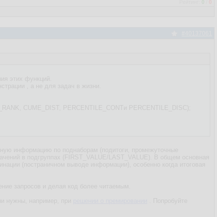
Рейтинг:
0
/
0
#40137061
ния этих функций.
страции , а не для задач в жизни.
CENT_RANK, CUME_DIST, PERCENTILE_CONTи PERCENTILE_DISC);
льную информацию по поднаборам (подитоги, промежуточные
значений в подгруппах (FIRST_VALUE/LAST_VALUE). В общем основная
джинации (постраничном выводе информации), особенно когда итоговая
ение запросов и делая код более читаемым.
ни нужны, например, при
решении о премировании
. Попробуйте