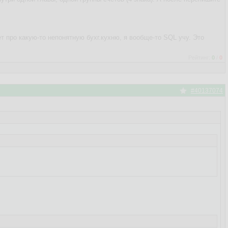
т про какую-то непонятную бухг.кухню, я вообще-то SQL учу. Это
Рейтинг:
0
/
0
#40137074