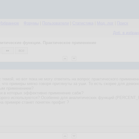
Избранное
Форумы
|
Пользователи
|
Статистика
|
Мод. лог
|
Поиск
Доб. в избра
литические функции. Практическое применение
все
темой, но вот пока не могу ответить на вопрос практического применен
что примеры мягко говоря притянуты за уши. То есть скорее для демонс
ным применением?
чи в которых эффективно применение сабж?
 которого используются? Особенно для аналитических функций (PERC
на примере станет понятен профит ?