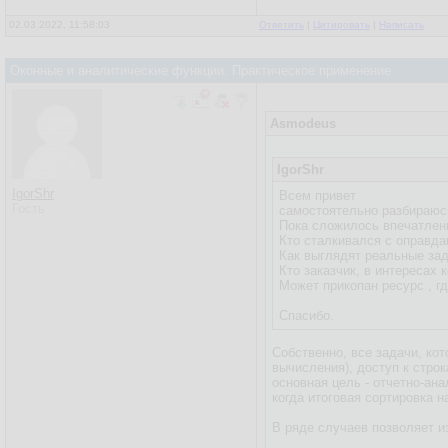
02.03.2022, 11:58:03
Ответить
|
Цитировать
|
Написать
Оконные и аналитические функции. Практическое применение
Asmodeus
IgorShr
IgorShr
Всем привет
Гость
самостоятельно разбираюсь
Пока сложилось впечатлени
Кто сталкивался с оправд
Как выглядят реальные за
Кто заказчик, в интерес
Может прикопан ресурс , г
Спасибо.
Собственно, все задачи, к
вычисления), доступ к стр
основная цель - отчетно-ан
когда итоговая сортировка 
В ряде случаев позволяет и