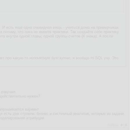
. И есть еще одна очевидная вещь - учиться дома на примерчиках
 потому, что пока не имеете практики. Так создайте себе практику.
ета внутри одной главы, одной группы счетов (4 знака). А после
ет про какую-то непонятную бухг.кухню, я вообще-то SQL учу. Это
 озвучил.
т действительно нужен?
апрашивается вариант :
 есть две ступени: бизнес и системный аналитик, которые из задачи
Моделирование атрибуции
Рейтинг:
0
/
0