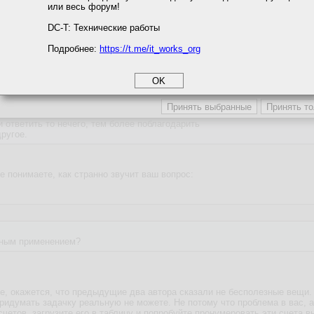
или весь форум!
соглашение
циальности
DC-T: Технические работы
Подробнее:
https://t.me/it_works_org
okie
а статистики
етинга и рекламы
ответить то нечего, тем более поблагодарить
ругое.
не понимаете, как странно звучит ваш вопрос:
нным применением?
те, окажется, что предыдущие два автора сказали не бесполезные вещи.
придумать задачку реальную не можете. Не потому что проблема в вас, а 
счетов, загрузите его в таблицу и попробуйте пронумеровать эти счета в