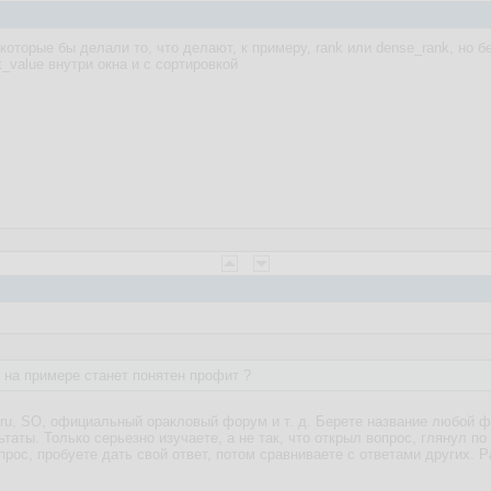
оторые бы делали то, что делают, к примеру, rank или dense_rank, но бе
st_value внутри окна и с сортировкой
е на примере станет понятен профит ?
.ru, SO, официальный оракловый форум и т. д. Берете название любой фу
ьтаты. Только серьезно изучаете, а не так, что открыл вопрос, глянул п
прос, пробуете дать свой ответ, потом сравниваете с ответами других. 