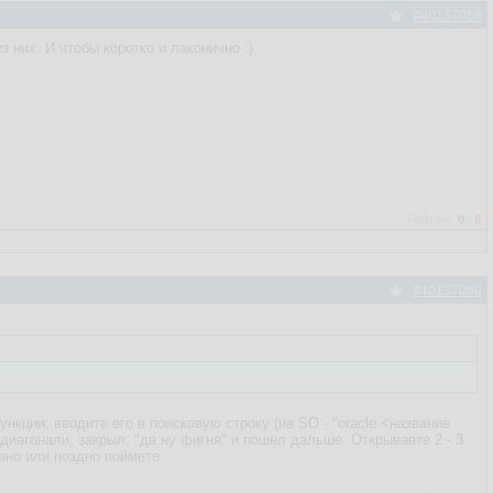
#40137056
з них. И чтобы коротко и лаконично :)
Рейтинг:
0
/
0
#40137060
нкции, вводите его в поисковую строку (на SO - "oracle <название
о диагонали, закрыл, "да ну фигня" и пошел дальше. Открываете 2 - 3
Рано или поздно поймете.