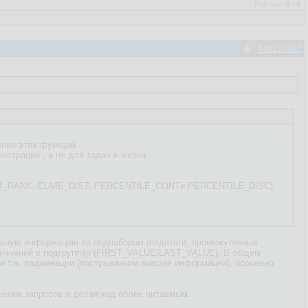
Рейтинг:
0
/
0
#40137067
ения этих функций.
нстрации , а не для задач в жизни.
RCENT_RANK, CUME_DIST, PERCENTILE_CONTи PERCENTILE_DISC);
ельную информацию по поднаборам (подитоги, промежуточные
 значений в подгруппах (FIRST_VALUE/LAST_VALUE). В общем
ри т.н. паджинации (постраничном выводе информации), особенно
нение запросов и делая код более читаемым.