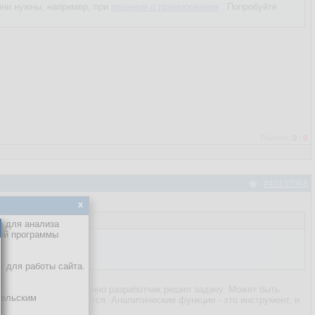
 они нужны, например, при
решении о премировании
. Попробуйте
Рейтинг:
0
/
0
#40137068
x
е для анализа
кой программы
х для работы сайта.
о безразлично, как именно разработчик решил задачу. Может быть
тельским
сход мало кому нравится. Аналитические функции - это инструмент, и