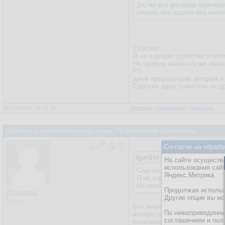
Да, не все функции одинако
решить эти задачи без анал
Спасибо
Я не отрицаю удобства и опт
Но пробую найти кто же зака
PS
двум предыдущим авторам и о
Спросил одно, ответили на др
02.03.2022, 12:22:26
Ответить
|
Цитировать
|
Написать
Оконные и аналитические функции. Практическое применение
Согласие на обрабо
IgorShr
На сайте осуществл
использования сай
Спасибо
Яндекс.Метрика.
Я не отрицаю удобства и о
Но пробую найти кто же зак
Продолжая использо
Asmodeus
Другие опции вы м
Гость
Вот именно в такой постановк
По нижеприведенны
интересно администраторам, т
соглашением и пол
пользоваться (или не пользов