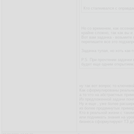
Кто сталкивался с оправд
Но со временем, как осозна
крайне сложно, так как вы и
Вот вам задачка - возьмите 
перепишите все это подзапр
Задачка тупая, но хоть как-
P.S. При прочтении задачки
будет еще одним открытием
ну так вот вопрос то ключево
Как сформулированы реальны
а то что на абстрактных прим
Из предложенной задачи понят
Ну и еще , уже более расшир
из более продвинутых приме
Кто в реальной жизни с таки
или поднимать знания на уро
бизнеса сформулируют ТЗ дл