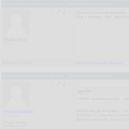
Оконные и аналитические функции. Практическое применение
Покажите хорошие варианты, к
Или, к примеру, first_value/la
Master_Detail
Гость
02.03.2022, 11:27:53
Ответить
|
Цитировать
|
Написать
Оконные и аналитические функции. Практическое применение
IgorShr
Может прикопан ресурс , гд
Любой ресурс по ораклу - sql
Никанор Кузьмич
функции>"), и изучаете резул
Участник
десятка вопросов, читаете во
Откуда: Москва
Сообщения:
451