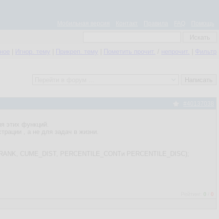
Мобильная версия
Контакт
Правила
FAQ
Помощь
нное
|
Игнор. тему
|
Прикреп. тему
|
Пометить прочит.
/
непрочит.
|
Фильтр
#40137038
ия этих функций.
трации , а не для задач в жизни.
ENT_RANK, CUME_DIST, PERCENTILE_CONTи PERCENTILE_DISC);
Рейтинг:
0
/
0