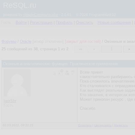
ReSQL.ru
powered by
simpleCommunicator
- 2.0.61 © 2026 Programmizd 02
Гость
Войти
|
Регистрация
|
Профиль
|
Очистить
Новые сообщения
|
Форумы
/
Oracle
[игнор отключен]
[закрыт для гостей]
/
Оконные и ана
25
сообщений из
38
, страница
1
из
2
1
Оконные и аналитические функции. Практическое применение
Всем привет
самостоятельно разбираюсь с 
Пока сложилось впечатление, 
Кто сталкивался с оправдан
Как выглядят реальные зада
Кто заказчик, в интересах
Может прикопан ресурс , где 
IgorShr
Гость
Спасибо.
02.03.2022, 09:22:22
Ответить
|
Цитировать
|
Написать