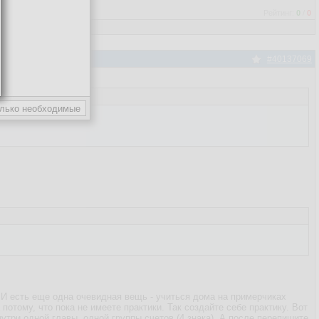
Рейтинг:
0
/
0
#40137069
 И есть еще одна очевидная вещь - учиться дома на примерчиках
потому, что пока не имеете практики. Так создайте себе практику. Вот
нутри одной главы, одной группы счетов (4 знака). А после перепишите