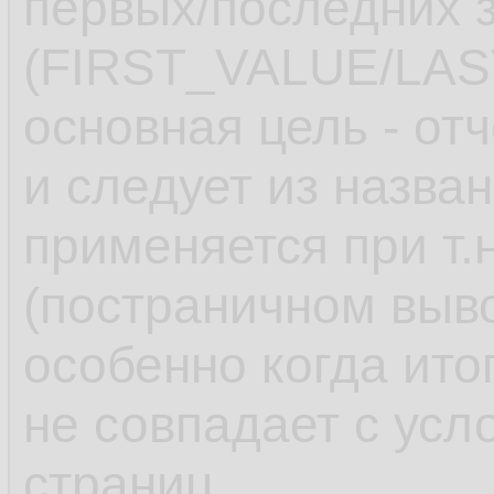
первых/последних з
(FIRST_VALUE/LAS
основная цель - от
и следует из назва
применяется при т.
(постраничном выв
особенно когда ито
не совпадает с ус
страниц.