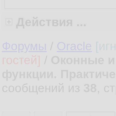
Действия ...
Форумы
/
Oracle
[иг
гостей]
/
Оконные и
функции. Практич
сообщений из
38
, с