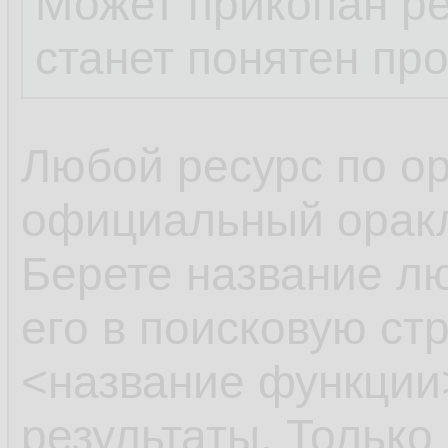
Может прикопан ре
станет понятен пр
Любой ресурс по ора
официальный оракл
Берете название л
его в поисковую стр
<название функции>
результаты. Только 