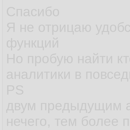
применимы, как пр
Спасибо
ситуации, когда и 
Я не отрицаю удоб
при
решении о пр
функций
решить эти задачи
Но пробую найти кт
функций и сравнит
аналитики в повсе
PS
двум предыдущим а
нечего, тем более 