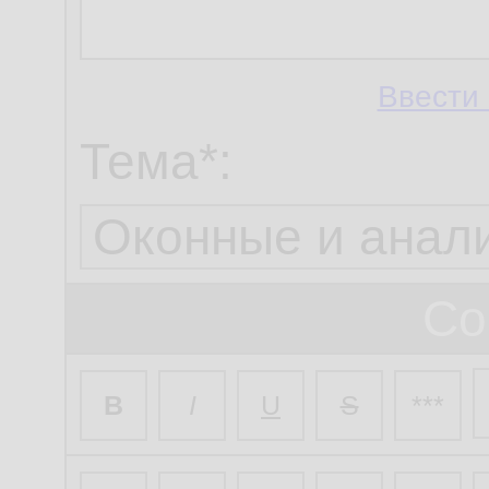
Ввести 
Тема*:
Со
B
I
U
S
***