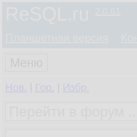
ReSQL.ru
2.0.61
Планшетная версия
Ко
Меню
Нов.
|
Гор.
|
Избр.