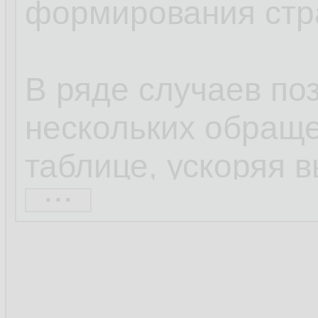
формирования стр
В ряде случаев по
нескольких обраще
таблице, ускоряя 
...
делая код более ч
Да, не все функци