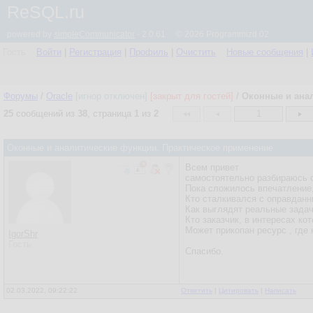
ReSQL.ru
powered by
simpleCommunicator
- 2.0.61 © 2026 Programmizd 02
Гость
Войти
|
Регистрация
|
Профиль
|
Очистить
Новые сообщения
|
Форумы
/
Oracle
[игнор отключен]
[закрыт для гостей]
/
Оконные и ана
25
сообщений из
38
, страница
1
из
2
1
Оконные и аналитические функции. Практическое применение
Всем привет
самостоятельно разбираюсь с 
Пока сложилось впечатление, 
Кто сталкивался с оправдан
Как выглядят реальные зада
Кто заказчик, в интересах
Может прикопан ресурс , где 
IgorShr
Гость
Спасибо.
02.03.2022, 09:22:22
Ответить
|
Цитировать
|
Написать