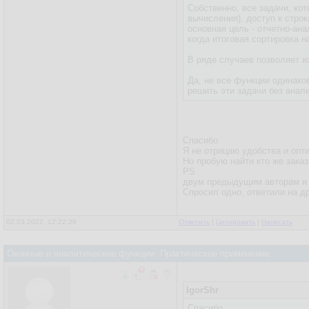
Собственно, все задачи, к
вычисления), доступ к стр
основная цель - отчетно-ан
когда итоговая сортировка 
В ряде случаев позволяет и
Да, не все функции одинако
решить эти задачи без анал
Спасибо
Я не отрицаю удобства и опт
Но пробую найти кто же зака
PS
двум предыдущим авторам и о
Спросил одно, ответили на др
02.03.2022, 12:22:26
Ответить
|
Цитировать
|
Написать
Оконные и аналитические функции. Практическое применение
IgorShr
Спасибо