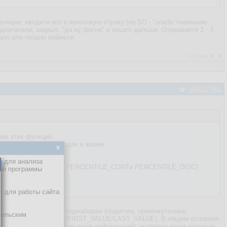
нкции, вводите его в поисковую строку (на SO - "oracle <название
о диагонали, закрыл, "да ну фигня" и пошел дальше. Открываете 2 - 3
Рано или поздно поймете.
Рейтинг:
0
/
0
#40137061
ния этих функций.
страции , а не для задач в жизни.
x
е для анализа
CENT_RANK, CUME_DIST, PERCENTILE_CONTи PERCENTILE_DISC);
кой программы
х для работы сайта.
льную информацию по поднаборам (подитоги, промежуточные
тельским
значений в подгруппах (FIRST_VALUE/LAST_VALUE). В общем основная
джинации (постраничном выводе информации), особенно когда итоговая