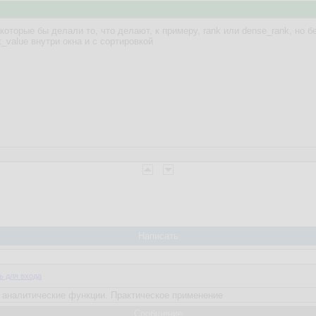
оторые бы делали то, что делают, к примеру, rank или dense_rank, но бе
st_value внутри окна и с сортировкой
Написать
ь для входа
Сообщение