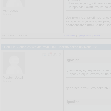
Я не отрицаю удобства и о
Но пробую найти кто же зак
Asmodeus
Гость
Вот именно в такой постановк
интересно администраторам, т
пользоваться (или не пользов
02.03.2022, 12:32:18
Ответить
|
Цитировать
|
Написать
Оконные и аналитические функции. Практическое применение
IgorShr
двум предыдущим авторам и 
Спросил одно, ответили на д
Master_Detail
Гость
Дело все в том, что пока вы 
IgorShr