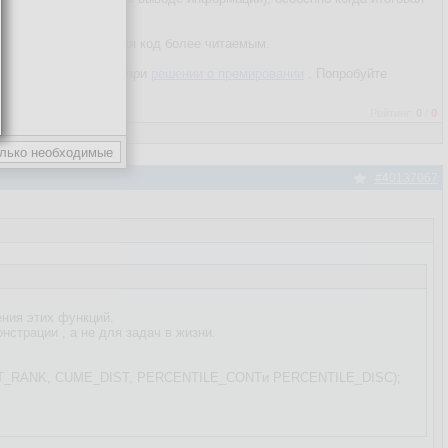
ение запросов и делая код более читаемым.
ни нужны, например, при
решении о премировании
. Попробуйте
Рейтинг:
0
/
0
#40137067
ения этих функций.
нстрации , а не для задач в жизни.
RCENT_RANK, CUME_DIST, PERCENTILE_CONTи PERCENTILE_DISC);