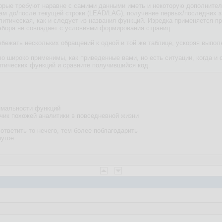
оторые требуют наравне с самими данными иметь и некоторую дополнит
окам до/после текущей строки (LEAD/LAG), получение первых/последних
алитическая, как и следует из названия функций. Изредка применяется п
набора не совпадает с условиями формирования страниц.
збежать нескольких обращений к одной и той же таблице, ускоряя выпол
во широко применимы, как приведенные вами, но есть ситуации, когда и
итических функций и сравните получившийся код.
имальности функций
зчик похожей аналитики в повседневной жизни
тветить то нечего, тем более поблагодарить
угое.