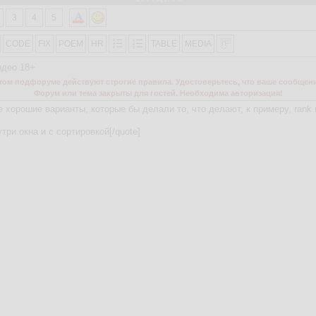
3
4
5
CODE
FIX
POEM
HR
TABLE
MEDIA
идео 18+
м подфоруме действуют строгие правила. Удостоверьтесь, что ваше сообщени
Форум или тема закрыты для гостей. Необходима авторизация!