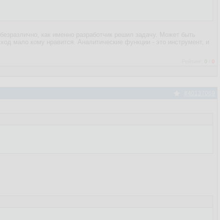
о безразлично, как именно разработчик решил задачу. Может быть
сход мало кому нравится. Аналитические функции - это инструмент, и
Рейтинг:
0
/
0
#40137069