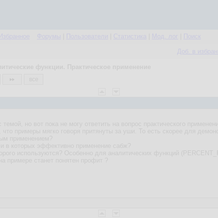
Избранное
Форумы
|
Пользователи
|
Статистика
|
Мод. лог
|
Поиск
Доб. в избра
литические функции. Практическое применение
все
темой, но вот пока не могу ответить на вопрос практического применен
что примеры мягко говоря притянуты за уши. То есть скорее для демонс
ным применением?
чи в которых эффективно применение сабж?
 которого используются? Особенно для аналитических функций (PERC
на примере станет понятен профит ?