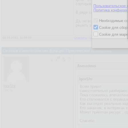
сортировка набора не совпад
Пользовательское 
Политика конфиден
В ряде случаев позволяет из
Необходимые co
Да, не все функции одинаков
решить эти задачи без анали
Cookie для сбор
Cookie для марк
02.03.2022, 11:58:03
Ответить
|
Цитировать
|
Написать
Оконные и аналитические функции. Практическое применение
Asmodeus
IgorShr
IgorShr
Всем привет
Гость
самостоятельно разбираюсь
Пока сложилось впечатлени
Кто сталкивался с оправд
Как выглядят реальные за
Кто заказчик, в интерес
Может прикопан ресурс , г
Спасибо.