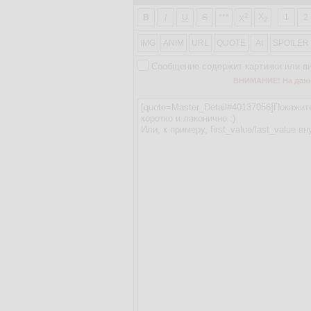
2
X
B
I
U
S
***
1
2
X
2
IMG
ANIM
URL
QUOTE
AI
SPOILER
Сообщение содержит картинки или в
ВНИМАНИЕ! На данно