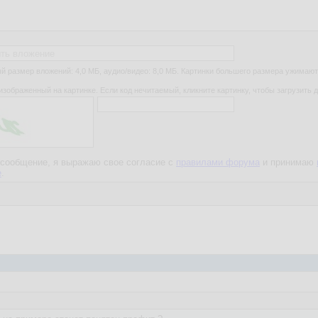
ть вложение
 размер вложений: 4,0 МБ, аудио/видео: 8,0 МБ. Картинки большего размера ужимают
изображенный на картинке. Если код нечитаемый, кликните картинку, чтобы загрузить д
сообщение, я выражаю свое согласие с
правилами форума
и принимаю
е
.