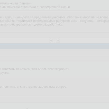
птимальности функций
азчик похожей аналитики в повседневной жизни
е - вряд ли найдете за пределами учебника. Ибо "заказчику" чаще всег
.к. они контролируют использование ресурсов и их - ресурсов, - перера
аться) инструментом - дело разработчика.
ответить то нечего, тем более поблагодарить
ругое.
не понимаете, как странно звучит ваш вопрос: