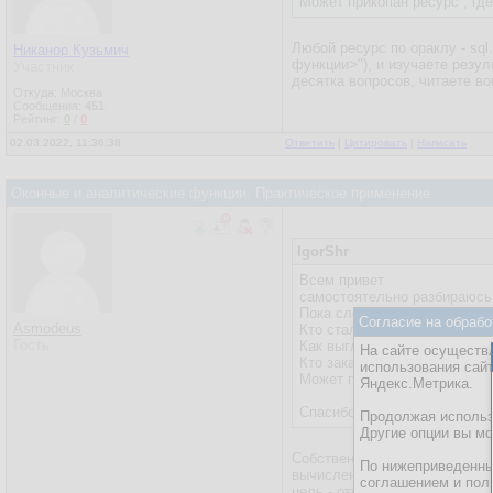
Может прикопан ресурс , гд
Любой ресурс по ораклу - sql
Никанор Кузьмич
функции>"), и изучаете резул
Участник
десятка вопросов, читаете во
Откуда: Москва
Сообщения:
451
Рейтинг:
0
/
0
02.03.2022, 11:36:38
Ответить
|
Цитировать
|
Написать
Оконные и аналитические функции. Практическое применение
IgorShr
Всем привет
самостоятельно разбираюсь 
Пока сложилось впечатление,
Согласие на обрабо
Asmodeus
Кто сталкивался с оправда
Гость
Как выглядят реальные зад
На сайте осуществл
Кто заказчик, в интереса
использования сай
Может прикопан ресурс , гд
Яндекс.Метрика.
Спасибо.
Продолжая использо
Другие опции вы м
Собственно, все задачи, ко
По нижеприведенны
вычисления), доступ к строк
соглашением и пол
цель - отчетно-аналитическая