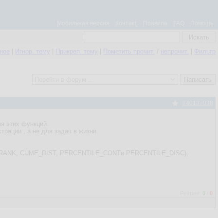
Мобильная версия
Контакт
Правила
FAQ
Помощь
нное
|
Игнор. тему
|
Прикреп. тему
|
Пометить прочит.
/
непрочит.
|
Фильтр
#40137038
ия этих функций.
трации , а не для задач в жизни.
ENT_RANK, CUME_DIST, PERCENTILE_CONTи PERCENTILE_DISC);
Рейтинг:
0
/
0