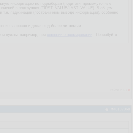
ельную информацию по поднаборам (подитоги, промежуточные
 значений в подгруппах (FIRST_VALUE/LAST_VALUE). В общем
ри т.н. паджинации (постраничном выводе информации), особенно
нение запросов и делая код более читаемым.
 они нужны, например, при
решении о премировании
. Попробуйте
Рейтинг:
0
/
0
#40137068