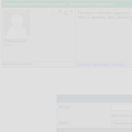
Оконные и аналитические функции. Практическое применение
Покажите хорошие варианты, к
Или, к примеру, first_value/la
Master_Detail
Гость
02.03.2022, 11:27:53
Ответить
|
Цитировать
|
Написать
Автор*:
Ввести парол
Тема*: