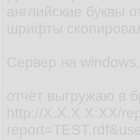
английские буквы 
шрифты скопировал
Сервер на windows
отчёт выгружаю в б
http://X.X.X.X:XX/re
report=TEST.rdf&use