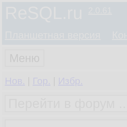
ReSQL.ru
2.0.61
Планшетная версия
Ко
Меню
Нов.
|
Гор.
|
Избр.