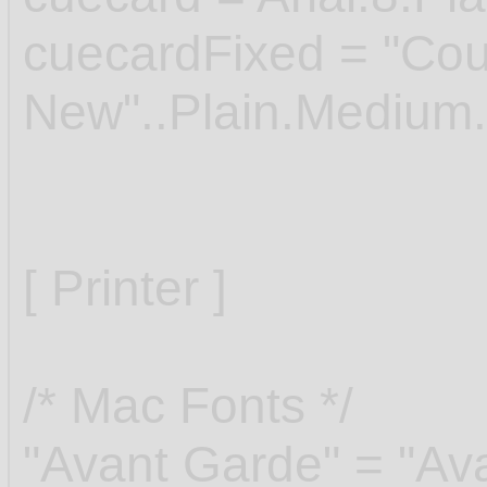
cuecardFixed = "Cou
New"..Plain.Medium
[ Printer ]
/* Mac Fonts */
"Avant Garde" = "Av