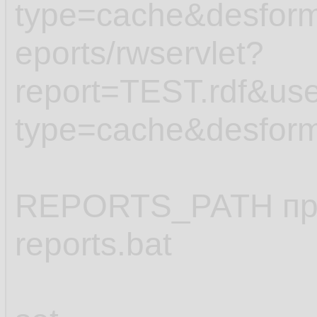
type=cache&desforma
eports/rwservlet?
report=TEST.rdf&use
type=cache&desform
REPORTS_PATH проп
reports.bat