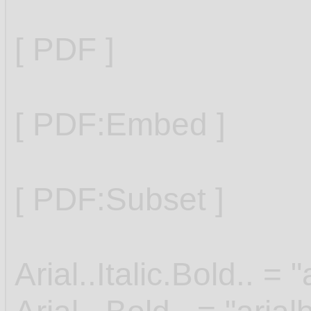
[ PDF ]
[ PDF:Embed ]
[ PDF:Subset ]
Arial..Italic.Bold.. = "a