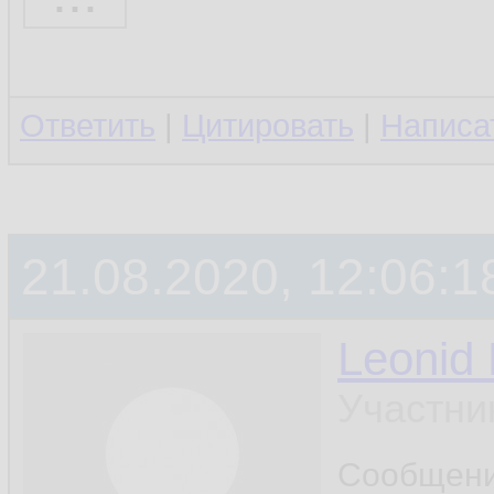
"Courier New"..Italic.
"Courier New"...Bold.
Ответить
|
Цитировать
|
Написа
"Courier New"..Italic..
"Courier New"..... = "
21.08.2020, 12:06:1
у кого есть рабочий
Leonid
скопировать содер
Участни
уверен что настрой
Сообщен