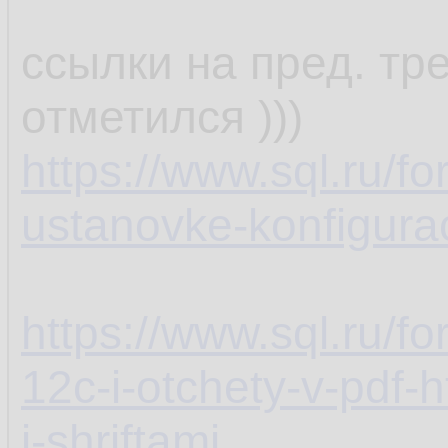
ссылки на пред. тре
отметился )))
https://www.sql.ru/f
ustanovke-konfigurac
https://www.sql.ru/f
12c-i-otchety-v-pdf-
i-shriftami