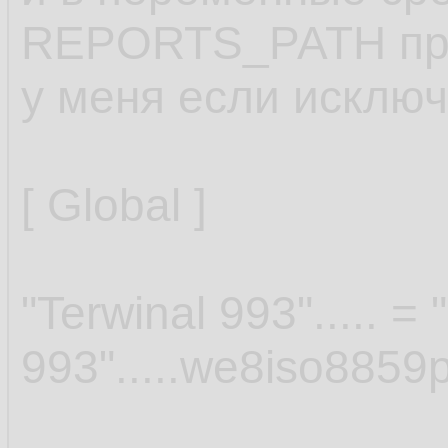
REPORTS_PATH проп
у меня если исклю
[ Global ]
"Terwinal 993"..... = 
993".....we8iso8859