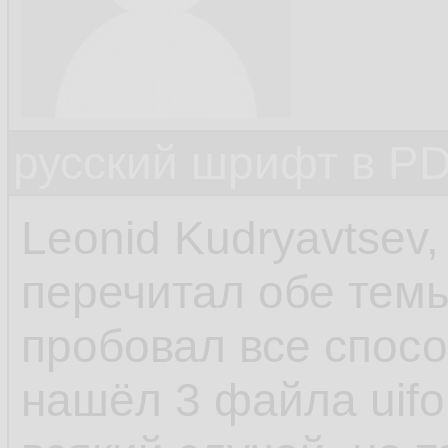
русский шрифт в PD
Leonid Kudryavtsev,
перечитал обе темы
пробовал все спос
нашёл 3 файла uifon