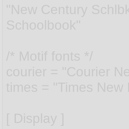
"New Century Schlb
Schoolbook"
/* Motif fonts */
courier = "Courier N
times = "Times New
[ Display ]