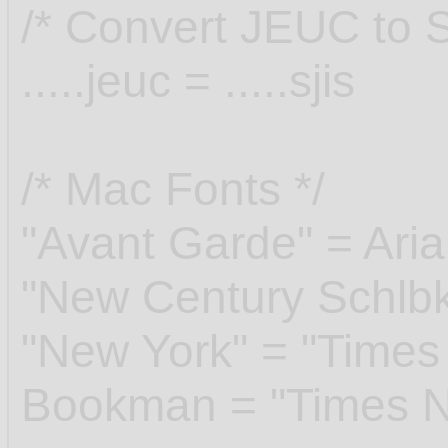
/* Convert JEUC to SJ
.....jeuc = .....sjis
/* Mac Fonts */
"Avant Garde" = Aria
"New Century Schlb
"New York" = "Time
Bookman = "Times 