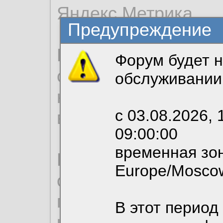
Яндекс.Метрика.
Предупреждение
Продолжая использо
Форум будет н
согласие на обрабо
обслуживании
необходимых для р
с 03.08.2026, 
вы можете выбрать
09:00:00
временная зон
По нижеприведенн
Europe/Mosco
ознакомиться с де
пользовательским 
В этот период
конфиденциальност