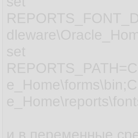
set
REPORTS_FONT_DI
dleware\Oracle_Home
set
REPORTS_PATH=C:\O
e_Home\forms\bin;C:
e_Home\reports\fo
и в переменные ср