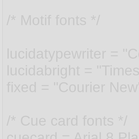
/* Motif fonts */
lucidatypewriter = "
lucidabright = "Tim
fixed = "Courier New
/* Cue card fonts */
cuecard = Arial.8.P