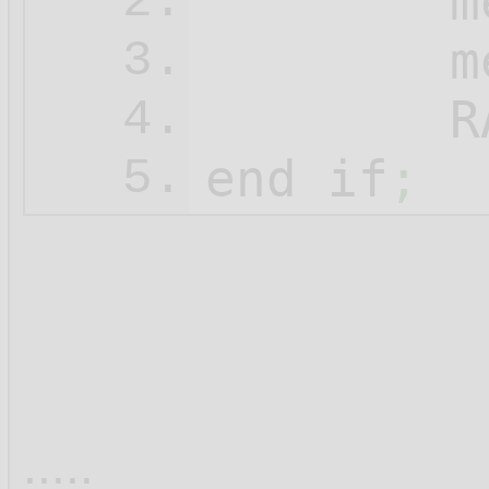
	
2.
	
3.
	
4.
end if
;
5.
.....