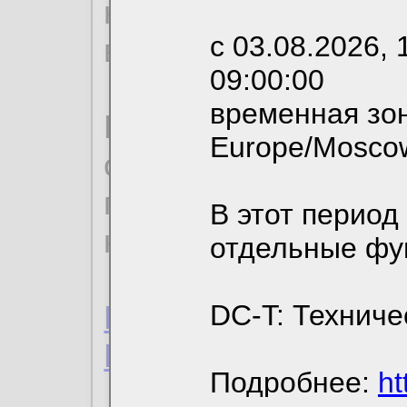
необходимых для р
с 03.08.2026, 
вы можете выбрать
09:00:00
временная зон
По нижеприведенн
Europe/Mosco
ознакомиться с де
пользовательским 
В этот период
конфиденциальност
отдельные фу
Пользовательское 
DC-T: Техниче
Политика конфиде
Подробнее:
ht