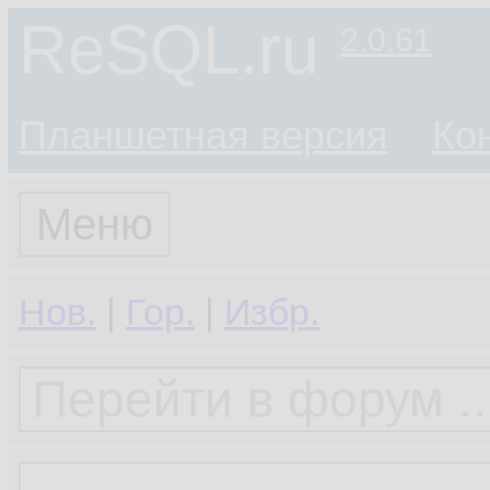
ReSQL.ru
2.0.61
Планшетная версия
Ко
Меню
Нов.
|
Гор.
|
Избр.