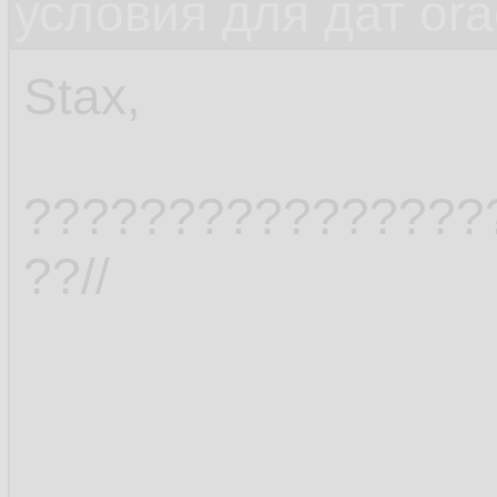
условия для дат ora
Stax,
????????????????
??//