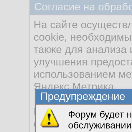
Согласие на обраб
На сайте осуществ
cookie, необходимы
также для анализа 
улучшения предост
использованием ме
Яндекс.Метрика.
Предупреждение
Продолжая использо
Форум будет н
согласие на обрабо
обслуживании