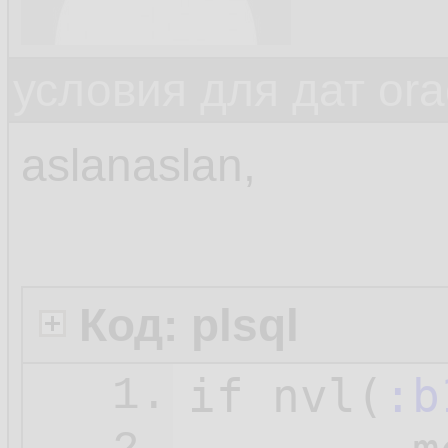
условия для дат ora
aslanaslan,
Код: plsql
if nvl
(
:b
1.