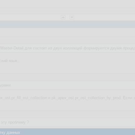
 Master-Detail для состоит из двух коллекций формируются двумя проц
кий язык...
урами
_ost.pr_fill_ost_collection и pk_apex_ost.pr_ost_collection_by_prod. Ес
 эту проблему ?
тку данных
-Detail без коллекций, благо в апексе есть всё необходимое для этого 