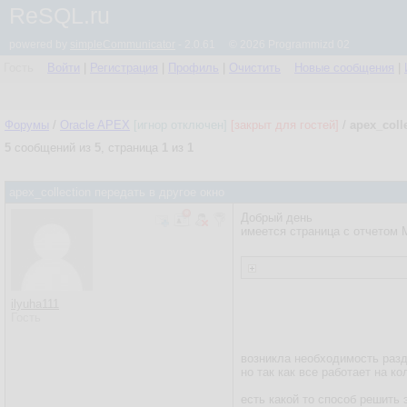
ReSQL.ru
powered by
simpleCommunicator
- 2.0.61 © 2026 Programmizd 02
Гость
Войти
|
Регистрация
|
Профиль
|
Очистить
Новые сообщения
|
Форумы
/
Oracle APEX
[игнор отключен]
[закрыт для гостей]
/
apex_coll
5
сообщений из
5
, страница
1
из
1
apex_collection передать в другое окно
Добрый день
имеется страница с отчетом 
ilyuha111
Гость
возникла необходимость разде
но так как все работает на ко
есть какой то способ решить 