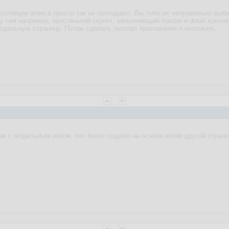
оллекции апекса просто так не пропадают. Вы либо их неправильно выбир
там например, простенький скрипт, заполняющий master и detail коллекци
модальную страницу. Потом сделать экспорт приложения и выложить.
так с модальным окном, оно было создано на основе копии другой страни