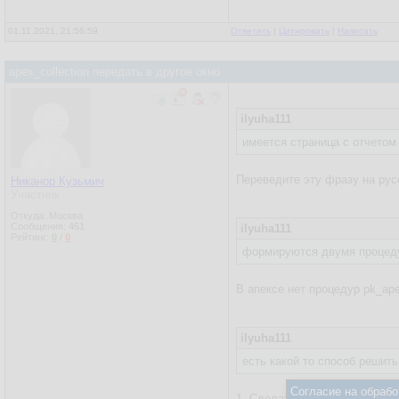
01.11.2021, 21:56:59
Ответить
|
Цитировать
|
Написать
apex_collection передать в другое окно
ilyuha111
имеется страница с отчетом
Переведите эту фразу на русс
Никанор Кузьмич
Участник
Откуда: Москва
Сообщения:
451
ilyuha111
Рейтинг:
0
/
0
формируются двумя процед
В апексе нет процедур pk_apex
ilyuha111
есть какой то способ решить
Согласие на обрабо
1. Сделать нормальный Master