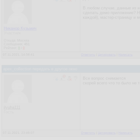
В любом случае, данные из к
сделать демо приложение? Ну 
каждой), мастер-страницу и 
Никанор Кузьмич
Участник
Откуда: Москва
Сообщения:
451
Рейтинг:
0
/
0
07.11.2021, 14:58:41
Ответить
|
Цитировать
|
Написать
apex_collection передать в другое окно
Все вопрос снимается
скорей всего что то было не 
ilyuha111
Гость
07.11.2021, 23:46:07
Ответить
|
Цитировать
|
Написать