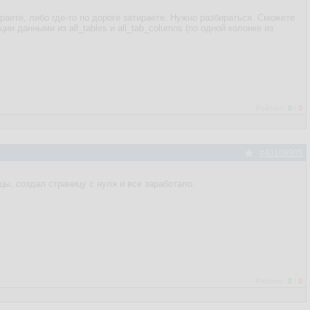
аете, либо где-то по дороге затираете. Нужно разбираться. Сможете
и данными из all_tables и all_tab_columns (по одной колонке из
Рейтинг:
0
/
0
#40109905
цы, создал страницу с нуля и все заработало.
Рейтинг:
0
/
0