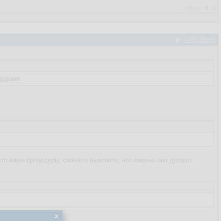
Рейтинг:
0
/
0
#40108861
едурами
ли это ваши процедуры, сначала выясните, что именно они делают.
x
и даже больше.