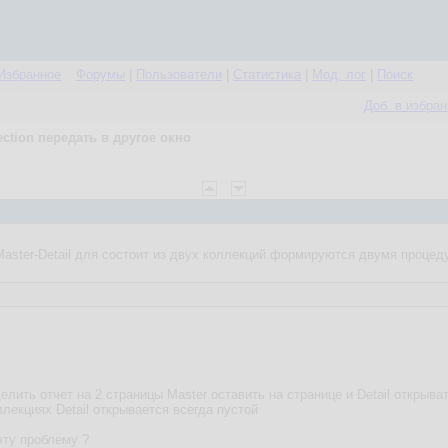
Избранное
Форумы
|
Пользователи
|
Статистика
|
Мод. лог
|
Поиск
Доб. в избра
ection передать в другое окно
Master-Detail для состоит из двух коллекций формируются двумя процед
лить отчет на 2 страницы Master оставить на странице и Detail открыват
ллекциях Detail открывается всегда пустой
эту проблему ?