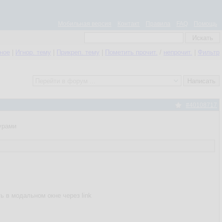
Мобильная версия
Контакт
Правила
FAQ
Помощь
нное
|
Игнор. тему
|
Прикреп. тему
|
Пометить прочит.
/
непрочит.
|
Фильтр
#40108717
урами
ь в модальном окне через link