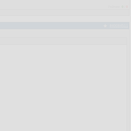
Рейтинг:
0
/
0
#40084511