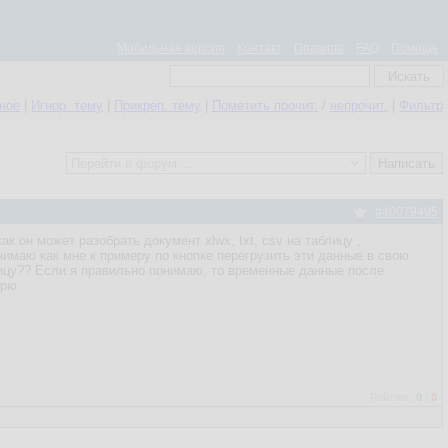
Мобильная версия
Контакт
Правила
FAQ
Помощь
нное
|
Игнор. тему
|
Прикреп. тему
|
Пометить прочит.
/
непрочит.
|
Фильтр
#40079495
к он может разобрать документ xlwx, txt, csv на таблицу ,
нимаю как мне к примеру по кнопке перегрузить эти данные в свою
ицу?? Если я правильно понимаю, то временные данные после
арю
Рейтинг:
0
/
0