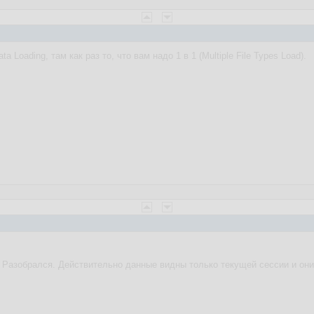
ation_id = p_app_id;
.set_security_group_id(l_workspace_id);

 Loading, там как раз то, что вам надо 1 в 1 (Multiple File Types Load).
ion.g_instance := 1;

tion.g_flow_id := p_app_id;

tion.g_flow_step_id := p_app_page_id;

uth.post_login(

p_app_user,

id => NULL, 
-- could use APEX_CUSTOM_AUTH.GET_NEXT_SESSI
 Разобрался. Действительно данные видны только текущей сессии и они