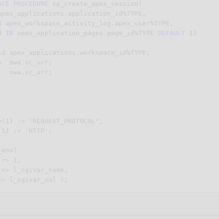
ACE
PROCEDURE
 sp_create_apex_session(

apex_applications.application_id%TYPE,

N
 apex_workspace_activity_log.apex_user%TYPE,

d 
IN
 apex_application_pages.page_id%TYPE 
DEFAULT
1
id apex_applications.workspace_id%TYPE;
  owa.vc_arr;

e(1) := 'REQUEST_PROTOCOL';

1) := 'HTTP';

env(

=> 1,

=> l_cgivar_name,

> l_cgivar_val );

ace_id

ace_id

lications
