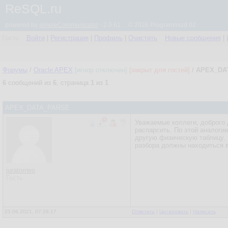
ReSQL.ru
powered by
simpleCommunicator
- 2.0.61 © 2026 Programmizd 02
Гость
Войти
|
Регистрация
|
Профиль
|
Очистить
Новые сообщения
|
Форумы
/
Oracle APEX
[игнор отключен]
[закрыт для гостей]
/
APEX_DA
6
сообщений из
6
, страница
1
из
1
APEX_DATA_PARSE
Уважаемые коллеги, доброго д
распарсить. По этой аналогии
другую физическую таблицу. 
разбора должны находиться во
juratorneo
Гость
23.06.2021, 07:28:17
Ответить
|
Цитировать
|
Написать