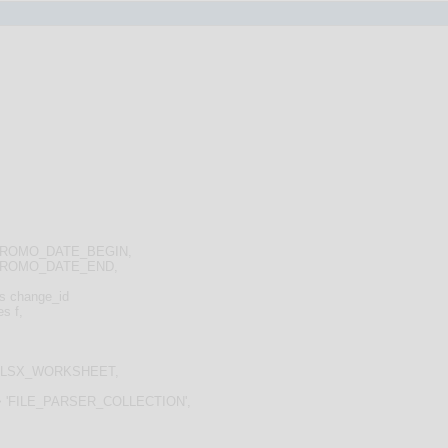
') PROMO_DATE_BEGIN,
') PROMO_DATE_END,
 change_id
s f,
8_XLSX_WORKSHEET,
n => 'FILE_PARSER_COLLECTION',