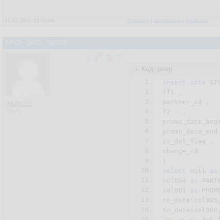
18.07.2021, 12:31:48
Ответить
|
Цитировать
|
Написать
APEX_DATA_PARSE
Код: plsql
1.
insert
into
 STO
2.
(f1 ,

3.
partner_id ,

ilyuha111
Гость
4.
f2 
--,
5.
promo_date_begi
6.
promo_date_end 
7.
is_del_flag ,

8.
change_id

9.
10.
select
null
as
11.
col004 
as
 PARTN
12.
col001 
as
 PROMO
13.
to_date(col005
14.
to_date(col006
15.
'0'
as
 is_del_f