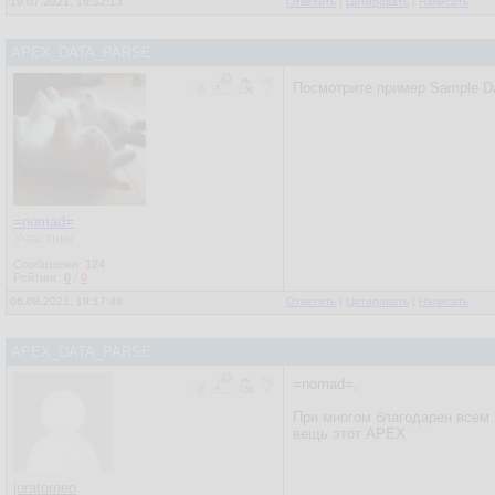
19.07.2021, 16:32:13
Ответить
|
Цитировать
|
Написать
24.
WHERE
 applic
25.
APEX_DATA_PARSE
26.
  wwv_flow_api
Посмотрите пример Sample Data
27.
28.
  apex_applicat
29.
  apex_applica
30.
  apex_applica
31.
32.
  apex_custom_a
33.
    p_uname => 
=nomad=
Участник
34.
    p_session_
35.
Сообщения:
124
Рейтинг:
0
/
0
36.
END
;
06.08.2021, 19:17:48
Ответить
|
Цитировать
|
Написать
37.
APEX_DATA_PARSE
=nomad=,
При многом благодарен всем.
вещь этот APEX
juratorneo