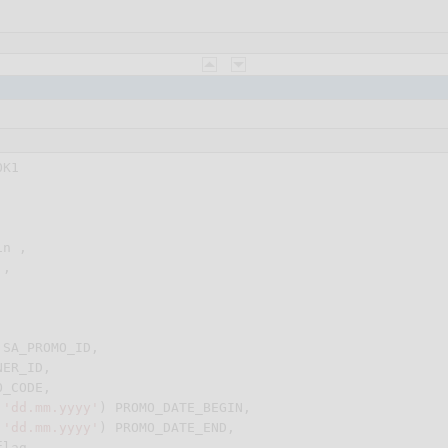
K1

n ,

,

 SA_PROMO_ID,

ER_ID,

_CODE,

,
'dd.mm.yyyy'
) PROMO_DATE_BEGIN,

,
'dd.mm.yyyy'
lag,
