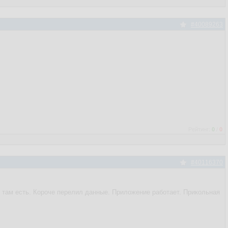
#40089263
ON_ID
Рейтинг:
0
/
0
#40116370
 там есть. Короче перелил данные. Приложение работает. Прикольная