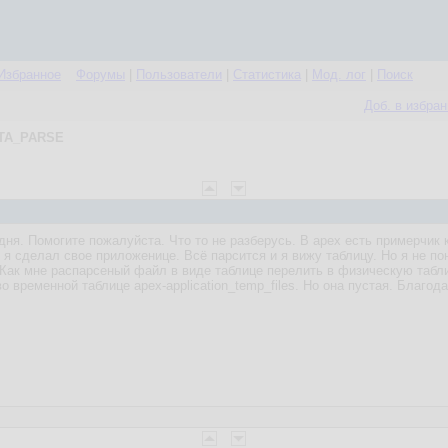
Избранное
Форумы
|
Пользователи
|
Статистика
|
Мод. лог
|
Поиск
Доб. в избра
TA_PARSE
ня. Помогите пожалуйста. Что то не разберусь. В apex есть примерчик ка
 я сделал свое приложенице. Всё парсится и я вижу таблицу. Но я не по
Как мне распарсеный файл в виде таблице перелить в физическую табл
 временной таблице apex-application_temp_files. Но она пустая. Благод