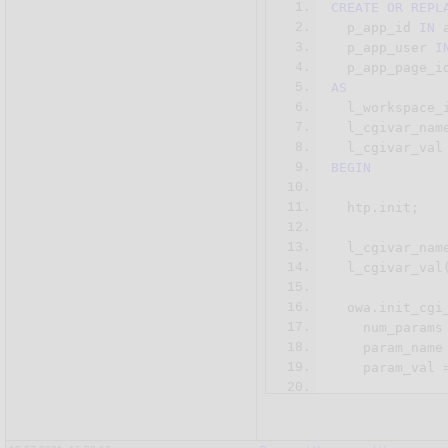
1.
CREATE
OR
REPL
2.
  p_app_id 
IN
 
3.
  p_app_user 
I
4.
  p_app_page_i
5.
AS
6.
  l_workspace_
7.
  l_cgivar_name
8.
9.
BEGIN
10.
11.
  htp.init;
12.
13.
  l_cgivar_nam
14.
  l_cgivar_val(
15.
16.
  owa.init_cgi_
17.
    num_params 
18.
    param_name 
19.
    param_val =
20.
21.
SELECT
 worksp
22.
INTO
 l_worksp
23.
FROM
 apex_app