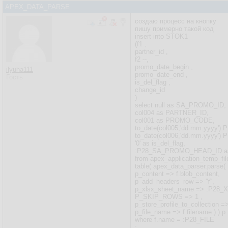
APEX_DATA_PARSE
создаю процесс на кнопку
пишу примерно такой код
insert into STOK1
(f1 ,
partner_id ,
f2 --,
promo_date_begin ,
ilyuha111
promo_date_end ,
Гость
is_del_flag ,
change_id
)
select null as SA_PROMO_ID,
col004 as PARTNER_ID,
col001 as PROMO_CODE,
to_date(col005,'dd.mm.yyyy
to_date(col006,'dd.mm.yyyy
'0' as is_del_flag,
:P28_SA_PROMO_HEAD_ID as
from apex_application_temp_file
table( apex_data_parser.parse(
p_content => f.blob_content,
p_add_headers_row => 'Y',
p_xlsx_sheet_name => :P2
P_SKIP_ROWS => 1 ,
p_store_profile_to_collectio
p_file_name => f.filename ) ) p
where f.name = :P28_FILE
;