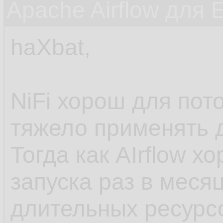
Apache Airflow для 
haXbat,
NiFi хорош для пот
тяжело применять д
Тогда как AIrflow х
запуска раз в месяц
длительных ресурс