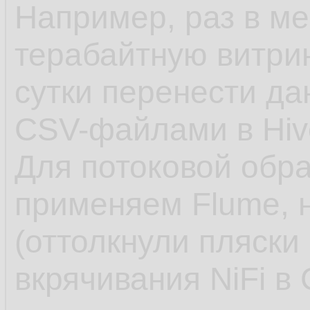
Например, раз в м
терабайтную витрин
сутки перенести да
CSV-файлами в Hive
Для потоковой обр
применяем Flume, н
(оттолкнули пляски 
вкрячивания NiFi в 