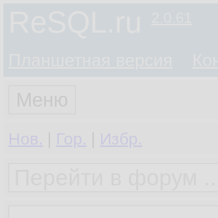
ReSQL.ru
2.0.61
Планшетная версия
Ко
Меню
Нов.
|
Гор.
|
Избр.