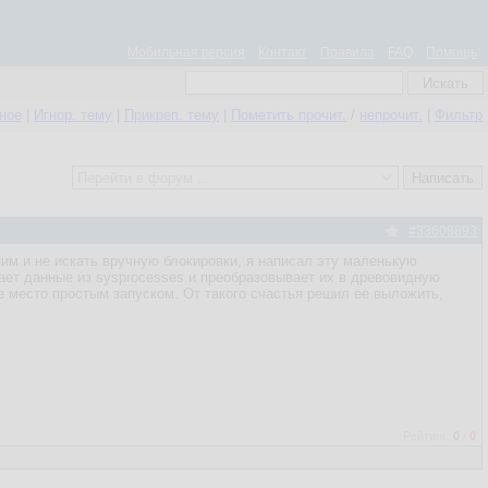
Мобильная версия
Контакт
Правила
FAQ
Помощь
нное
|
Игнор. тему
|
Прикреп. тему
|
Пометить прочит.
/
непрочит.
|
Фильтр
#33608893
ним и не искать вручную блокировки, я написал эту маленькую
ает данные из sysprocesses и преобразовывает их в древовидную
 место простым запуском. От такого счастья решил ее выложить,
Рейтинг:
0
/
0