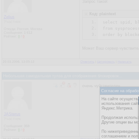
Запрос такой:
Код: plaintext
Zelius
Участник
1.
select spid, b
2.
from sysproces
Откуда: Россия, Москва
Сообщения:
1 612
3.
Рейтинг:
0
/
0
Может Ваш сервер чувствител
20.03.2006, 13:05:13
Ответить
|
Цитировать
|
Написать
Небольшая самодельная тулза для отображения блокировок...
очень чуйствителен...
Согласие на обрабо
На сайте осуществл
использования сай
Яндекс.Метрика.
JASterus
Продолжая использо
Участник
Другие опции вы м
Сообщения:
359
Рейтинг:
0
/
0
По нижеприведенны
соглашением и пол