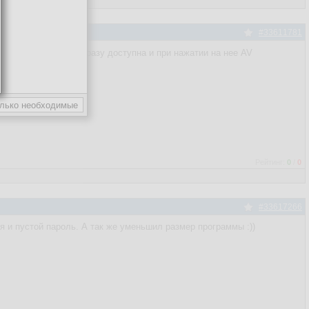
#33611781
сервера кнопка OK сразу доступна и при нажатии на нее AV
Рейтинг:
0
/
0
#33617266
я и пустой пароль. А так же уменьшил размер программы :))