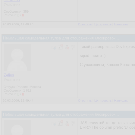
Участник
Сообщения:
359
Рейтинг:
0
/
0
20.03.2006, 12:48:26
Ответить
|
Цитировать
|
Написать
Небольшая самодельная тулза для отображения блокировок...
Такой размер из-за DevExpress
squid: прите :)
С уважением, Князев Констан
Zelius
Участник
Откуда: Россия, Москва
Сообщения:
1 612
Рейтинг:
0
/
0
20.03.2006, 12:49:44
Ответить
|
Цитировать
|
Написать
Небольшая самодельная тулза для отображения блокировок...
JASterusчтой-то где то глючит
ERR:>The column prefix 'D' doe