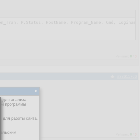
n_Tran, P.Status, HostName, Program_Name, Cmd, Loginame

Рейтинг:
0
/
0
#33611766
x
е для анализа
кой программы
х для работы сайта.
тельским
Рейтинг:
0
/
0