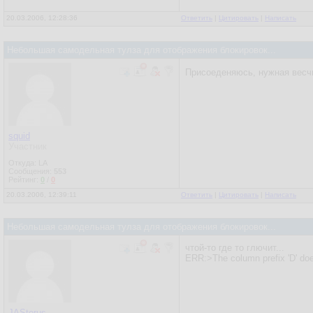
20.03.2006, 12:28:36
Ответить
|
Цитировать
|
Написать
Небольшая самодельная тулза для отображения блокировок...
Присоеденяюсь, нужная весчь
squid
Участник
Откуда: LA
Сообщения:
553
Рейтинг:
0
/
0
20.03.2006, 12:39:11
Ответить
|
Цитировать
|
Написать
Небольшая самодельная тулза для отображения блокировок...
чтой-то где то глючит...
ERR:>The column prefix 'D' doe
JASterus