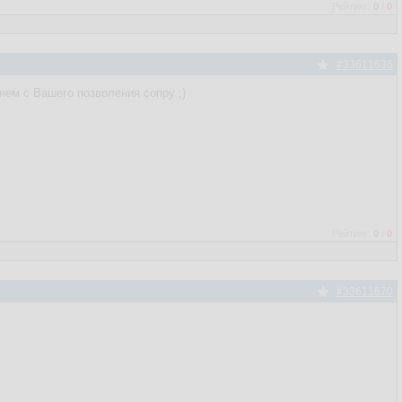
Рейтинг:
0
/
0
#33611636
нем с Вашего позволения сопру ;)
Рейтинг:
0
/
0
#33611670