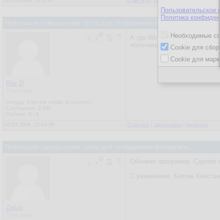
20.03.2006, 13:10:07
Ответить
|
Цитировать
|
Написать
Пользовательское 
Политика конфиден
Небольшая самодельная тулза для отображения блокировок...
Необходимые co
А где Win-аутентификация? А
получаем? Пока все :)
Cookie для сбор
Cookie для марк
Ray D
Участник
Откуда: from the middle of nowhere
Сообщения:
3 248
Рейтинг:
0
/
0
20.03.2006, 13:14:39
Ответить
|
Цитировать
|
Написать
Небольшая самодельная тулза для отображения блокировок...
Обновил программу. Сделал по
С уважением, Князев Констан
Zelius
Участник