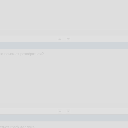
она поможет разобраться?
аться граф дедлока.