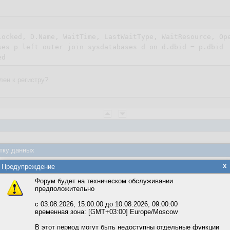
locked, D.Name, WaitTime, LastWaitType, WaitResource, Ope
ses p left outer join sysdatabases d on d.dbid = p.dbid

ен к регистру?
тку данных
яется обработка файлов cookie, необходимых для работы сайта, а такж
x
Предупреждение
та и улучшения предоставляемых сервисов с использованием метричес
Форум будет на техническом обслуживании
предположительно
вать сайт, вы даёте согласие на обработку файлов cookie, необходимы
ожете выбрать по своему усмотрению.
с 03.08.2026, 15:00:00 до 10.08.2026, 09:00:00
временная зона: [GMT+03:00] Europe/Moscow
м ссылкам мы можете ознакомиться с действующим на сайте пользова
итикой конфиденциальности.
В этот период могут быть недоступны отдельные функции