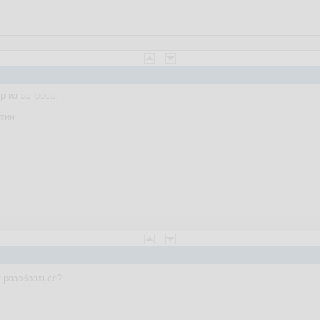
тр из запроса.
тин
т разобраться?