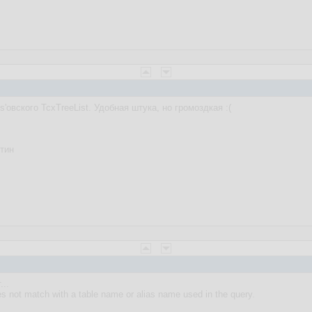
'овского TcxTreeList. Удобная штука, но громоздкая :(
тин
...
s not match with a table name or alias name used in the query.