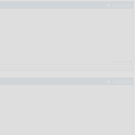
#33611564
Рейтинг:
0
/
0
#33611582