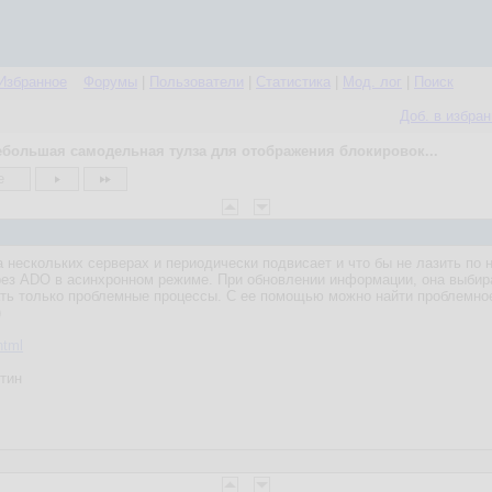
Избранное
Форумы
|
Пользователи
|
Статистика
|
Мод. лог
|
Поиск
Доб. в избра
ебольшая самодельная тулза для отображения блокировок...
е
а нескольких серверах и периодически подвисает и что бы не лазить по 
рез ADO в асинхронном режиме. При обновлении информации, она выбир
ать только проблемные процессы. С ее помощью можно найти проблемное
)
html
тин