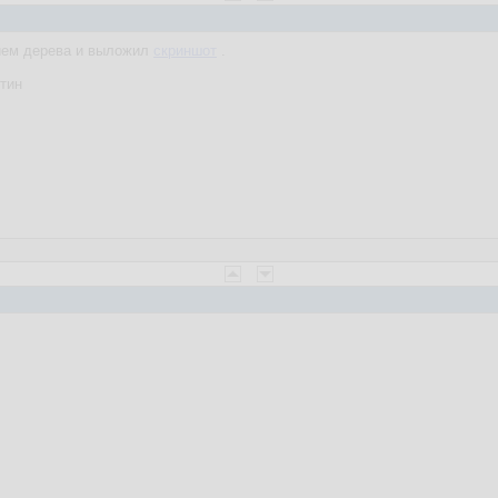
ием дерева и выложил
скриншот
.
тин