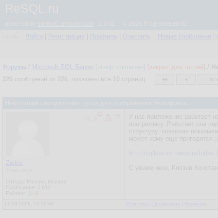
ReSQL.ru
powered by
simpleCommunicator
- 2.0.61 © 2026 Programmizd 02
Гость
Войти
|
Регистрация
|
Профиль
|
Очистить
Новые сообщения
|
Форумы
/
Microsoft SQL Server
[игнор отключен]
[закрыт для гостей]
/
Н
226
сообщений из
226
, показаны все
10
страниц
вс
Небольшая самодельная тулза для отображения блокировок...
У нас приложение работает н
программку. Работает она че
структуру, позволяя показыв
может кому еще пригодится :
http://sqlblocks.narod.ru/index.
Zelius
С уважением, Князев Констан
Участник
Откуда: Россия, Москва
Сообщения:
1 612
Рейтинг:
0
/
0
17.03.2006, 17:30:43
Ответить
|
Цитировать
|
Написать