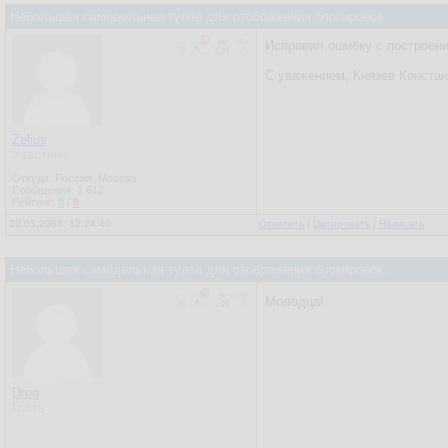
Небольшая самодельная тулза для отображения блокировок...
Исправил ошибку с построен
С уважением, Князев Констан
Zelius
Участник
Откуда: Россия, Москва
Сообщения:
1 612
Рейтинг:
0
/
0
20.03.2006, 12:24:40
Ответить
|
Цитировать
|
Написать
Небольшая самодельная тулза для отображения блокировок...
Молодца!
Drog
Гость