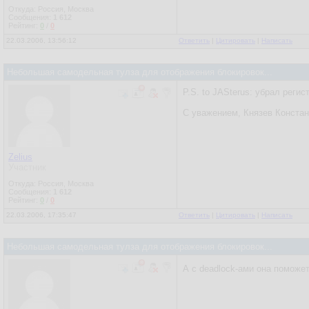
Откуда: Россия, Москва
Сообщения:
1 612
Рейтинг:
0
/
0
22.03.2006, 13:56:12
Ответить
|
Цитировать
|
Написать
Небольшая самодельная тулза для отображения блокировок...
P.S. to JASterus: убрал регис
С уважением, Князев Констан
Zelius
Участник
Откуда: Россия, Москва
Сообщения:
1 612
Рейтинг:
0
/
0
22.03.2006, 17:35:47
Ответить
|
Цитировать
|
Написать
Небольшая самодельная тулза для отображения блокировок...
А с deadlock-ами она поможе