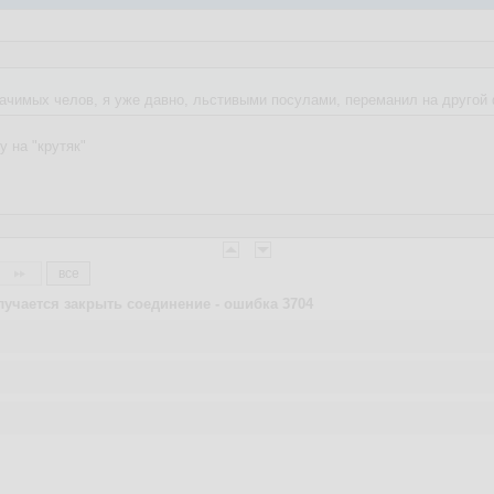
начимых челов, я уже давно, льстивыми посулами, переманил на другой
у на "крутяк"
все
лучается закрыть соединение - ошибка 3704