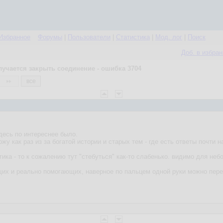
Избранное
Форумы
|
Пользователи
|
Статистика
|
Мод. лог
|
Поиск
Доб. в избра
лучается закрыть соединение - ошибка 3704
все
здесь по интереснее было.
жу как раз из за богатой истории и старых тем - где есть ответы почти н
тика - то к сожалению тут "стебуться" как-то слабенько. видимо для не
щих и реально помогающих, наверное по пальцем одной руки можно перес