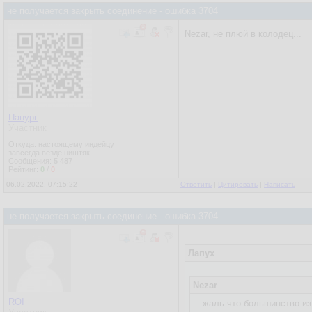
не получается закрыть соединение - ошибка 3704
Nezar, не плюй в колодец...
Панург
Участник
Откуда: настоящему индейцу
завсегда везде ништяк
Сообщения:
5 487
Рейтинг:
0
/
0
06.02.2022, 07:15:22
Ответить
|
Цитировать
|
Написать
не получается закрыть соединение - ошибка 3704
Лапух
Nezar
ROI
...жаль что большинство из