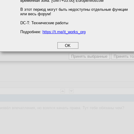
временная зона: [GMT+03:00] Europe/Moscow
м ссылкам мы можете ознакомиться с действующим на сайте пользова
итикой конфиденциальности.
В этот период могут быть недоступны отдельные функции
или весь форум!
соглашение
циальности
DC-T: Технические работы
Подробнее:
https://t.me/it_works_org
okie
а статистики
 вернулся? ))
етинга и рекламы
оизвёл впечатления, но взялся качать права. Тут тебе обязаны чем?