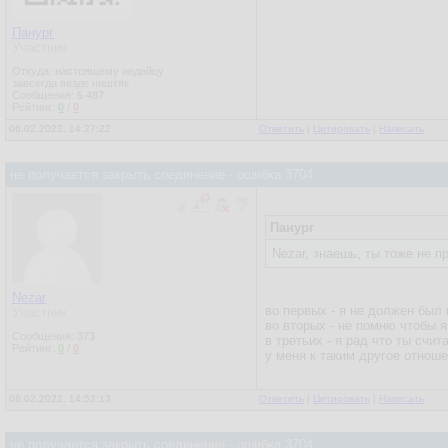
Панург
Участник
Откуда: настоящему индейцу
завсегда везде ништяк
Сообщения:
5 487
Рейтинг:
0
/
0
06.02.2022, 14:27:22
Ответить
|
Цитировать
|
Написать
не получается закрыть соединение - ошибка 3704
Панург
Nezar, знаешь, ты тоже не п
Nezar
во первых - я не должен был
Участник
во вторых - не помню чтобы я
Сообщения:
373
в третьих - я рад что ты сч
Рейтинг:
0
/
0
у меня к таким другое отноше
06.02.2022, 14:52:13
Ответить
|
Цитировать
|
Написать
не получается закрыть соединение - ошибка 3704