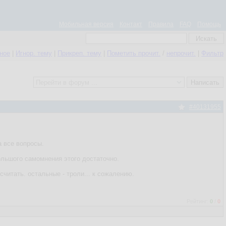
Мобильная версия
Контакт
Правила
FAQ
Помощь
нное
|
Игнор. тему
|
Прикреп. тему
|
Пометить прочит.
/
непрочит.
|
Фильтр
#40131955
а все вопросы.
большого самомнения этого достаточно.
читать. остальные - троли... к сожалению.
Рейтинг:
0
/
0