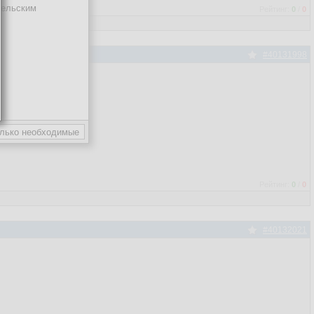
тельским
Рейтинг:
0
/
0
#40131998
Рейтинг:
0
/
0
#40132021