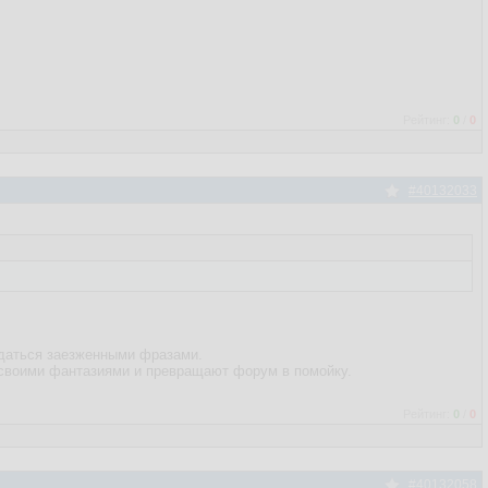
Рейтинг:
0
/
0
#40132033
кидаться заезженными фразами.
ы своими фантазиями и превращают форум в помойку.
Рейтинг:
0
/
0
#40132058