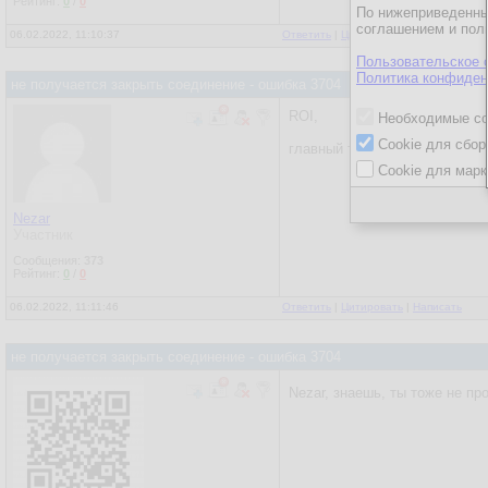
Рейтинг:
0
/
0
По нижеприведенны
соглашением и пол
06.02.2022, 11:10:37
Ответить
|
Цитировать
|
Написать
Пользовательское 
Политика конфиден
не получается закрыть соединение - ошибка 3704
ROI,
Необходимые co
Cookie для сбор
главный троль не выдержал и
Cookie для марк
Nezar
Участник
Сообщения:
373
Рейтинг:
0
/
0
06.02.2022, 11:11:46
Ответить
|
Цитировать
|
Написать
не получается закрыть соединение - ошибка 3704
Nezar, знаешь, ты тоже не пр