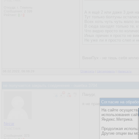
Участник
Откуда: г. Тюмень
Сообщения:
2 326
А я ещё 2 или даже 3 дня на
Рейтинг:
0
/
0
Тут только болтуны осталис
Всех хоть чуть чуть мало з
В сюда заходят только те, 
Что видно просто по количес
Иных причин я просто не виж
Не уже ли я просто слеп и 
ВиниПух - не тешь себя иллю
06.02.2022, 08:08:29
Ответить
|
Цитировать
|
Написать
не получается закрыть соединение - ошибка 3704
Панург,
Согласие на обрабо
я не правду написал?
На сайте осуществл
использования сай
Яндекс.Метрика.
Nezar
Участник
Продолжая использо
Другие опции вы м
Сообщения:
373