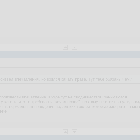
роизвёл впечатления, но взялся качать права. Тут тебе обязаны чем?
 произвести впечатление. вроде тут не сводничеством занимаются.
 у кого-то что-то требовал и "качал права". поэтому не стоит в пустую 
итаешь нормальным поведение недалеких тролей, которые засоряют тем
ние.