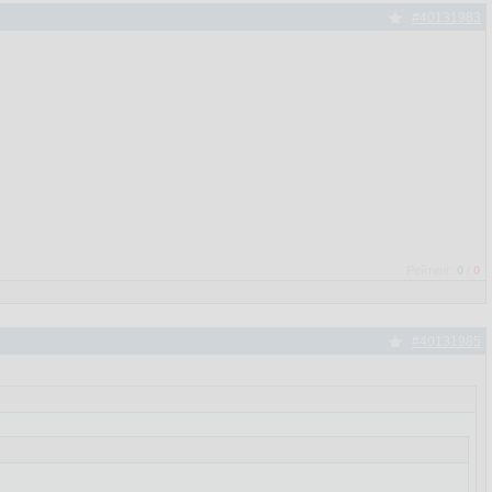
#40131983
Рейтинг:
0
/
0
#40131985