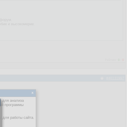
 форум.
юбие и высокомерие.
Рейтинг:
0
/
0
#40131997
x
е для анализа
кой программы
х для работы сайта.