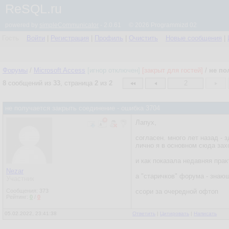
ReSQL.ru
powered by
simpleCommunicator
- 2.0.61 © 2026 Programmizd 02
Гость
Войти
|
Регистрация
|
Профиль
|
Очистить
Новые сообщения
|
Форумы
/
Microsoft Access
[игнор отключен]
[закрыт для гостей]
/
не по
8
сообщений из
33
, страница
2
из
2
2
не получается закрыть соединение - ошибка 3704
Лапух,
согласен. много лет назад - 
лично я в основном сюда захо
и как показала недавняя прак
Nezar
а "старичков" форума - знаю
Участник
Сообщения:
373
ссори за очередной офтоп
Рейтинг:
0
/
0
05.02.2022, 23:41:38
Ответить
|
Цитировать
|
Написать