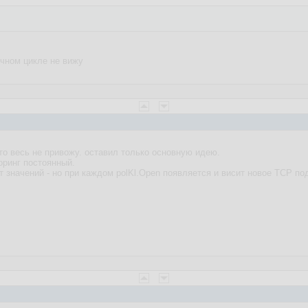
ечном цикле не вижу
то весь не привожу. оставил только основную идею.
оринг постоянный.
 значений - но при каждом polKl.Open появляется и висит новое TCP по