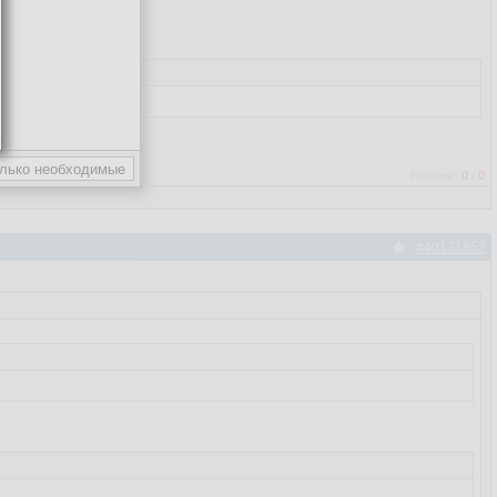
Рейтинг:
0
/
0
#40131652