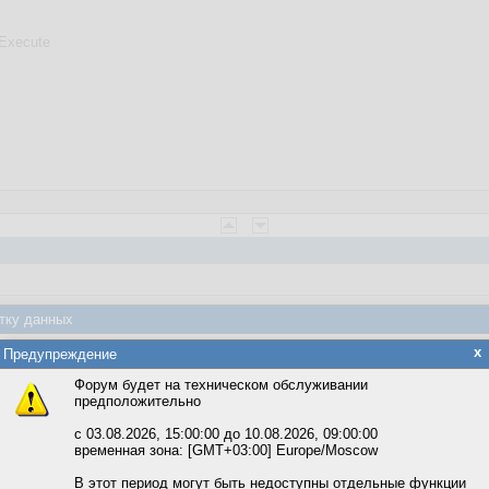
Execute
тку данных
яется обработка файлов cookie, необходимых для работы сайта, а такж
x
Предупреждение
та и улучшения предоставляемых сервисов с использованием метричес
B.Command
, т.к.
Форум будет на техническом обслуживании
предположительно
вать сайт, вы даёте согласие на обработку файлов cookie, необходимы
ожете выбрать по своему усмотрению.
с 03.08.2026, 15:00:00 до 10.08.2026, 09:00:00
временная зона: [GMT+03:00] Europe/Moscow
м ссылкам мы можете ознакомиться с действующим на сайте пользова
итикой конфиденциальности.
В этот период могут быть недоступны отдельные функции