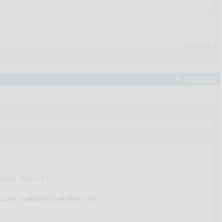
Рейтинг:
0
/
0
#40131603
ID=sa;PWD=11"
tions:=adExecuteNoRecords 
