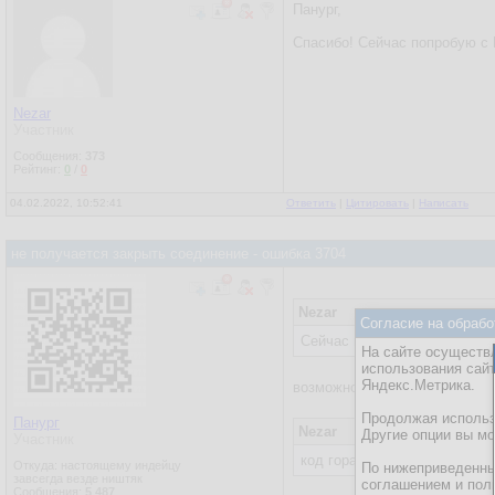
Панург,
Спасибо! Сейчас попробую с 
Nezar
Участник
Сообщения:
373
Рейтинг:
0
/
0
04.02.2022, 10:52:41
Ответить
|
Цитировать
|
Написать
не получается закрыть соединение - ошибка 3704
Nezar
Согласие на обрабо
Сейчас попробую с Execute
На сайте осуществл
использования сай
Яндекс.Метрика.
возможно нужен объект
ADOD
Продолжая использо
Панург
Nezar
Другие опции вы м
Участник
код гораздо массивнее
Откуда: настоящему индейцу
По нижеприведенны
завсегда везде ништяк
соглашением и пол
Сообщения:
5 487