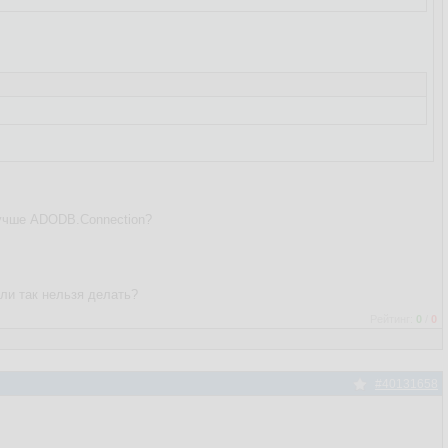
лучше ADODB.Connection?
или так нельзя делать?
Рейтинг:
0
/
0
#40131658