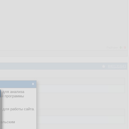
Рейтинг:
0
/
0
#40131643
x
е для анализа
кой программы
х для работы сайта.
тельским