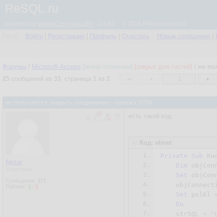
ReSQL.ru
powered by
simpleCommunicator
- 2.0.61 © 2026 Programmizd 02
Гость
Войти
|
Регистрация
|
Профиль
|
Очистить
Новые сообщения
|
Форумы
/
Microsoft Access
[игнор отключен]
[закрыт для гостей]
/
не по
25
сообщений из
33
, страница
1
из
2
1
не получается закрыть соединение - ошибка 3704
есть такой код
Код: vbnet
1.
Private
Sub
 Кн
Nezar
2.
Dim
 objCon
Участник
3.
Set
 objCon
Сообщения:
373
4.
    objConnect
Рейтинг:
0
/
0
5.
Set
 polKl 
6.
Do
7.
    strSQL = 
"