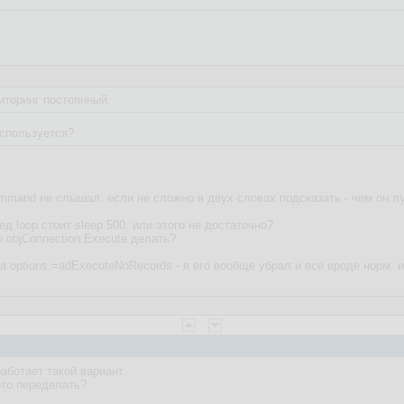
иторинг постоянный.
спользуется?
mmand не слышал. если не сложно в двух словах подсказать - чем он 
ед loop стоит sleep 500. или этого не достаточно?
 objConnection.Execute делать?
 options:=adExecuteNoRecords - я его вообще убрал и все вроде норм. 
аботает такой вариант.
ото переделать?