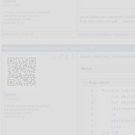
Панург
Участник
Откуда: настоящему индейцу
завсегда везде ништяк
не возвращает записей такой
Сообщения:
5 487
Код бессмысленный... зачем 
Рейтинг:
0
/
0
04.02.2022, 05:07:48
Ответить
|
Цитировать
|
Написать
не получается закрыть соединение - ошибка 3704
решил написать, что примерн
Nezar
Код: vbnet
1.
Private
Sub
 К
Панург
2.
Dim
 objCon
Участник
3.
Set
 objCo
Откуда: настоящему индейцу
4.
    objConnec
завсегда везде ништяк
Сообщения:
5 487
5.
Do
Рейтинг:
0
/
0
6.
    objConnec
7.
Loop
8.
End
Sub