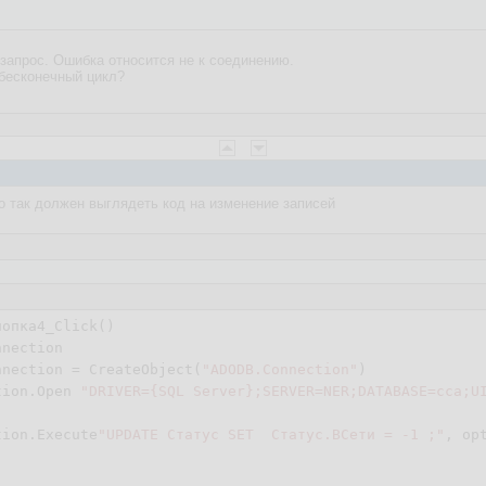
 запрос. Ошибка относится не к соединению.
бесконечный цикл?
о так должен выглядеть код на изменение записей
нопка
4
_Click()

nection

nnection = CreateObject(
"ADODB.Connection"
)

tion.Open 
"DRIVER={SQL Server};SERVER=NER;DATABASE=cca;U
tion.Execute
"UPDATE Статус SET  Статус.ВСети = -1 ;"
, op