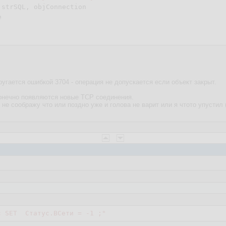
strSQL, objConnection



 ругается ошибкой 3704 - операция не допускается если объект закрыт.
сконечно появляются новые TCP соединения.
 не соображу что или поздно уже и голова не варит или я чтото упустил (
с SET  Статус.ВСети = -1 ;"