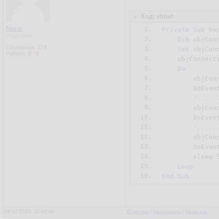
Код: vbnet
Nezar
1.
Private
Sub
 Кн
Участник
2.
Dim
 objConn
Сообщения:
373
3.
Set
 objCon
Рейтинг:
0
/
0
4.
    objConnect
5.
Do
6.
        objCon
7.
	DoEvents

8.
'.....
9.
	objCo
10.
	DoEvents

11.
'.....
12.
	objCo
13.
	DoEvents

14.
	sleep 
15.
Loop
16.
End
Sub
04.02.2022, 12:42:48
Ответить
|
Цитировать
|
Написать