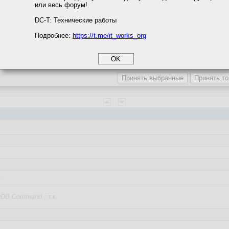
или весь форум!
соглашение
циальности
DC-T: Технические работы
Подробнее:
https://t.me/it_works_org
okie
торинг постоянный.
а статистики
етинга и рекламы
пользуется?
e
DB.Command
, т.к.