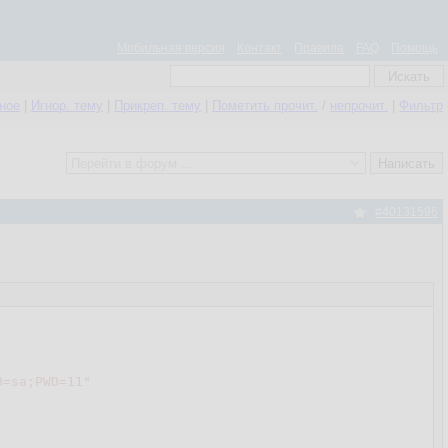
Мобильная версия
Контакт
Правила
FAQ
Помощь
нное
|
Игнор. тему
|
Прикреп. тему
|
Пометить прочит.
/
непрочит.
|
Фильтр
#40131596
D=sa;PWD=11"