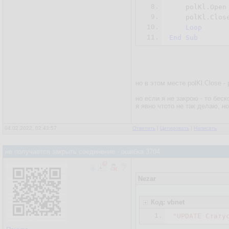
8.
    polKl.Open 
9.
    polKl.Close
10.
Loop
11.
End
Sub
но в этом месте polKl.Close -
но если я не закрою - то бе
я явно чтото не так делаю, но
04.02.2022, 02:43:57
Ответить
|
Цитировать
|
Написать
не получается закрыть соединение - ошибка 3704
Nezar
Код: vbnet
1.
"UPDATE Стату