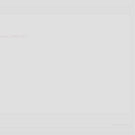
D=sa;PWD=11"
Рейтинг:
0
/
0