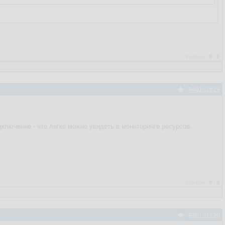
Рейтинг:
0
/
0
#40131629
дключение - что легко можно увидеть в мониторинге ресурсов.
Рейтинг:
0
/
0
#40131630