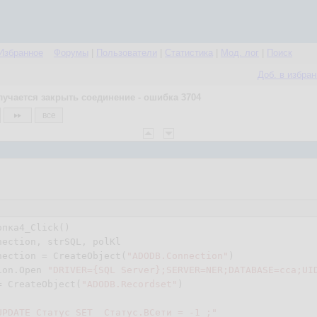
Избранное
Форумы
|
Пользователи
|
Статистика
|
Мод. лог
|
Поиск
Доб. в избра
лучается закрыть соединение - ошибка 3704
все
опка
4
_Click()

nection, strSQL, polKl

nection = CreateObject(
"ADODB.Connection"
)

ion.Open 
"DRIVER={SQL Server};SERVER=NER;DATABASE=cca;UI
= CreateObject(
"ADODB.Recordset"
)

UPDATE Статус SET  Статус.ВСети = -1 ;"