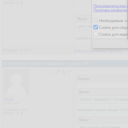
Рейтинг:
0
/
0
Пользовательское 
Политика конфиден
Nezar
Необходимые co
цикл нужен потому что мони
Cookie для сбор
Cookie для марк
надеюсь
DoEvents
в цикле ис
04.02.2022, 11:30:57
Ответить
|
Цитировать
|
Написать
не получается закрыть соединение - ошибка 3704
Панург
Nezar
Nezar
Сейчас попробую с Execut
Участник
возможно нужен объект
ADO
Сообщения:
373
Рейтинг:
0
/
0
Nezar
код гораздо массивнее