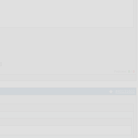
(
Рейтинг:
0
/
0
#40131602