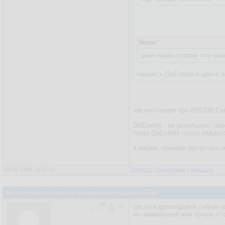
Nezar
цикл нужен потому что мон
надеюсь
DoEvents
в цикле и
честно говоря про ADODB.Co
DoEvents - не использую. пер
тогда DoEvents после каждого
в вашем примере ругнулось на
04.02.2022, 11:54:14
Ответить
|
Цитировать
|
Написать
не получается закрыть соединение - ошибка 3704
после корректировок сейчас р
он правильный или лучше чт