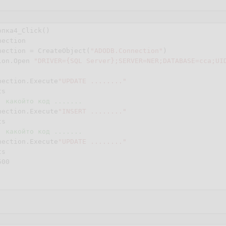
опка
4
_Click()

ection

nection = CreateObject(
"ADODB.Connection"
)

ion.Open 
"DRIVER={SQL Server};SERVER=NER;DATABASE=cca;UI
nection.Execute
"UPDATE ........"
. какойто код .......
nnection.Execute
"INSERT ........"
. какойто код .......
nnection.Execute
"UPDATE ........"
500