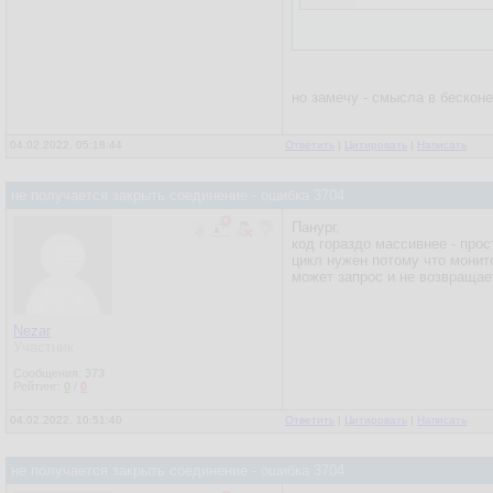
но замечу - смысла в бескон
04.02.2022, 05:18:44
Ответить
|
Цитировать
|
Написать
не получается закрыть соединение - ошибка 3704
Панург,
код гораздо массивнее - прос
цикл нужен потому что монит
может запрос и не возвращает
Nezar
Участник
Сообщения:
373
Рейтинг:
0
/
0
04.02.2022, 10:51:40
Ответить
|
Цитировать
|
Написать
не получается закрыть соединение - ошибка 3704