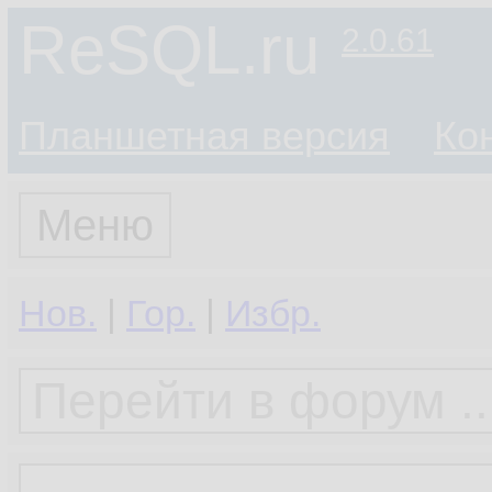
ReSQL.ru
2.0.61
Планшетная версия
Ко
Меню
Нов.
|
Гор.
|
Избр.