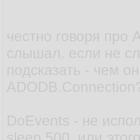
честно говоря пр
слышал. если не сл
подсказать - чем о
ADODB.Connection
DoEvents - не испол
sleep 500. или этог