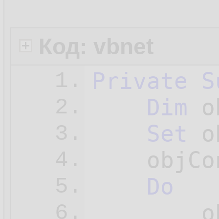
Код: vbnet
Private
S
1.
Dim
 o
2.
Set
 o
3.
    objCo
4.
Do
5.
        o
6.