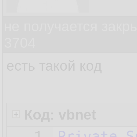
не получается закр
3704
есть такой код
Код: vbnet
Private
S
1.