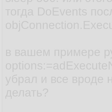
тогда DoEvents пос
objConnection.Exec
в вашем примере р
options:=adExecute
убрал и все вроде 
делать?