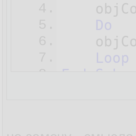
    objC
4.
Do
5.
    objC
6.
Loop
7.
End
Sub
8.