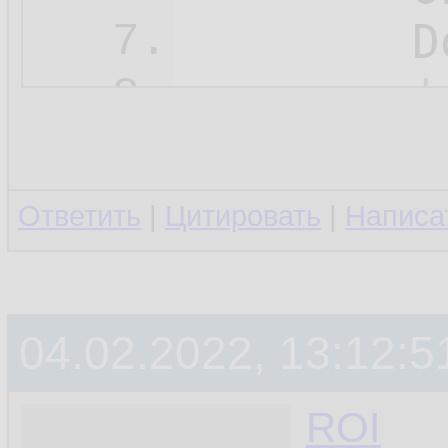
	DoEvents

7.
'
8.
	
9.
	DoEvents

10.
Ответить
|
Цитировать
|
Написа
'
11.
	
12.
04.02.2022, 13:12:5
	DoEvents

13.
	
14.
ROI