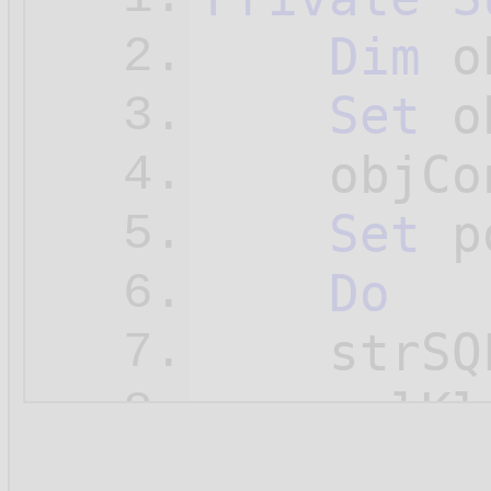
Dim
 o
2.
Set
 o
3.
    objCo
4.
Set
 p
5.
Do
6.
    strSQ
7.
    polKl
8.
    polKl
9.