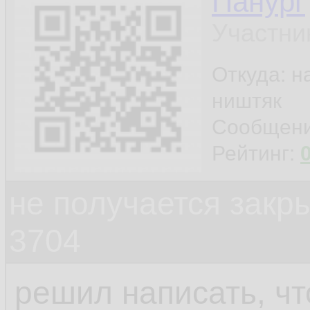
Панург
Участни
Откуда: н
ништяк
Сообщен
Рейтинг:
не получается закр
3704
решил написать, чт