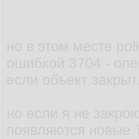
Loop
10.
End
Sub
11.
но в этом месте polK
ошибкой 3704 - опе
если объект закрыт
но если я не закрою
появляются новые 