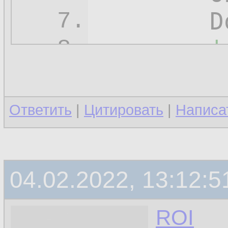
	DoEvents

7.
'
8.
	
9.
	DoEvents

10.
Ответить
|
Цитировать
|
Написа
'
11.
	
12.
04.02.2022, 13:12:5
	DoEvents

13.
	
14.
ROI