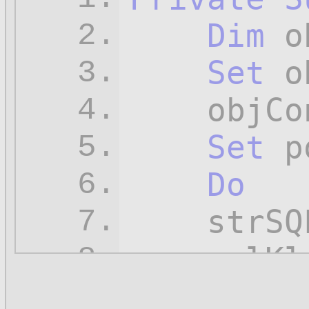
Dim
 o
2.
Set
 o
3.
    objCo
4.
Set
 p
5.
Do
6.
    strSQ
7.
    polKl
8.
    polKl
9.