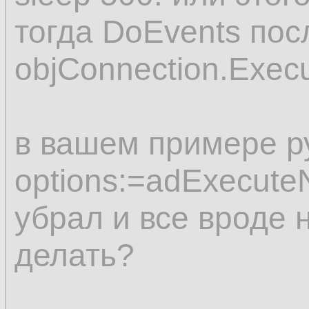
тогда DoEvents пос
objConnection.Exec
в вашем примере р
options:=adExecute
убрал и все вроде 
делать?