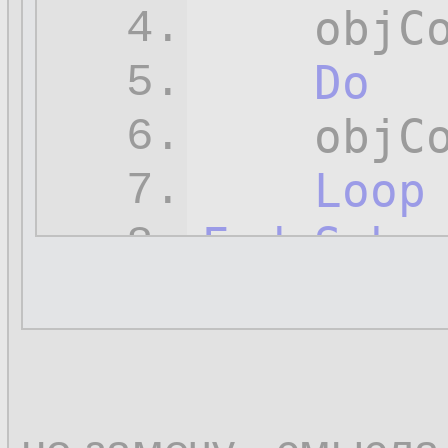
    objC
4.
Do
5.
    objC
6.
Loop
7.
End
Sub
8.