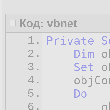
Код: vbnet
Private
S
1.
Dim
 o
2.
Set
 o
3.
    objCo
4.
Do
5.
        o
6.