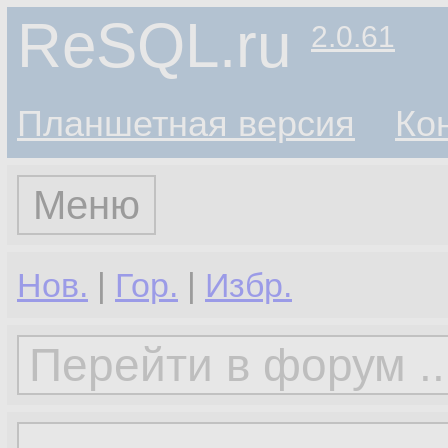
ReSQL.ru
2.0.61
Планшетная версия
Ко
Меню
Нов.
|
Гор.
|
Избр.