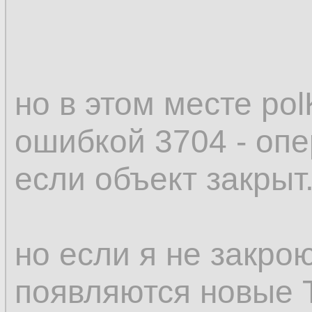
Loop
10.
End
Sub
11.
но в этом месте polK
ошибкой 3704 - опе
если объект закрыт
но если я не закрою
появляются новые 