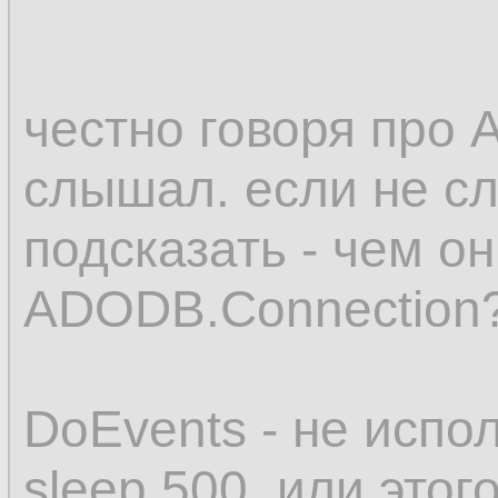
честно говоря пр
слышал. если не сл
подсказать - чем о
ADODB.Connection
DoEvents - не испол
sleep 500. или этог