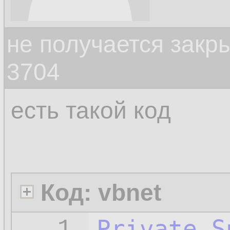
не получается закр
3704
есть такой код
Код: vbnet
Private
S
1.