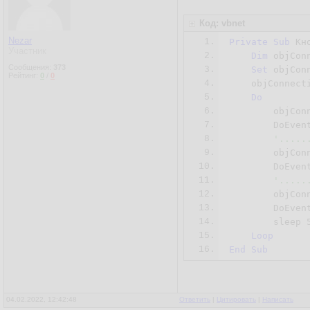
Код: vbnet
Nezar
1.
Private
Sub
 Кн
Участник
2.
Dim
 objConn
Сообщения:
373
3.
Set
 objCon
Рейтинг:
0
/
0
4.
    objConnect
5.
Do
6.
        objCon
7.
	DoEvents

8.
'.....
9.
	objCo
10.
	DoEvents

11.
'.....
12.
	objCo
13.
	DoEvents

14.
	sleep 
15.
Loop
16.
End
Sub
04.02.2022, 12:42:48
Ответить
|
Цитировать
|
Написать