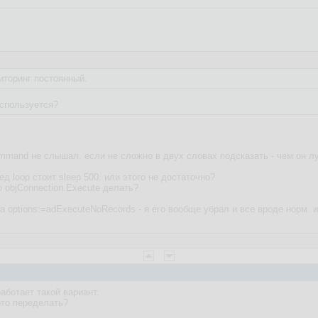
иторинг постоянный.
спользуется?
mmand не слышал. если не сложно в двух словах подсказать - чем он 
ед loop стоит sleep 500. или этого не достаточно?
 objConnection.Execute делать?
 options:=adExecuteNoRecords - я его вообще убрал и все вроде норм. 
аботает такой вариант.
ото переделать?