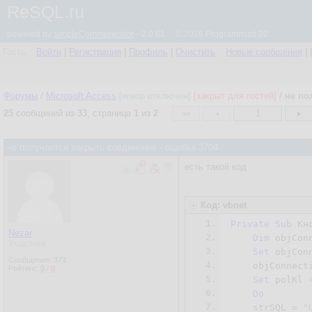
ReSQL.ru
powered by
simpleCommunicator
- 2.0.61 © 2026 Programmizd 02
Гость
Войти
|
Регистрация
|
Профиль
|
Очистить
Новые сообщения
|
Форумы
/
Microsoft Access
[игнор отключен]
[закрыт для гостей]
/
не по
25
сообщений из
33
, страница
1
из
2
1
не получается закрыть соединение - ошибка 3704
есть такой код
Код: vbnet
1.
Private
Sub
 Кн
Nezar
2.
Dim
 objCon
Участник
3.
Set
 objCon
Сообщения:
373
4.
    objConnect
Рейтинг:
0
/
0
5.
Set
 polKl 
6.
Do
7.
    strSQL = 
"