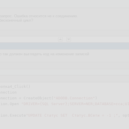
 запрос. Ошибка относится не к соединению.
бесконечный цикл?
о так должен выглядеть код на изменение записей
нопка
4
_Click()

nection

nnection = CreateObject(
"ADODB.Connection"
)

tion.Open 
"DRIVER={SQL Server};SERVER=NER;DATABASE=cca;U
tion.Execute
"UPDATE Статус SET  Статус.ВСети = -1 ;"
, op