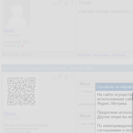
Панург,
Спасибо! Сейчас попробую с 
Nezar
Участник
Сообщения:
373
Рейтинг:
0
/
0
04.02.2022, 10:52:41
Ответить
|
Цитировать
|
Написать
не получается закрыть соединение - ошибка 3704
Nezar
Согласие на обрабо
Сейчас попробую с Execute
На сайте осуществл
использования сай
Яндекс.Метрика.
возможно нужен объект
ADOD
Продолжая использо
Панург
Nezar
Другие опции вы м
Участник
код гораздо массивнее
Откуда: настоящему индейцу
По нижеприведенны
завсегда везде ништяк
соглашением и пол
Сообщения:
5 487