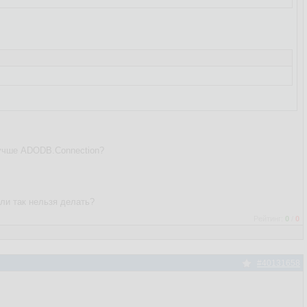
лучше ADODB.Connection?
или так нельзя делать?
Рейтинг:
0
/
0
#40131658