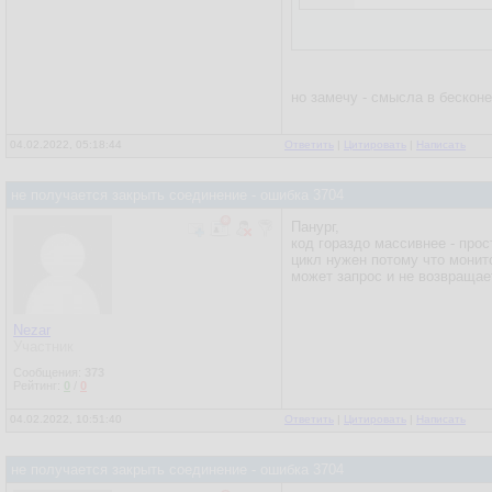
но замечу - смысла в бескон
04.02.2022, 05:18:44
Ответить
|
Цитировать
|
Написать
не получается закрыть соединение - ошибка 3704
Панург,
код гораздо массивнее - прос
цикл нужен потому что монит
может запрос и не возвращает
Nezar
Участник
Сообщения:
373
Рейтинг:
0
/
0
04.02.2022, 10:51:40
Ответить
|
Цитировать
|
Написать
не получается закрыть соединение - ошибка 3704