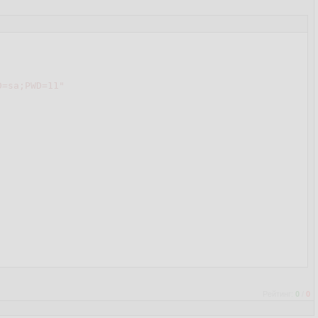
D=sa;PWD=11"
Рейтинг:
0
/
0