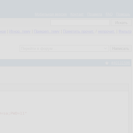
Мобильная версия
Контакт
Правила
FAQ
Помощь
нное
|
Игнор. тему
|
Прикреп. тему
|
Пометить прочит.
/
непрочит.
|
Фильтр
#40131596
D=sa;PWD=11"