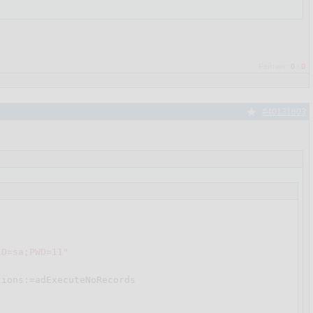
Рейтинг:
0
/
0
#40131603
ID=sa;PWD=11"
tions:=adExecuteNoRecords 
