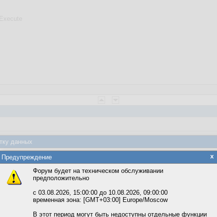
Execute
тку данных
яется обработка файлов cookie, необходимых для работы сайта, а такж
x
Предупреждение
та и улучшения предоставляемых сервисов с использованием метричес
B.Command
, т.к.
Форум будет на техническом обслуживании
предположительно
вать сайт, вы даёте согласие на обработку файлов cookie, необходимы
ожете выбрать по своему усмотрению.
с 03.08.2026, 15:00:00 до 10.08.2026, 09:00:00
временная зона: [GMT+03:00] Europe/Moscow
м ссылкам мы можете ознакомиться с действующим на сайте пользова
итикой конфиденциальности.
В этот период могут быть недоступны отдельные функции