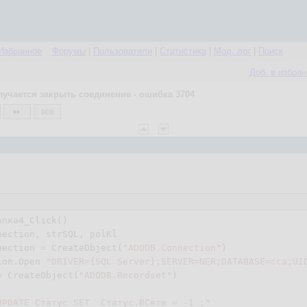
Избранное
Форумы
|
Пользователи
|
Статистика
|
Мод. лог
|
Поиск
Доб. в избра
лучается закрыть соединение - ошибка 3704
все
опка
4
_Click()

nection, strSQL, polKl

nection = CreateObject(
"ADODB.Connection"
)

ion.Open 
"DRIVER={SQL Server};SERVER=NER;DATABASE=cca;UI
= CreateObject(
"ADODB.Recordset"
)

UPDATE Статус SET  Статус.ВСети = -1 ;"