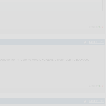
Рейтинг:
0
/
0
#40131629
дключение - что легко можно увидеть в мониторинге ресурсов.
Рейтинг:
0
/
0
#40131630