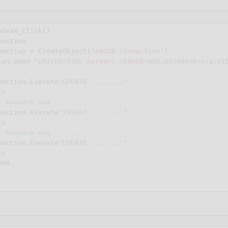
опка
4
_Click()

ection

nection = CreateObject(
"ADODB.Connection"
)

ion.Open 
"DRIVER={SQL Server};SERVER=NER;DATABASE=cca;UI
nection.Execute
"UPDATE ........"
. какойто код .......
nnection.Execute
"INSERT ........"
. какойто код .......
nnection.Execute
"UPDATE ........"
500