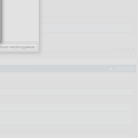
Рейтинг:
0
/
0
#40131652