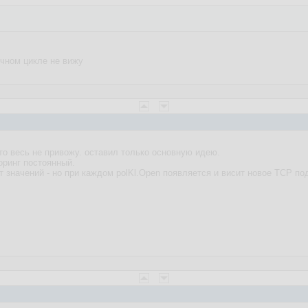
ечном цикле не вижу
то весь не привожу. оставил только основную идею.
оринг постоянный.
 значений - но при каждом polKl.Open появляется и висит новое TCP по