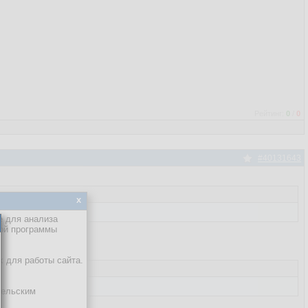
Рейтинг:
0
/
0
#40131643
x
е для анализа
кой программы
х для работы сайта.
тельским