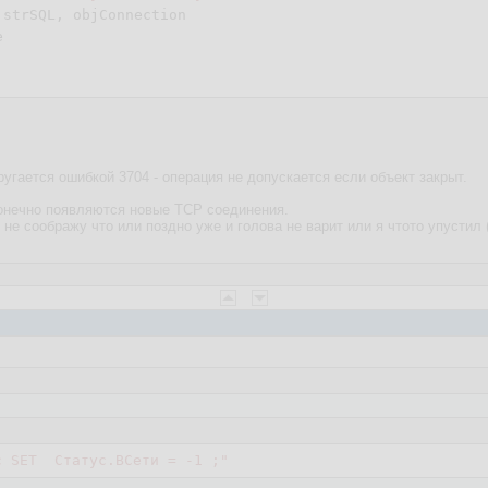
strSQL, objConnection



 ругается ошибкой 3704 - операция не допускается если объект закрыт.
сконечно появляются новые TCP соединения.
 не соображу что или поздно уже и голова не варит или я чтото упустил (
с SET  Статус.ВСети = -1 ;"