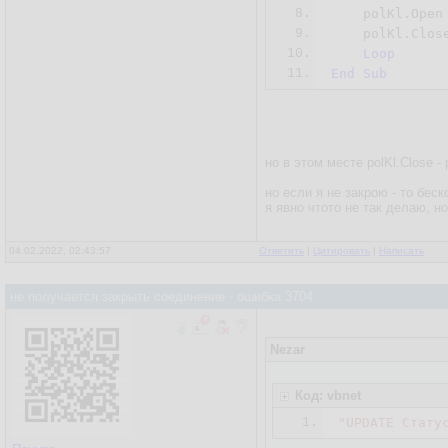
8.
    polKl.Open 
9.
    polKl.Close
10.
Loop
11.
End
Sub
но в этом месте polKl.Close -
но если я не закрою - то бе
я явно чтото не так делаю, но
04.02.2022, 02:43:57
Ответить
|
Цитировать
|
Написать
не получается закрыть соединение - ошибка 3704
Nezar
Код: vbnet
1.
"UPDATE Стату