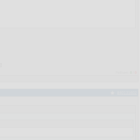
(
Рейтинг:
0
/
0
#40131602