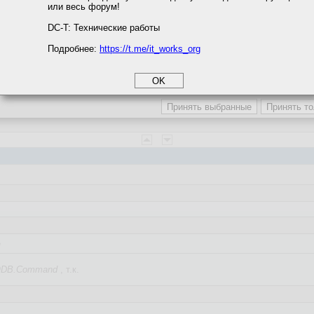
или весь форум!
соглашение
циальности
DC-T: Технические работы
Подробнее:
https://t.me/it_works_org
okie
торинг постоянный.
а статистики
етинга и рекламы
пользуется?
e
DB.Command
, т.к.