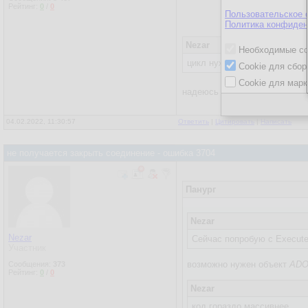
Рейтинг:
0
/
0
Пользовательское 
Политика конфиден
Nezar
Необходимые co
цикл нужен потому что мони
Cookie для сбор
Cookie для марк
надеюсь
DoEvents
в цикле ис
04.02.2022, 11:30:57
Ответить
|
Цитировать
|
Написать
не получается закрыть соединение - ошибка 3704
Панург
Nezar
Nezar
Сейчас попробую с Execut
Участник
возможно нужен объект
ADO
Сообщения:
373
Рейтинг:
0
/
0
Nezar
код гораздо массивнее