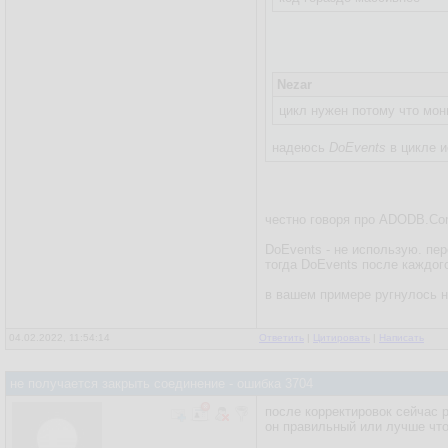
Nezar
цикл нужен потому что мон
надеюсь
DoEvents
в цикле и
честно говоря про ADODB.Co
DoEvents - не использую. пер
тогда DoEvents после каждого
в вашем примере ругнулось на
04.02.2022, 11:54:14
Ответить
|
Цитировать
|
Написать
не получается закрыть соединение - ошибка 3704
после корректировок сейчас р
он правильный или лучше чт