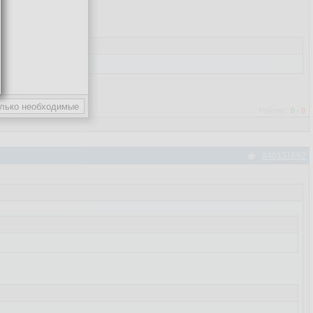
Рейтинг:
0
/
0
#40131652