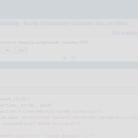
Избранное
Форумы
|
Пользователи
|
Статистика
|
Мод. лог
|
Поиск
Доб. в избра
лучается закрыть соединение - ошибка 3704
все
опка
4
_Click()

nection, strSQL, polKl

nection = CreateObject(
"ADODB.Connection"
)

ion.Open 
"DRIVER={SQL Server};SERVER=NER;DATABASE=cca;UI
= CreateObject(
"ADODB.Recordset"
)

UPDATE Статус SET  Статус.ВСети = -1 ;"