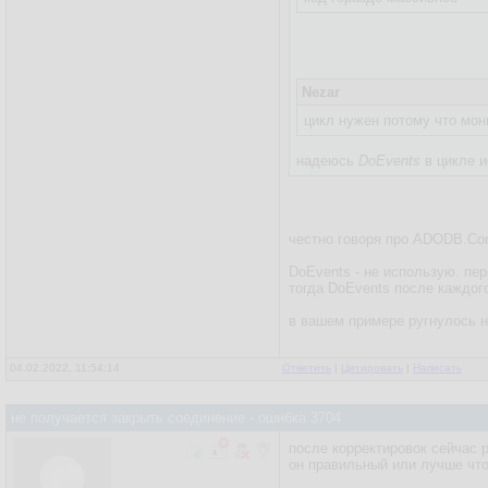
Nezar
цикл нужен потому что мон
надеюсь
DoEvents
в цикле и
честно говоря про ADODB.Co
DoEvents - не использую. пер
тогда DoEvents после каждого
в вашем примере ругнулось на
04.02.2022, 11:54:14
Ответить
|
Цитировать
|
Написать
не получается закрыть соединение - ошибка 3704
после корректировок сейчас р
он правильный или лучше чт