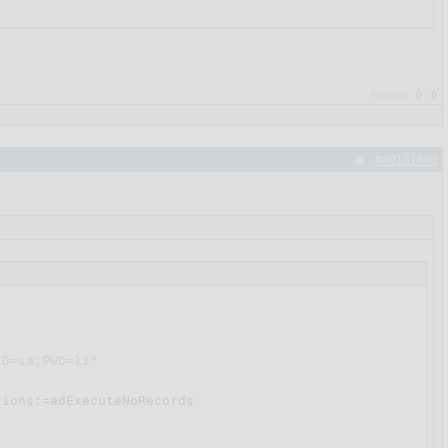
Рейтинг:
0
/
0
#40131603
ID=sa;PWD=11"
tions:=adExecuteNoRecords 
