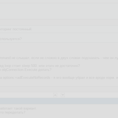
иторинг постоянный.
спользуется?
mmand не слышал. если не сложно в двух словах подсказать - чем он 
ед loop стоит sleep 500. или этого не достаточно?
 objConnection.Execute делать?
 options:=adExecuteNoRecords - я его вообще убрал и все вроде норм. 
аботает такой вариант.
ото переделать?