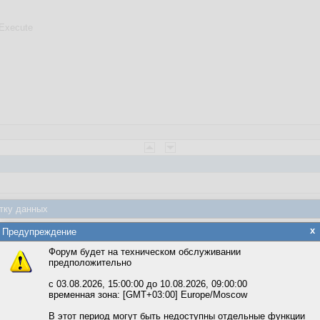
Execute
тку данных
яется обработка файлов cookie, необходимых для работы сайта, а такж
x
Предупреждение
та и улучшения предоставляемых сервисов с использованием метричес
B.Command
, т.к.
Форум будет на техническом обслуживании
предположительно
вать сайт, вы даёте согласие на обработку файлов cookie, необходимы
ожете выбрать по своему усмотрению.
с 03.08.2026, 15:00:00 до 10.08.2026, 09:00:00
временная зона: [GMT+03:00] Europe/Moscow
м ссылкам мы можете ознакомиться с действующим на сайте пользова
итикой конфиденциальности.
В этот период могут быть недоступны отдельные функции