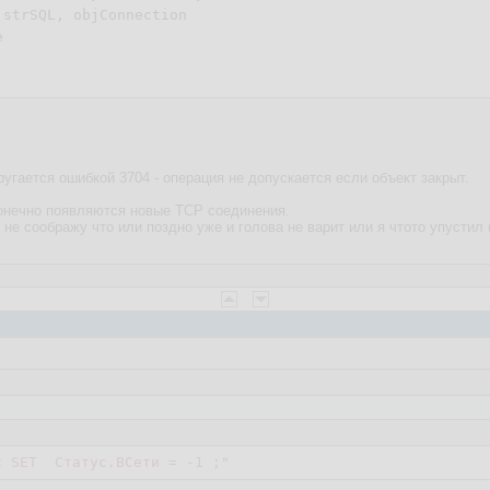
strSQL, objConnection



 ругается ошибкой 3704 - операция не допускается если объект закрыт.
сконечно появляются новые TCP соединения.
 не соображу что или поздно уже и голова не варит или я чтото упустил (
с SET  Статус.ВСети = -1 ;"