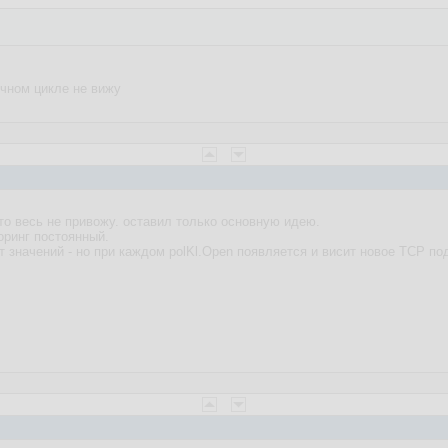
ечном цикле не вижу
то весь не привожу. оставил только основную идею.
оринг постоянный.
 значений - но при каждом polKl.Open появляется и висит новое TCP по