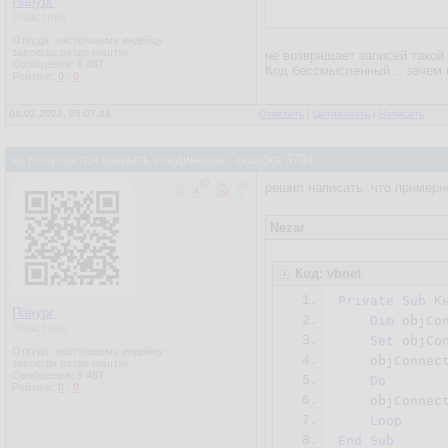
Панург
Участник
Откуда: настоящему индейцу
завсегда везде ништяк
не возвращает записей такой
Сообщения:
5 487
Код бессмысленный... зачем 
Рейтинг:
0
/
0
04.02.2022, 05:07:48
Ответить
|
Цитировать
|
Написать
не получается закрыть соединение - ошибка 3704
решил написать, что примерн
Nezar
Код: vbnet
1.
Private
Sub
 К
Панург
2.
Dim
 objCon
Участник
3.
Set
 objCo
Откуда: настоящему индейцу
4.
    objConnec
завсегда везде ништяк
Сообщения:
5 487
5.
Do
Рейтинг:
0
/
0
6.
    objConnec
7.
Loop
8.
End
Sub