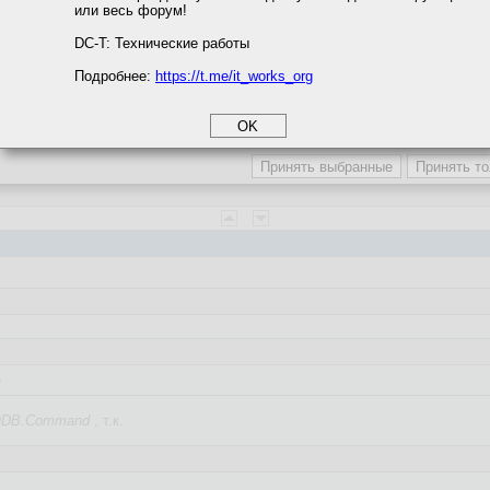
или весь форум!
соглашение
циальности
DC-T: Технические работы
Подробнее:
https://t.me/it_works_org
okie
торинг постоянный.
а статистики
етинга и рекламы
пользуется?
e
DB.Command
, т.к.