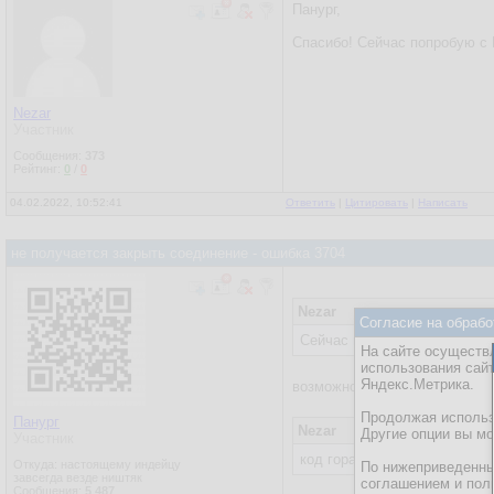
Панург,
Спасибо! Сейчас попробую с 
Nezar
Участник
Сообщения:
373
Рейтинг:
0
/
0
04.02.2022, 10:52:41
Ответить
|
Цитировать
|
Написать
не получается закрыть соединение - ошибка 3704
Nezar
Согласие на обрабо
Сейчас попробую с Execute
На сайте осуществл
использования сай
Яндекс.Метрика.
возможно нужен объект
ADOD
Продолжая использо
Панург
Nezar
Другие опции вы м
Участник
код гораздо массивнее
Откуда: настоящему индейцу
По нижеприведенны
завсегда везде ништяк
соглашением и пол
Сообщения:
5 487