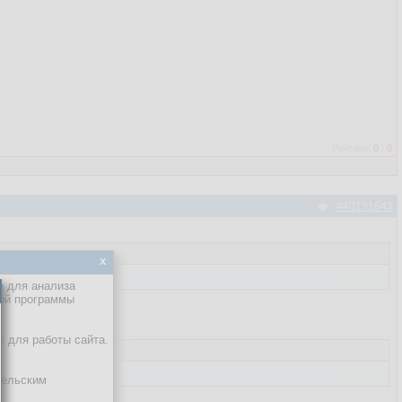
Рейтинг:
0
/
0
#40131643
x
е для анализа
кой программы
х для работы сайта.
тельским