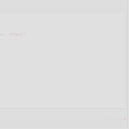
D=sa;PWD=11"
Рейтинг:
0
/
0