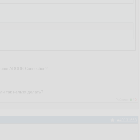
лучше ADODB.Connection?
или так нельзя делать?
Рейтинг:
0
/
0
#40131658