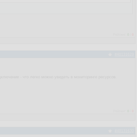
Рейтинг:
0
/
0
#40131629
дключение - что легко можно увидеть в мониторинге ресурсов.
Рейтинг:
0
/
0
#40131630