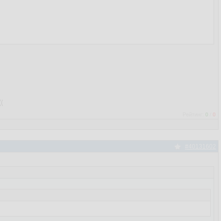
(
Рейтинг:
0
/
0
#40131602