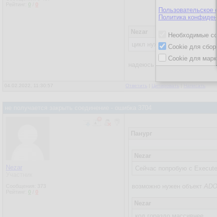
Рейтинг:
0
/
0
Пользовательское 
Политика конфиден
Nezar
Необходимые co
цикл нужен потому что мони
Cookie для сбор
Cookie для марк
надеюсь
DoEvents
в цикле ис
04.02.2022, 11:30:57
Ответить
|
Цитировать
|
Написать
не получается закрыть соединение - ошибка 3704
Панург
Nezar
Nezar
Сейчас попробую с Execut
Участник
возможно нужен объект
ADO
Сообщения:
373
Рейтинг:
0
/
0
Nezar
код гораздо массивнее