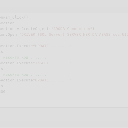
опка
4
_Click()

ection

nection = CreateObject(
"ADODB.Connection"
)

ion.Open 
"DRIVER={SQL Server};SERVER=NER;DATABASE=cca;UI
nection.Execute
"UPDATE ........"
. какойто код .......
nnection.Execute
"INSERT ........"
. какойто код .......
nnection.Execute
"UPDATE ........"
500