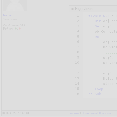
Код: vbnet
Nezar
1.
Private
Sub
 Кн
Участник
2.
Dim
 objConn
Сообщения:
373
3.
Set
 objCon
Рейтинг:
0
/
0
4.
    objConnect
5.
Do
6.
        objCon
7.
	DoEvents

8.
'.....
9.
	objCo
10.
	DoEvents

11.
'.....
12.
	objCo
13.
	DoEvents

14.
	sleep 
15.
Loop
16.
End
Sub
04.02.2022, 12:42:48
Ответить
|
Цитировать
|
Написать