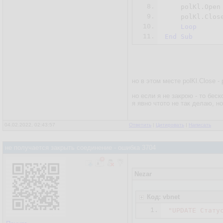
8.
    polKl.Open 
9.
    polKl.Close
10.
Loop
11.
End
Sub
но в этом месте polKl.Close -
но если я не закрою - то бе
я явно чтото не так делаю, но
04.02.2022, 02:43:57
Ответить
|
Цитировать
|
Написать
не получается закрыть соединение - ошибка 3704
Nezar
Код: vbnet
1.
"UPDATE Стату