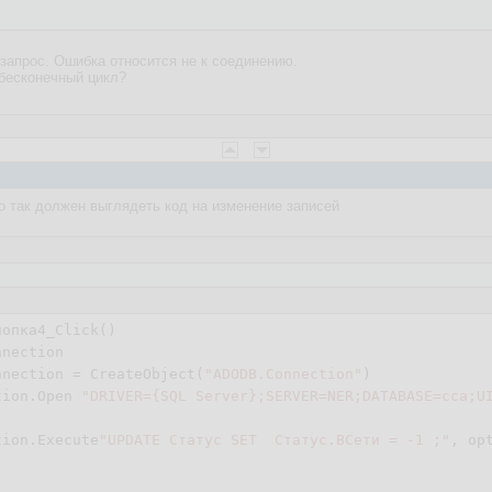
 запрос. Ошибка относится не к соединению.
бесконечный цикл?
о так должен выглядеть код на изменение записей
нопка
4
_Click()

nection

nnection = CreateObject(
"ADODB.Connection"
)

tion.Open 
"DRIVER={SQL Server};SERVER=NER;DATABASE=cca;U
tion.Execute
"UPDATE Статус SET  Статус.ВСети = -1 ;"
, op