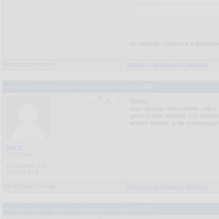
но замечу - смысла в бескон
04.02.2022, 05:18:44
Ответить
|
Цитировать
|
Написать
не получается закрыть соединение - ошибка 3704
Панург,
код гораздо массивнее - прос
цикл нужен потому что монит
может запрос и не возвращает
Nezar
Участник
Сообщения:
373
Рейтинг:
0
/
0
04.02.2022, 10:51:40
Ответить
|
Цитировать
|
Написать
не получается закрыть соединение - ошибка 3704