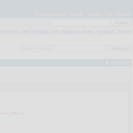
Мобильная версия
Контакт
Правила
FAQ
Помощь
нное
|
Игнор. тему
|
Прикреп. тему
|
Пометить прочит.
/
непрочит.
|
Фильтр
#40131596
D=sa;PWD=11"