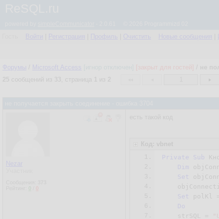
ReSQL.ru
powered by
simpleCommunicator
- 2.0.61 © 2026 Programmizd 02
Гость
Войти
|
Регистрация
|
Профиль
|
Очистить
Новые сообщения
|
Форумы
/
Microsoft Access
[игнор отключен]
[закрыт для гостей]
/
не по
25
сообщений из
33
, страница
1
из
2
1
не получается закрыть соединение - ошибка 3704
есть такой код
Код: vbnet
1.
Private
Sub
 Кн
Nezar
2.
Dim
 objCon
Участник
3.
Set
 objCon
Сообщения:
373
4.
    objConnect
Рейтинг:
0
/
0
5.
Set
 polKl 
6.
Do
7.
    strSQL = 
"