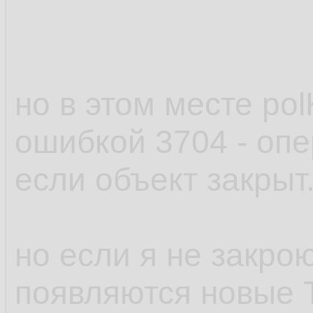
Loop
10.
End
Sub
11.
но в этом месте polK
ошибкой 3704 - опе
если объект закрыт
но если я не закрою
появляются новые 