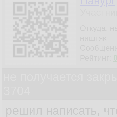
Панург
Участни
Откуда: н
ништяк
Сообщен
Рейтинг:
не получается закр
3704
решил написать, чт