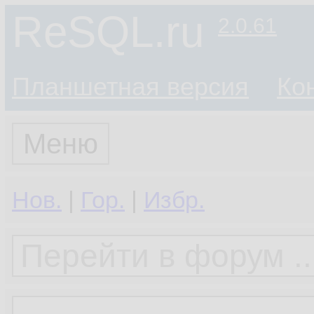
ReSQL.ru
2.0.61
Планшетная версия
Ко
Меню
Нов.
|
Гор.
|
Избр.