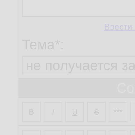
Ввести 
Тема*:
Со
B
I
U
S
***