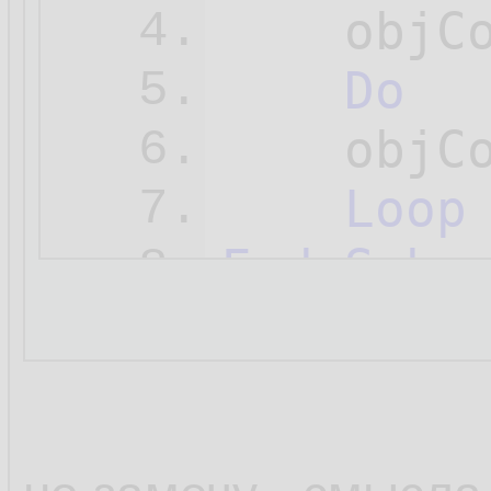
    objC
4.
Do
5.
    objC
6.
Loop
7.
End
Sub
8.