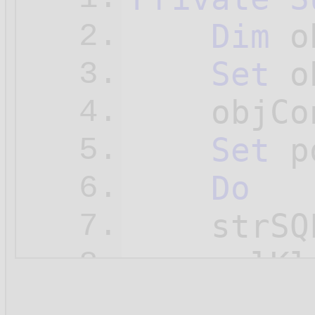
Dim
 o
2.
Set
 o
3.
    objCo
4.
Set
 p
5.
Do
6.
    strSQ
7.
    polKl
8.
    polKl
9.