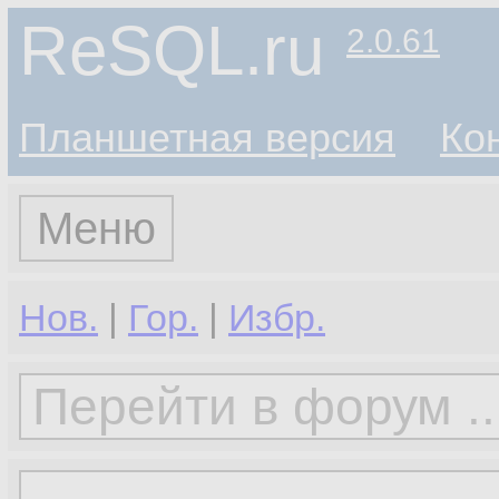
ReSQL.ru
2.0.61
Планшетная версия
Ко
Меню
Нов.
|
Гор.
|
Избр.