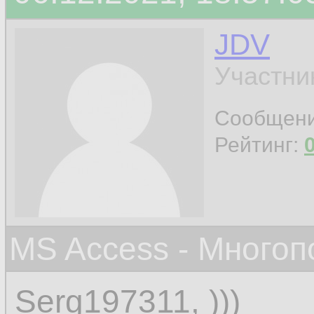
JDV
Участни
Сообщен
Рейтинг:
MS Access - Много
Serg197311, )))