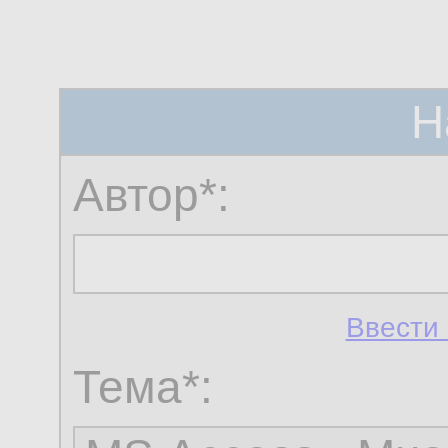
Н
Автор*:
Ввести 
Тема*: