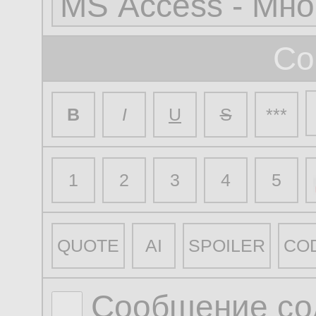
Со
B
I
U
S
***
1
2
3
4
5
QUOTE
AI
SPOILER
CO
Сообщение со