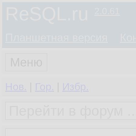
ReSQL.ru
2.0.61
Планшетная версия
Ко
Меню
Нов.
|
Гор.
|
Избр.