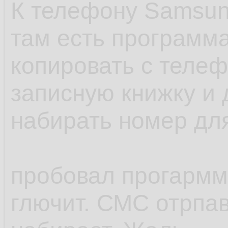
К телефону Samsun
там есть программа
копировать с телеф
записную книжку и 
набирать номер для
пробовал прогармму
глючит. СМС отрпав